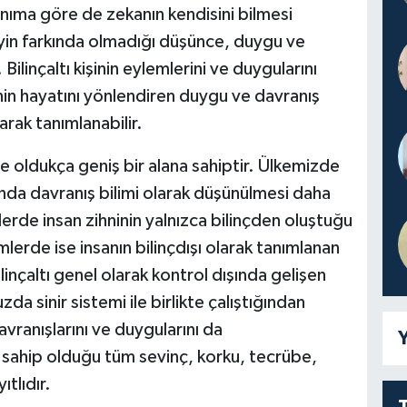
 tanıma göre de zekanın kendisini bilmesi
eyin farkında olmadığı düşünce, duygu ve
 Bilinçaltı kişinin eylemlerini ve duygularını
şinin hayatını yönlendiren duygu ve davranış
larak tanımlanabilir.
ide oldukça geniş bir alana sahiptir. Ülkemizde
lında davranış bilimi olarak düşünülmesi daha
rde insan zihninin yalnızca bilinçden oluştuğu
rde ise insanın bilinçdışı olarak tanımlanan
inçaltı genel olarak kontrol dışında gelişen
da sinir sistemi ile birlikte çalıştığından
davranışlarını ve duygularını da
Y
ve sahip olduğu tüm sevinç, korku, tecrübe,
ıtlıdır.