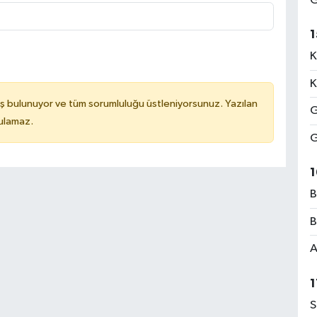
G
1
K
K
ş bulunuyor ve tüm sorumluluğu üstleniyorsunuz. Yazılan
G
tulamaz.
G
1
B
B
A
1
S