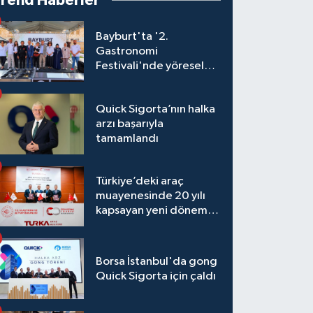
Trend Haberler
Bayburt'ta '2.
Gastronomi
Festivali'nde yöresel
lezzetler yarıştı
Quick Sigorta’nın halka
arzı başarıyla
tamamlandı
Türkiye’deki araç
muayenesinde 20 yılı
kapsayan yeni dönem
başlıyor
Borsa İstanbul'da gong
Quick Sigorta için çaldı