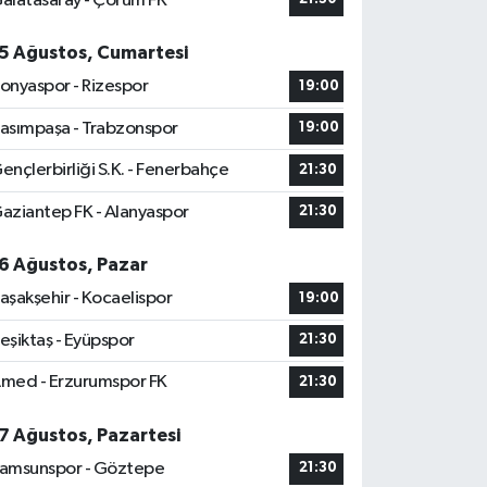
alatasaray - Çorum FK
5 Ağustos, Cumartesi
onyaspor - Rizespor
19:00
asımpaşa - Trabzonspor
19:00
ençlerbirliği S.K. - Fenerbahçe
21:30
aziantep FK - Alanyaspor
21:30
6 Ağustos, Pazar
aşakşehir - Kocaelispor
19:00
eşiktaş - Eyüpspor
21:30
med - Erzurumspor FK
21:30
7 Ağustos, Pazartesi
amsunspor - Göztepe
21:30