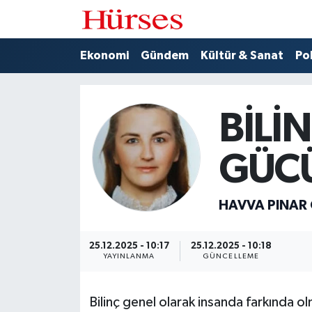
Ekonomi
Hava Durumu
Ekonomi
Gündem
Kültür & Sanat
Pol
Gündem
Trafik Durumu
BİLİ
Kültür & Sanat
Süper Lig Puan Durumu ve Fikstür
GÜC
Politika
Tüm Manşetler
Spor
Son Dakika Haberleri
HAVVA PINAR
Turizm
Haber Arşivi
25.12.2025 - 10:17
25.12.2025 - 10:18
YAYINLANMA
GÜNCELLEME
Bilinç genel olarak insanda farkında ol