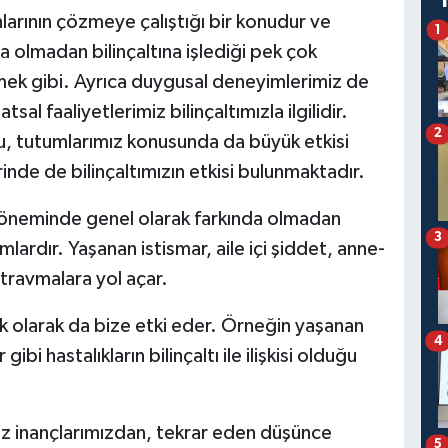
nsanlarının çözmeye çalıştığı bir konudur ve
1
a olmadan bilinçaltına işlediği pek çok
nmek gibi. Ayrıca duygusal deneyimlerimiz de
sal faaliyetlerimiz bilinçaltımızla ilgilidir.
2
mu, tutumlarımız konusunda da büyük etkisi
inde de bilinçaltımızın etkisi bulunmaktadır.
k döneminde genel olarak farkında olmadan
3
lardır. Yaşanan istismar, aile içi şiddet, anne-
travmalara yol açar.
jik olarak da bize etki eder. Örneğin yaşanan
4
ibi hastalıkların bilinçaltı ile ilişkisi olduğu
suz inançlarımızdan, tekrar eden düşünce
5