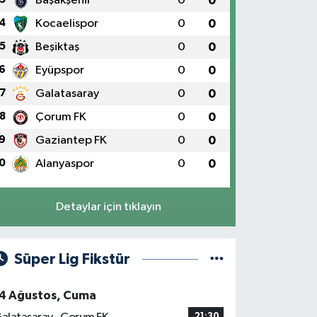
Başakşehir
0
0
4
Kocaelispor
0
0
5
Beşiktaş
0
0
6
Eyüpspor
0
0
7
Galatasaray
0
0
8
Çorum FK
0
0
9
Gaziantep FK
0
0
0
Alanyaspor
0
0
Detaylar için tıklayın
Süper Lig Fikstür
4 Ağustos, Cuma
21:30