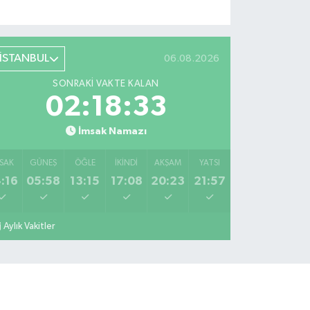
İSTANBUL
06.08.2026
SONRAKI VAKTE KALAN
02:18:32
İmsak Namazı
SAK
GÜNEŞ
ÖĞLE
İKINDI
AKŞAM
YATSI
:16
05:58
13:15
17:08
20:23
21:57
Aylık Vakitler