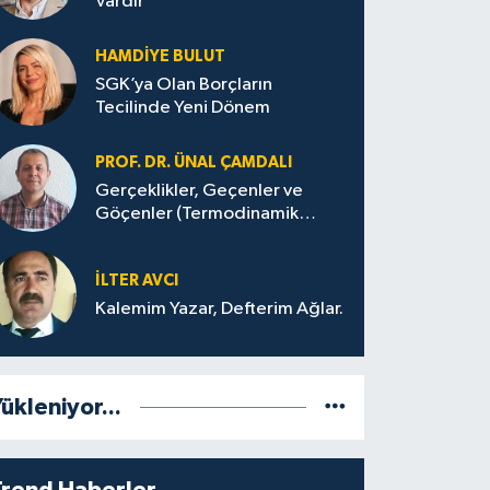
Vardır
HAMDIYE BULUT
SGK’ya Olan Borçların
Tecilinde Yeni Dönem
PROF. DR. ÜNAL ÇAMDALI
Gerçeklikler, Geçenler ve
Göçenler (Termodinamik
Bağlamda ve Felsefi Hatta
Tecrübi)
İLTER AVCI
Kalemim Yazar, Defterim Ağlar.
ükleniyor...