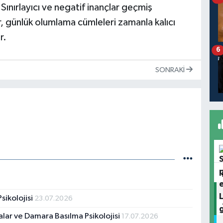
Sınırlayıcı ve negatif inançlar geçmiş
er, günlük olumlama cümleleri zamanla kalıcı
r.
6
SONRAKI
sikolojisi
23.07.2026
malar ve Damara Basılma Psikolojisi
17.07.2026