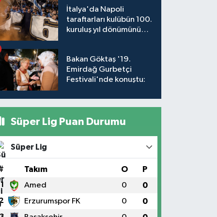
İtalya'da Napoli
taraftarları kulübün 100.
kuruluş yıl dönümünü
kutladı
Bakan Göktaş '19.
Emirdağ Gurbetçi
Festivali'nde konuştu:
Süper Lig Puan Durumu
Süper Lig
#
Takım
O
P
1
Amed
0
0
2
Erzurumspor FK
0
0
3