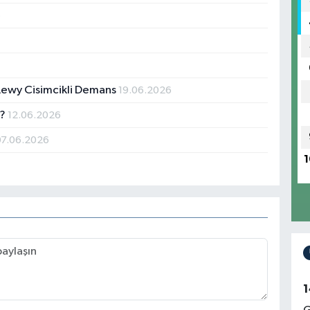
6
6
: Lewy Cisimcikli Demans
19.06.2026
ı?
12.06.2026
07.06.2026
1
1