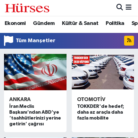
Ekonomi
Gündem
Kültür & Sanat
Politika
Sp
Ekonomi
Hava Durumu
Gündem
Trafik Durumu
Tüm Manşetler
Kültür & Sanat
Süper Lig Puan Durumu ve Fikstür
Politika
Tüm Manşetler
Spor
Son Dakika Haberleri
ANKARA
OTOMOTIV
Turizm
Haber Arşivi
İran Meclis
TOKKDER'de hedef;
Başkanı'ndan ABD'ye
daha az araçla daha
'taahhütlerinizi yerine
fazla mobilite
getirin' çağrısı