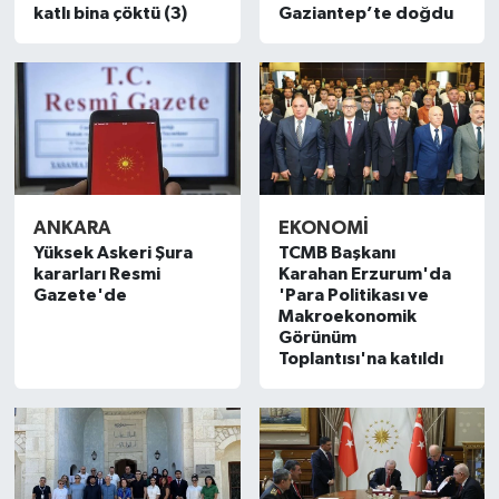
katlı bina çöktü (3)
Gaziantep’te doğdu
ANKARA
EKONOMI
Yüksek Askeri Şura
TCMB Başkanı
kararları Resmi
Karahan Erzurum'da
Gazete'de
'Para Politikası ve
Makroekonomik
Görünüm
Toplantısı'na katıldı