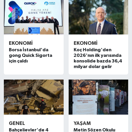
EKONOMI
EKONOMI
Borsa İstanbul'da
Koç Holding'den
gong Quick Sigorta
2026'nın ilk yarısında
için çaldı
konsolide bazda 36,4
milyar dolar gelir
GENEL
YAŞAM
Bahçelievler'de 4
Metin Sözen Okulu