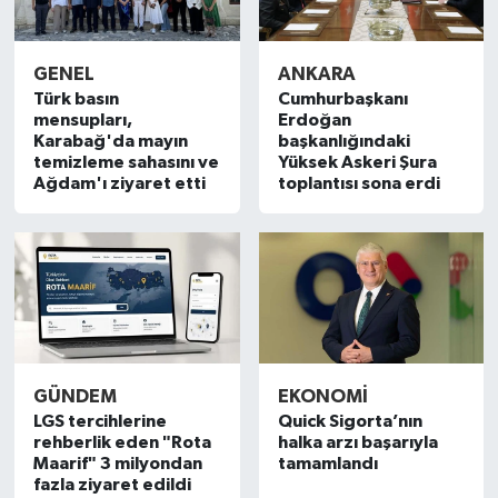
GENEL
ANKARA
Türk basın
Cumhurbaşkanı
mensupları,
Erdoğan
Karabağ'da mayın
başkanlığındaki
temizleme sahasını ve
Yüksek Askeri Şura
Ağdam'ı ziyaret etti
toplantısı sona erdi
GÜNDEM
EKONOMI
LGS tercihlerine
Quick Sigorta’nın
rehberlik eden "Rota
halka arzı başarıyla
Maarif" 3 milyondan
tamamlandı
fazla ziyaret edildi