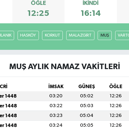
ÖĞLE
İKINDI
12:25
16:14
ULANIK
HASKÖY
KORKUT
MALAZGİRT
MUŞ
VART
MUŞ AYLIK NAMAZ VAKITLERI
CRİ
İMSAK
GÜNEŞ
ÖĞLE
fer 1448
03:20
05:02
12:26
fer 1448
03:22
05:03
12:26
fer 1448
03:23
05:04
12:26
fer 1448
03:24
05:05
12:26