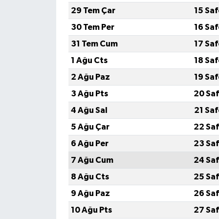
29 Tem Çar
15 Sa
30 Tem Per
16 Sa
31 Tem Cum
17 Sa
1 Ağu Cts
18 Sa
2 Ağu Paz
19 Sa
3 Ağu Pts
20 Saf
4 Ağu Sal
21 Sa
5 Ağu Çar
22 Saf
6 Ağu Per
23 Saf
7 Ağu Cum
24 Saf
8 Ağu Cts
25 Saf
9 Ağu Paz
26 Saf
10 Ağu Pts
27 Saf