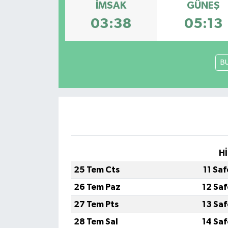
İMSAK
GÜNEŞ
03:38
05:13
B
Hİ
25 Tem Cts
11 Sa
26 Tem Paz
12 Sa
27 Tem Pts
13 Sa
28 Tem Sal
14 Sa