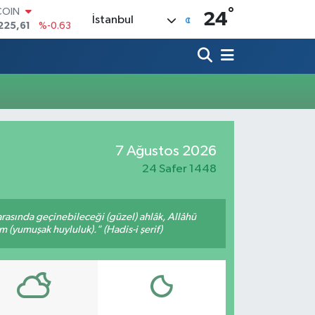
°
COIN
24
İstanbul
225,61
%-0.63
LAR
6704
%0
RO
,0406
%-0.08
RLİN
2143
%0
M ALTIN
0.40
%0.45
7 Ağustos 2026
T100
799
%70
24 Safer 1448
arasında geçinebileceği (güzel) ahlâk, Allâhü
m (yumuşak huyluluk)." (Hadis-i şerif)