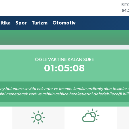
BIT
64.
DO
47,
itika
Spor
Turizm
Otomotiv
EU
55
STE
64,
GRA
651
ÖĞLE VAKTINE KALAN SÜRE
BİS
01:05:08
13.
 şey bulunursa sevâbı hak eder ve imanını kemâle erdirmiş olur: İnsanlar 
ini menedecek verâ ve cahilin cahilce hareketlerini defedebileceği hili