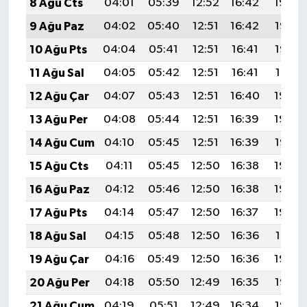
8 Ağu Cts
04:01
05:39
12:52
16:42
19:54
9 Ağu Paz
04:02
05:40
12:51
16:42
19:53
10 Ağu Pts
04:04
05:41
12:51
16:41
19:52
11 Ağu Sal
04:05
05:42
12:51
16:41
19:51
12 Ağu Çar
04:07
05:43
12:51
16:40
19:49
13 Ağu Per
04:08
05:44
12:51
16:39
19:48
14 Ağu Cum
04:10
05:45
12:51
16:39
19:47
15 Ağu Cts
04:11
05:45
12:50
16:38
19:45
16 Ağu Paz
04:12
05:46
12:50
16:38
19:44
17 Ağu Pts
04:14
05:47
12:50
16:37
19:43
18 Ağu Sal
04:15
05:48
12:50
16:36
19:41
19 Ağu Çar
04:16
05:49
12:50
16:36
19:40
20 Ağu Per
04:18
05:50
12:49
16:35
19:38
21 Ağu Cum
04:19
05:51
12:49
16:34
19:37