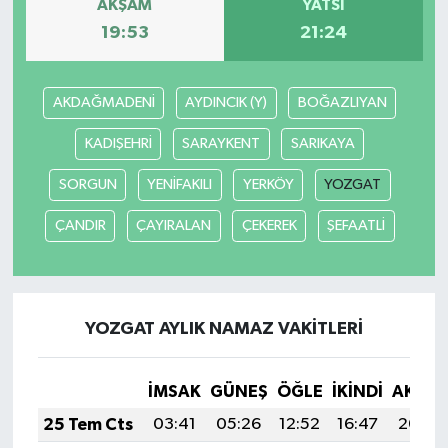
AKŞAM
YATSI
19:53
21:24
AKDAĞMADENİ
AYDINCIK (Y)
BOĞAZLIYAN
KADIŞEHRİ
SARAYKENT
SARIKAYA
SORGUN
YENİFAKILI
YERKÖY
YOZGAT
ÇANDIR
ÇAYIRALAN
ÇEKEREK
ŞEFAATLİ
YOZGAT AYLIK NAMAZ VAKITLERI
İMSAK
GÜNEŞ
ÖĞLE
İKINDI
AKŞA
25 Tem Cts
03:41
05:26
12:52
16:47
20:09