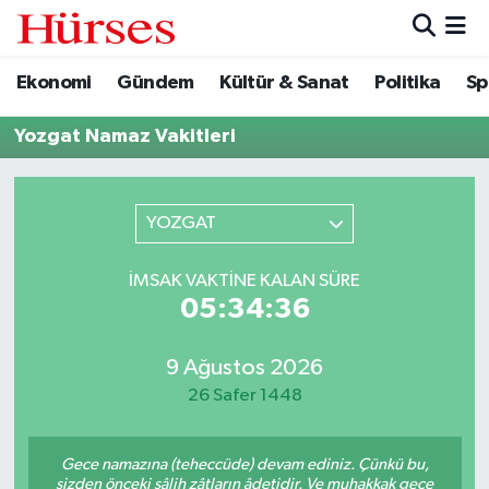
Ekonomi
Gündem
Kültür & Sanat
Politika
Sp
Ekonomi
Hava Durumu
Yozgat Namaz Vakitleri
Gündem
Trafik Durumu
Kültür & Sanat
Süper Lig Puan Durumu ve Fikstür
YOZGAT
Politika
Tüm Manşetler
İMSAK VAKTINE KALAN SÜRE
05:34:36
Spor
Son Dakika Haberleri
Turizm
Haber Arşivi
9 Ağustos 2026
26 Safer 1448
Gece namazına (teheccüde) devam ediniz. Çünkü bu,
sizden önceki sâlih zâtların âdetidir. Ve muhakkak gece