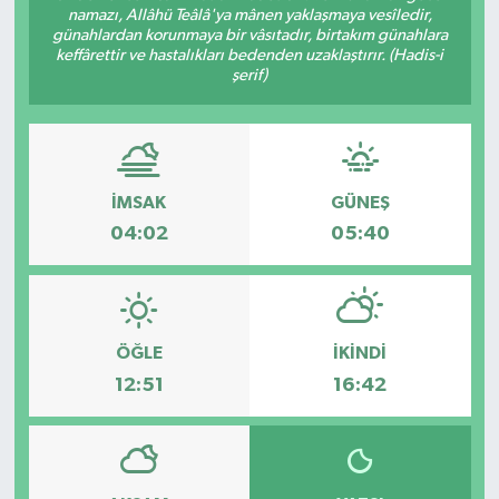
namazı, Allâhü Teâlâ'ya mânen yaklaşmaya vesîledir,
günahlardan korunmaya bir vâsıtadır, birtakım günahlara
keffârettir ve hastalıkları bedenden uzaklaştırır. (Hadis-i
şerif)
İMSAK
GÜNEŞ
04:02
05:40
ÖĞLE
İKINDI
12:51
16:42