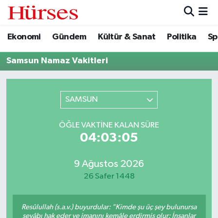
Ekonomi
Gündem
Kültür & Sanat
Politika
Sp
Ekonomi
Hava Durumu
Samsun Namaz Vakitleri
Gündem
Trafik Durumu
Kültür & Sanat
Süper Lig Puan Durumu ve Fikstür
SAMSUN
Politika
Tüm Manşetler
ÖĞLE VAKTINE KALAN SÜRE
04:03:05
Spor
Son Dakika Haberleri
Turizm
Haber Arşivi
9 Ağustos 2026
26 Safer 1448
Resûlullah (s.a.v.) buyurdular: "Kimde şu üç şey bulunursa
sevâbı hak eder ve imanını kemâle erdirmiş olur: İnsanlar