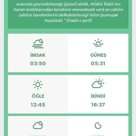
arasında geçinebileceği (güzel) ahlâk, Allâhü Teâlâ'nın
haram kıldıklarından kendisini menedecek verâ ve cahilin
cahilce hareketlerini defedebileceği hilim (yumuşak
huyluluk)." (Hadis-i şerif)
İMSAK
GÜNEŞ
03:50
05:31
ÖĞLE
İKINDI
12:45
16:37