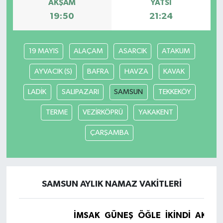
AKŞAM
YATSI
19:50
21:24
19 MAYIS
ALAÇAM
ASARCIK
ATAKUM
AYVACIK (S)
BAFRA
HAVZA
KAVAK
LADİK
SALIPAZARI
SAMSUN
TEKKEKÖY
TERME
VEZİRKÖPRÜ
YAKAKENT
ÇARŞAMBA
SAMSUN AYLIK NAMAZ VAKITLERI
İMSAK
GÜNEŞ
ÖĞLE
İKINDI
AKŞA