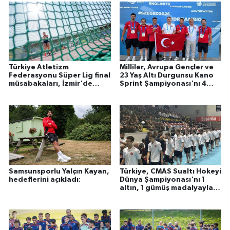
Türkiye Atletizm
Milliler, Avrupa Gençler ve
Federasyonu Süper Lig final
23 Yaş Altı Durgunsu Kano
müsabakaları, İzmir'de
Sprint Şampiyonası'nı 4
tamamlandı
madalyayla tamamladı
Samsunsporlu Yalçın Kayan,
Türkiye, CMAS Sualtı Hokeyi
hedeflerini açıkladı:
Dünya Şampiyonası'nı 1
altın, 1 gümüş madalyayla
tamamladı