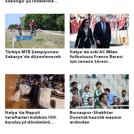
Sekongo'yu renklerine
bağladı
Türkiye MTB Şampiyonası
İtalya'da eski AC Milan
Sakarya'da düzenlenecek
futbolcusu Franco Baresi
için cenaze töreni
düzenlendi
İtalya'da Napoli
Bursaspor-Shakhtar
taraftarları kulübün 100.
Donetsk hazırlık maçının
kuruluş yıl dönümünü
ardından
kutladı