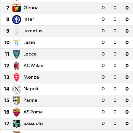
7
Genoa
0
0
0
8
Inter
0
0
0
9
Juventus
0
0
0
10
Lazio
0
0
0
11
Lecce
0
0
0
12
AC Milan
0
0
0
13
Monza
0
0
0
14
Napoli
0
0
0
15
Parma
0
0
0
16
AS Roma
0
0
0
17
Sassuolo
0
0
0