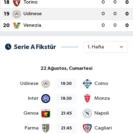
18
Torino
0
0
0
19
Udinese
0
0
0
20
Venezia
0
0
0
Serie A Fikstür
22 Ağustos, Cumartesi
Udinese
Como
19:30
Inter
Monza
19:30
Genoa
Napoli
21:45
Parma
Cagliari
21:45