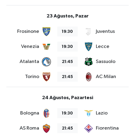
23 Ağustos, Pazar
Frosinone
Juventus
19:30
Venezia
Lecce
19:30
Atalanta
Sassuolo
21:45
Torino
AC Milan
21:45
24 Ağustos, Pazartesi
Bologna
Lazio
19:30
AS Roma
Fiorentina
21:45