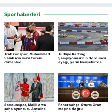
Spor haberleri
Trabzonspor, Muhammed
Türkiye Karting
Salah için imza töreni
Şampiyonası'nın dördüncü
düzenledi
ayağı, yarın Nevşehir'de
başlayacak
Samsunspor, Malili orta
Fenerbahçe-Sturm Graz
saha oyuncusu Antoine
maçına doğru