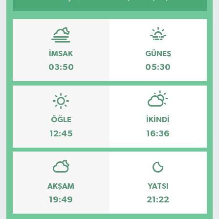
İMSAK
GÜNEŞ
03:50
05:30
ÖĞLE
İKINDI
12:45
16:36
AKŞAM
YATSI
19:49
21:22