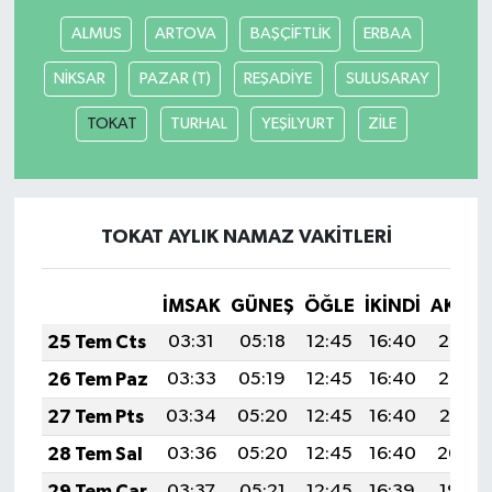
ALMUS
ARTOVA
BAŞÇİFTLİK
ERBAA
NİKSAR
PAZAR (T)
REŞADİYE
SULUSARAY
TOKAT
TURHAL
YEŞİLYURT
ZİLE
TOKAT AYLIK NAMAZ VAKITLERI
İMSAK
GÜNEŞ
ÖĞLE
İKINDI
AKŞA
25 Tem Cts
03:31
05:18
12:45
16:40
20:03
26 Tem Paz
03:33
05:19
12:45
16:40
20:02
27 Tem Pts
03:34
05:20
12:45
16:40
20:01
28 Tem Sal
03:36
05:20
12:45
16:40
20:00
29 Tem Çar
03:37
05:21
12:45
16:39
19:59