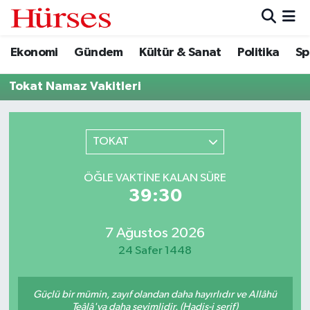
Ekonomi
Gündem
Kültür & Sanat
Politika
Sp
Ekonomi
Hava Durumu
Tokat Namaz Vakitleri
Gündem
Trafik Durumu
Kültür & Sanat
Süper Lig Puan Durumu ve Fikstür
TOKAT
Politika
Tüm Manşetler
ÖĞLE VAKTINE KALAN SÜRE
39:30
Spor
Son Dakika Haberleri
Turizm
Haber Arşivi
7 Ağustos 2026
24 Safer 1448
Güçlü bir mümin, zayıf olandan daha hayırlıdır ve Allâhü
Teâlâ'ya daha sevimlidir. (Hadis-i şerif)