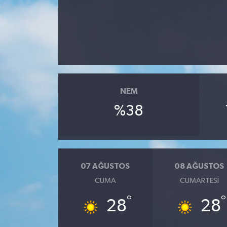
NEM
%38
07 AĞUSTOS
08 AĞUSTOS
CUMA
CUMARTESI
°
°
28
28