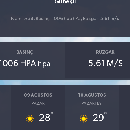
Güneşli
Nem: %38, Basınç: 1006 hpa hPa, Rüzgar: 5.61 m/s
BASINÇ
RÜZGAR
1006 HPA
5.61 M/S
hpa
09 AĞUSTOS
10 AĞUSTOS
PAZAR
PAZARTESI
°
°
28
29