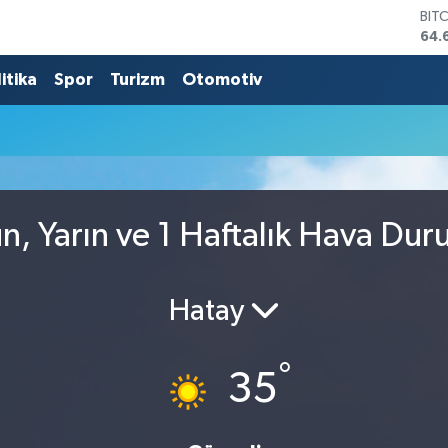
BIT
64.
DO
47,
itika
Spor
Turizm
Otomotiv
EU
55,
STE
64,
GRA
651
BİS
, Yarın ve 1 Haftalık Hava Du
13.
Hatay
°
35