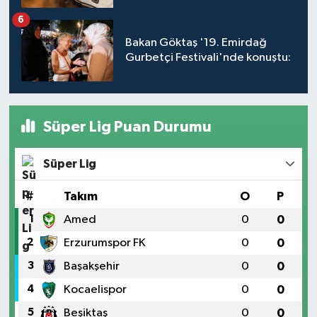
6
Bakan Göktaş '19. Emirdağ
Gurbetçi Festivali'nde konuştu:
Süper Lig Puan Durumu
Süper Lig
#
Takım
O
P
1
Amed
0
0
2
Erzurumspor FK
0
0
3
Başakşehir
0
0
4
Kocaelispor
0
0
5
Beşiktaş
0
0