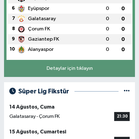
6
Eyüpspor
0
0
7
Galatasaray
0
0
8
Çorum FK
0
0
9
Gaziantep FK
0
0
10
Alanyaspor
0
0
Detaylar için tıklayın
Süper Lig Fikstür
14 Ağustos, Cuma
Galatasaray - Çorum FK
21:30
15 Ağustos, Cumartesi