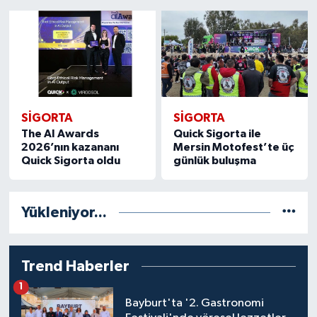
1
2
3
4
5
6
7
8
9
10
11
12
13
14
15
SIGORTA
SIGORTA
The AI Awards
Quick Sigorta ile
2026’nın kazananı
Mersin Motofest’te üç
Quick Sigorta oldu
günlük buluşma
Yükleniyor...
Trend Haberler
1
Bayburt'ta '2. Gastronomi