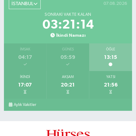
İSTANBUL
07.08.2026
SONRAKI VAKTE KALAN
03:21:14
İkindi Namazı
İMSAK
GÜNEŞ
ÖĞLE
04:17
05:59
13:15
İKINDI
AKŞAM
YATSI
17:07
20:21
21:56
Aylık Vakitler