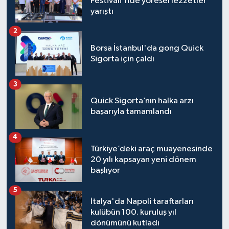
Festivali'nde yöresel lezzetler
yarıştı
2
Borsa İstanbul'da gong Quick
Sigorta için çaldı
3
Quick Sigorta’nın halka arzı
başarıyla tamamlandı
4
Türkiye’deki araç muayenesinde
20 yılı kapsayan yeni dönem
başlıyor
5
İtalya'da Napoli taraftarları
kulübün 100. kuruluş yıl
dönümünü kutladı