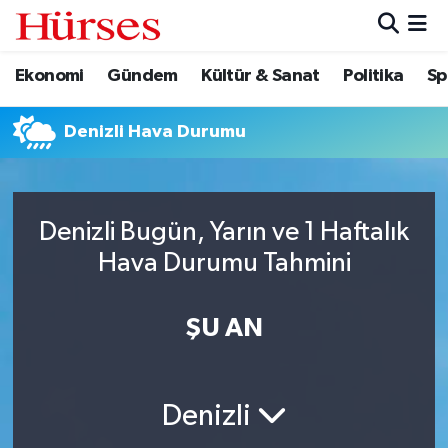
Ekonomi
Gündem
Kültür & Sanat
Politika
Sp
Ekonomi
Hava Durumu
Gündem
Trafik Durumu
Denizli Hava Durumu
Kültür & Sanat
Süper Lig Puan Durumu ve Fikstür
Denizli Bugün, Yarın ve 1 Haftalık
Politika
Tüm Manşetler
Hava Durumu Tahmini
Spor
Son Dakika Haberleri
ŞU AN
Turizm
Haber Arşivi
Denizli