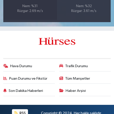
Nem: %31
Nem: %32
Rüzgar: 2.69 m/s
Rüzgar: 3.61 m/s
Hava Durumu
Trafik Durumu
Puan Durumu ve Fikstür
Tüm Manşetler
Son Dakika Haberleri
Haber Arşivi
RSS
Copyright © 2024. Her hakkı saklıdır.