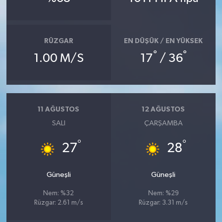
RÜZGAR
EN DÜŞÜK / EN YÜKSEK
°
°
1.00 M/S
17
/ 36
11 AĞUSTOS
12 AĞUSTOS
SALI
ÇARŞAMBA
°
°
27
28
Güneşli
Güneşli
Nem: %32
Nem: %29
Rüzgar: 2.61 m/s
Rüzgar: 3.31 m/s