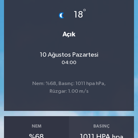
°
18
Açık
10 Ağustos Pazartesi
04:00
Nem: %68, Basınç: 1011 hpa hPa,
Rüzgar: 1.00 m/s
NEM
BASINÇ
%68
1011 HPA
hpa