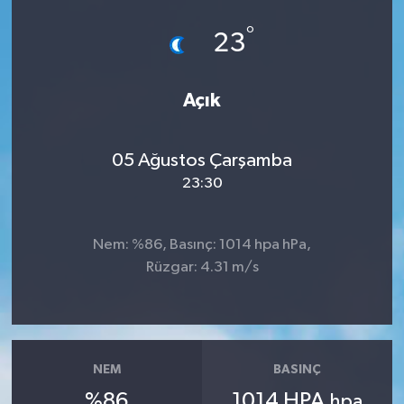
°
23
Açık
05 Ağustos Çarşamba
23:30
Nem: %86, Basınç: 1014 hpa hPa,
Rüzgar: 4.31 m/s
NEM
BASINÇ
%86
1014 HPA
hpa