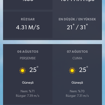
RÜZGAR
EN DÜŞÜK / EN YÜKSEK
°
°
4.31 M/S
21
/ 31
06 AĞUSTOS
07 AĞUSTOS
PERŞEMBE
CUMA
°
°
25
25
Güneşli
Güneşli
Nem: %71
Nem: %70
Rüzgar: 7.39 m/s
Rüzgar: 7.31 m/s