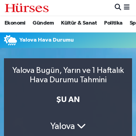
Ekonomi
Gündem
Kültür & Sanat
Politika
Sp
Ekonomi
Hava Durumu
Gündem
Trafik Durumu
Yalova Hava Durumu
Kültür & Sanat
Süper Lig Puan Durumu ve Fikstür
Yalova Bugün, Yarın ve 1 Haftalık
Politika
Tüm Manşetler
Hava Durumu Tahmini
Spor
Son Dakika Haberleri
ŞU AN
Turizm
Haber Arşivi
Yalova