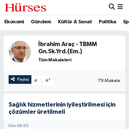
Ekonomi
Gündem
Kültür & Sanat
Politika
Sp
Ekonomi
Hava Durumu
Gündem
Trafik Durumu
İbrahim Araç - TBMM
Gn.Sk.Yrd.(Em.)
Kültür & Sanat
Süper Lig Puan Durumu ve Fikstür
Tüm Makaleleri
Politika
Tüm Manşetler
Paylaş
-
+
Spor
Son Dakika Haberleri
79 Makale
A
A
Turizm
Haber Arşivi
Sağlık hizmetlerinin iyileştirilmesi için
çözümler üretilmeli
Dün 06:05