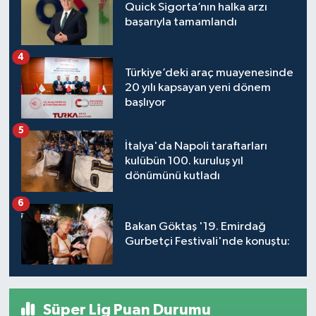
Quick Sigorta’nın halka arzı
başarıyla tamamlandı
4
Türkiye’deki araç muayenesinde
20 yılı kapsayan yeni dönem
başlıyor
5
İtalya'da Napoli taraftarları
kulübün 100. kuruluş yıl
dönümünü kutladı
6
Bakan Göktaş '19. Emirdağ
Gurbetçi Festivali'nde konuştu:
Süper Lig Puan Durumu