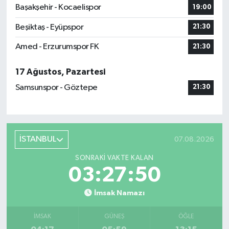
Başakşehir - Kocaelispor
19:00
Beşiktaş - Eyüpspor
21:30
Amed - Erzurumspor FK
21:30
17 Ağustos, Pazartesi
Samsunspor - Göztepe
21:30
İSTANBUL
07.08.2026
SONRAKI VAKTE KALAN
03:27:49
İmsak Namazı
İMSAK
GÜNEŞ
ÖĞLE