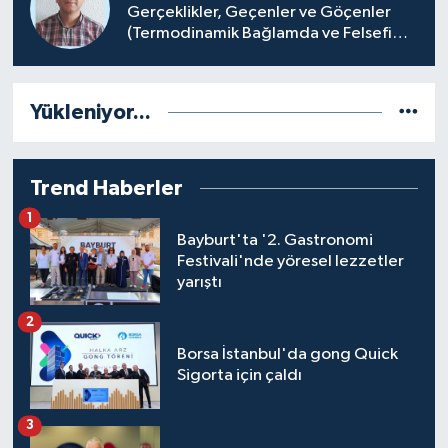
Gerçeklikler, Geçenler ve Göçenler
(Termodinamik Bağlamda ve Felsefi
Hatta Tecrübi)
Yükleniyor...
Trend Haberler
1
Bayburt'ta '2. Gastronomi
Festivali'nde yöresel lezzetler
yarıştı
2
Borsa İstanbul'da gong Quick
Sigorta için çaldı
3