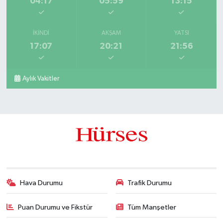
04:17
05:59
13:15
İKINDI
AKŞAM
YATSI
17:07
20:21
21:56
Aylık Vakitler
Hava Durumu
Trafik Durumu
Puan Durumu ve Fikstür
Tüm Manşetler