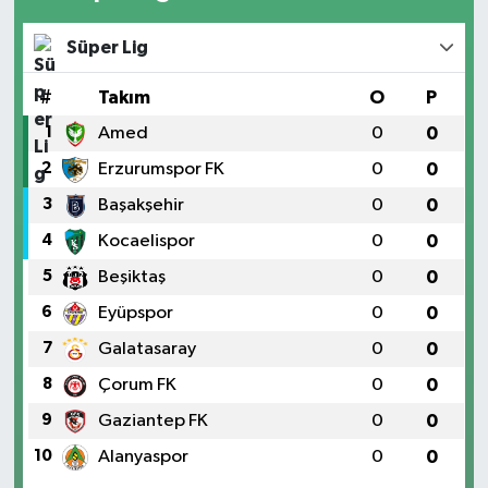
Süper Lig
#
Takım
O
P
1
Amed
0
0
2
Erzurumspor FK
0
0
3
Başakşehir
0
0
4
Kocaelispor
0
0
5
Beşiktaş
0
0
6
Eyüpspor
0
0
7
Galatasaray
0
0
8
Çorum FK
0
0
9
Gaziantep FK
0
0
10
Alanyaspor
0
0