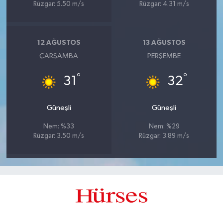
Rüzgar: 5.50 m/s
Rüzgar: 4.31 m/s
12 AĞUSTOS
13 AĞUSTOS
ÇARŞAMBA
PERŞEMBE
°
°
31
32
Güneşli
Güneşli
Nem: %33
Nem: %29
Rüzgar: 3.50 m/s
Rüzgar: 3.89 m/s