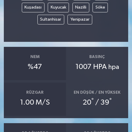
Kuşadası
Kuyucak
Nazilli
Söke
Sultanhisar
Yenipazar
NEM
BASINÇ
%47
1007 HPA
hpa
RÜZGAR
EN DÜŞÜK / EN YÜKSEK
°
°
1.00 M/S
20
/ 39