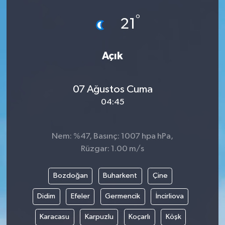
°
21
Açık
07 Ağustos Cuma
04:45
Nem: %47, Basınç: 1007 hpa hPa,
Rüzgar: 1.00 m/s
Bozdoğan
Buharkent
Çine
Didim
Efeler
Germencik
İncirliova
Karacasu
Karpuzlu
Koçarlı
Köşk