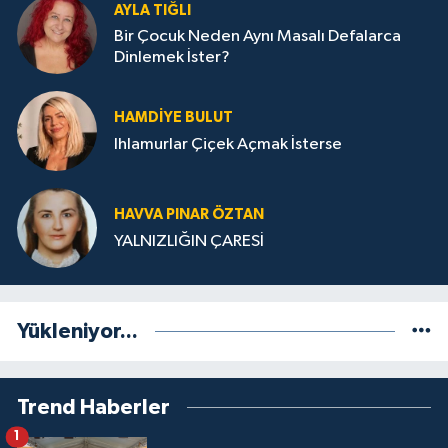
AYLA TIĞLI
Bir Çocuk Neden Aynı Masalı Defalarca
Dinlemek İster?
HAMDIYE BULUT
Ihlamurlar Çiçek Açmak İsterse
HAVVA PINAR ÖZTAN
YALNIZLIĞIN ÇARESİ
Yükleniyor...
Trend Haberler
1