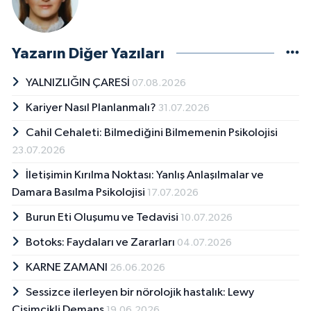
Yazarın Diğer Yazıları
YALNIZLIĞIN ÇARESİ
07.08.2026
Kariyer Nasıl Planlanmalı?
31.07.2026
Cahil Cehaleti: Bilmediğini Bilmemenin Psikolojisi
23.07.2026
İletişimin Kırılma Noktası: Yanlış Anlaşılmalar ve
Damara Basılma Psikolojisi
17.07.2026
Burun Eti Oluşumu ve Tedavisi
10.07.2026
Botoks: Faydaları ve Zararları
04.07.2026
KARNE ZAMANI
26.06.2026
Sessizce ilerleyen bir nörolojik hastalık: Lewy
Cisimcikli Demans
19.06.2026