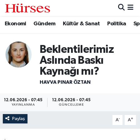
Ekonomi
Gündem
Kültür & Sanat
Politika
Sp
Ekonomi
Hava Durumu
Gündem
Trafik Durumu
Beklentilerimiz
Kültür & Sanat
Süper Lig Puan Durumu ve Fikstür
Aslında Baskı
Kaynağı mı?
Politika
Tüm Manşetler
HAVVA PINAR ÖZTAN
Spor
Son Dakika Haberleri
12.06.2026 - 07:45
12.06.2026 - 07:45
Turizm
Haber Arşivi
YAYINLANMA
GÜNCELLEME
Paylaş
-
+
A
A