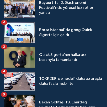
Bayburt'ta '2. Gastronomi
Festivali'nde yöresel lezzetler
yarıştı
2
Borsa İstanbul'da gong Quick
Sigorta için çaldı
3
Quick Sigorta’nın halka arzı
başarıyla tamamlandı
4
TOKKDER'de hedef; daha az araçla
daha fazla mobilite
5
Bakan Göktaş '19. Emirdağ