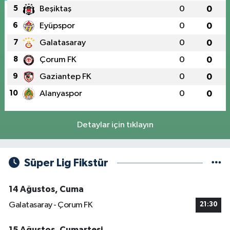
5
Beşiktaş
0
0
6
Eyüpspor
0
0
7
Galatasaray
0
0
8
Çorum FK
0
0
9
Gaziantep FK
0
0
10
Alanyaspor
0
0
Detaylar için tıklayın
Süper Lig Fikstür
14 Ağustos, Cuma
Galatasaray - Çorum FK
21:30
15 Ağustos, Cumartesi