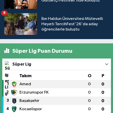
Gurbetçi Festivali'nde konuştu:
6
İbn Haldun Üniversitesi Mütevelli
Heyeti TercihFest'26'da aday
öğrencilerle buluştu
Süper Lig Puan Durumu
Süper Lig
#
Takım
O
P
1
Amed
0
0
2
Erzurumspor FK
0
0
3
Başakşehir
0
0
4
Kocaelispor
0
0