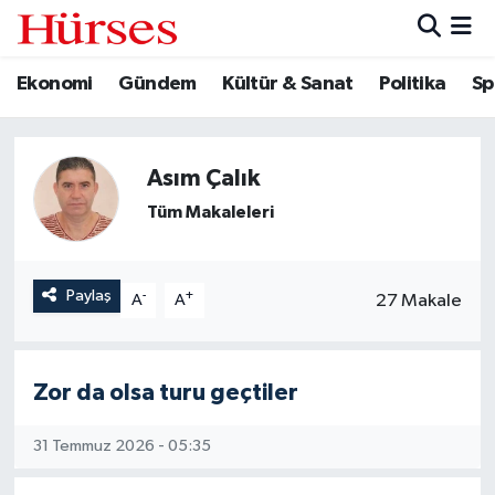
Ekonomi
Gündem
Kültür & Sanat
Politika
Sp
Ekonomi
Hava Durumu
Gündem
Trafik Durumu
Asım Çalık
Kültür & Sanat
Süper Lig Puan Durumu ve Fikstür
Tüm Makaleleri
Politika
Tüm Manşetler
Paylaş
-
+
27 Makale
A
A
Spor
Son Dakika Haberleri
Turizm
Haber Arşivi
Zor da olsa turu geçtiler
31 Temmuz 2026 - 05:35