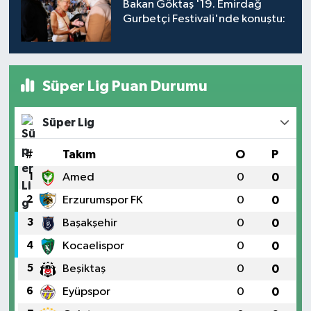
Bakan Göktaş '19. Emirdağ
Gurbetçi Festivali'nde konuştu:
Süper Lig Puan Durumu
Süper Lig
#
Takım
O
P
1
Amed
0
0
2
Erzurumspor FK
0
0
3
Başakşehir
0
0
4
Kocaelispor
0
0
5
Beşiktaş
0
0
6
Eyüpspor
0
0