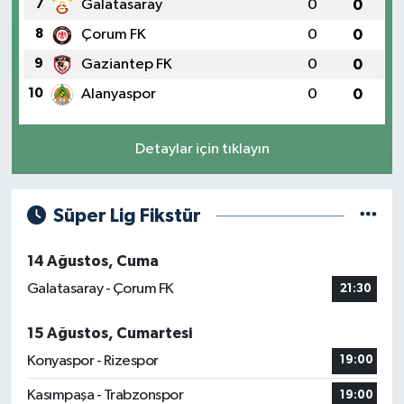
7
Galatasaray
0
0
8
Çorum FK
0
0
9
Gaziantep FK
0
0
10
Alanyaspor
0
0
Detaylar için tıklayın
Süper Lig Fikstür
14 Ağustos, Cuma
Galatasaray - Çorum FK
21:30
15 Ağustos, Cumartesi
Konyaspor - Rizespor
19:00
Kasımpaşa - Trabzonspor
19:00