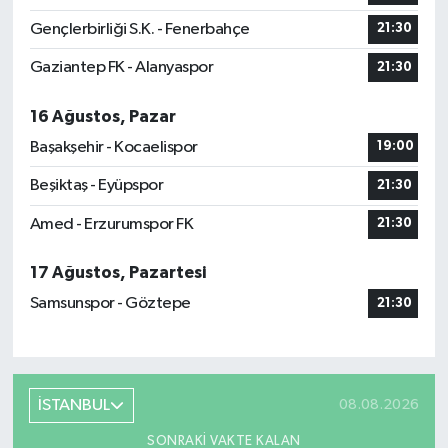
Gençlerbirliği S.K. - Fenerbahçe
21:30
Gaziantep FK - Alanyaspor
21:30
16 Ağustos, Pazar
Başakşehir - Kocaelispor
19:00
Beşiktaş - Eyüpspor
21:30
Amed - Erzurumspor FK
21:30
17 Ağustos, Pazartesi
Samsunspor - Göztepe
21:30
İSTANBUL
08.08.2026
SONRAKI VAKTE KALAN