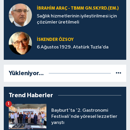
İBRAHIM ARAÇ - TBMM GN.SK.YRD.(EM.)
Sağlık hizmetlerinin iyileştirilmesi için
çözümler üretilmeli
İSKENDER ÖZSOY
6 Ağustos 1929. Atatürk Tuzla’da
Yükleniyor...
Trend Haberler
1
Bayburt'ta '2. Gastronomi
Festivali'nde yöresel lezzetler
yarıştı