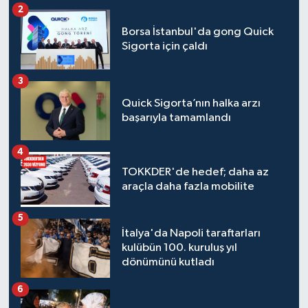
2
Borsa İstanbul'da gong Quick
Sigorta için çaldı
3
Quick Sigorta’nın halka arzı
başarıyla tamamlandı
4
TOKKDER'de hedef; daha az
araçla daha fazla mobilite
5
İtalya'da Napoli taraftarları
kulübün 100. kuruluş yıl
dönümünü kutladı
6