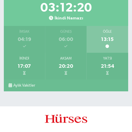
03:12:19
İkindi Namazı
İMSAK
GÜNEŞ
ÖĞLE
04:19
06:00
13:15
İKINDI
AKŞAM
YATSI
17:07
20:20
21:54
Aylık Vakitler