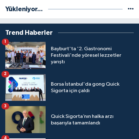
Yükleniyor...
Trend Haberler
1
Bayburt'ta '2. Gastronomi
Festivali'nde yöresel lezzetler
yarıştı
2
Borsa İstanbul'da gong Quick
Sigorta için çaldı
3
Quick Sigorta’nın halka arzı
başarıyla tamamlandı
4