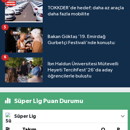
TOKKDER'de hedef; daha az araçla
daha fazla mobilite
5
Bakan Göktaş '19. Emirdağ
Gurbetçi Festivali'nde konuştu:
6
İbn Haldun Üniversitesi Mütevelli
Heyeti TercihFest'26'da aday
öğrencilerle buluştu
Süper Lig Puan Durumu
Süper Lig
#
Takım
O
P