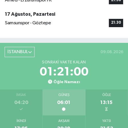
Amed - Erzurumspor FK
21:30
17 Ağustos, Pazartesi
Samsunspor - Göztepe
21:30
İSTANBUL
09.08.2026
SONRAKI VAKTE KALAN
01:21:00
Öğle Namazı
İMSAK
GÜNEŞ
ÖĞLE
04:20
06:01
13:15
İKINDI
AKŞAM
YATSI