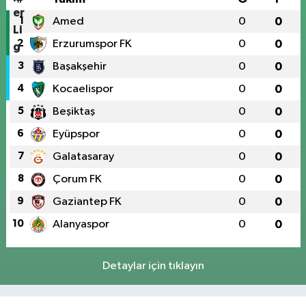
1
Amed
0
0
2
Erzurumspor FK
0
0
3
Başakşehir
0
0
4
Kocaelispor
0
0
5
Beşiktaş
0
0
6
Eyüpspor
0
0
7
Galatasaray
0
0
8
Çorum FK
0
0
9
Gaziantep FK
0
0
10
Alanyaspor
0
0
Detaylar için tıklayın