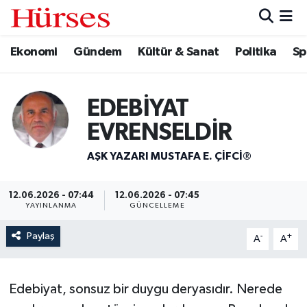
Ekonomi
Gündem
Kültür & Sanat
Politika
Sp
Ekonomi
Hava Durumu
Gündem
Trafik Durumu
EDEBİYAT
Kültür & Sanat
Süper Lig Puan Durumu ve Fikstür
EVRENSELDİR
Politika
Tüm Manşetler
AŞK YAZARI MUSTAFA E. ÇIFCI®
Spor
Son Dakika Haberleri
12.06.2026 - 07:44
12.06.2026 - 07:45
YAYINLANMA
GÜNCELLEME
Turizm
Haber Arşivi
Paylaş
-
+
A
A
Edebiyat, sonsuz bir duygu deryasıdır. Nerede