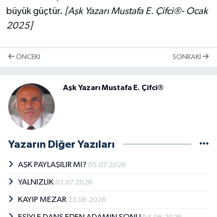
büyük güçtür.
[Aşk Yazarı Mustafa E. Çifci®- Ocak
2025]
ÖNCEKI
SONRAKI
Aşk Yazarı Mustafa E. Çifci®
Yazarın Diğer Yazıları
AŞK PAYLAŞILIR MI?
05.07.2026
YALNIZLIK
03.07.2026
KAYIP MEZAR
23.06.2026