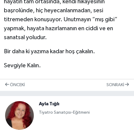
hayatın tam ortasında, kendi hikayesinin
başrolünde, hiç heyecanlanmadan, sesi
titremeden konuşuyor. Unutmayın “mış gibi”
yapmak, hayata hazırlamanın en ciddi ve en
sanatsal yoludur.
Bir daha ki yazıma kadar hoş çakalın.
Sevgiyle Kalın.
ÖNCEKI
SONRAKI
Ayla Tığlı
Tiyatro Sanatçısı-Eğitmeni