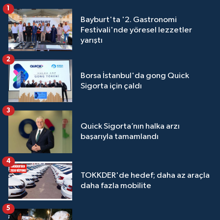
1
Bayburt'ta '2. Gastronomi
Festivali'nde yöresel lezzetler
yarıştı
2
Borsa İstanbul'da gong Quick
Sigorta için çaldı
3
Quick Sigorta’nın halka arzı
başarıyla tamamlandı
4
TOKKDER'de hedef; daha az araçla
daha fazla mobilite
5