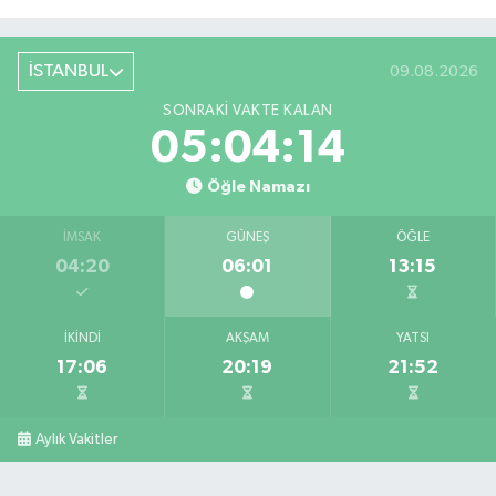
İSTANBUL
09.08.2026
SONRAKI VAKTE KALAN
05:04:14
Öğle Namazı
İMSAK
GÜNEŞ
ÖĞLE
04:20
06:01
13:15
İKINDI
AKŞAM
YATSI
17:06
20:19
21:52
Aylık Vakitler