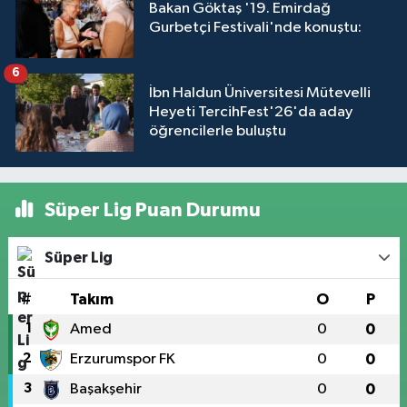
Bakan Göktaş '19. Emirdağ
Gurbetçi Festivali'nde konuştu:
6
İbn Haldun Üniversitesi Mütevelli
Heyeti TercihFest'26'da aday
öğrencilerle buluştu
Süper Lig Puan Durumu
Süper Lig
#
Takım
O
P
1
Amed
0
0
2
Erzurumspor FK
0
0
3
Başakşehir
0
0