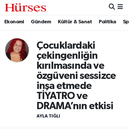
Ekonomi
Gündem
Kültür & Sanat
Politika
Sp
Ekonomi
Hava Durumu
Gündem
Trafik Durumu
Çocuklardaki
Kültür & Sanat
Süper Lig Puan Durumu ve Fikstür
çekingenliğin
kırılmasında ve
Politika
Tüm Manşetler
özgüveni sessizce
Spor
Son Dakika Haberleri
inşa etmede
TİYATRO ve
Turizm
Haber Arşivi
DRAMA’nın etkisi
AYLA TIĞLI