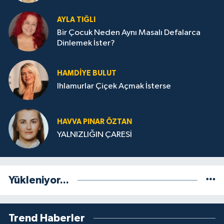
AYLA TIĞLI
Bir Çocuk Neden Aynı Masalı Defalarca
Dinlemek İster?
HAMDIYE BULUT
Ihlamurlar Çiçek Açmak İsterse
HAVVA PINAR ÖZTAN
YALNIZLIĞIN ÇARESİ
Yükleniyor...
Trend Haberler