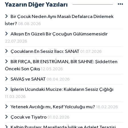
Yazarın Diğer Yazıları
Bir Çocuk Neden Aynı Masalı Defalarca Dinlemek
İster?
08.08.2026
Alkışın En Güzeli Bir Çocuğun Gülümsemesidir
22.07.2026
Çocukların En Sessiz İlacı: SANAT
01.07.2026
BİR FIRÇA, BİR ENSTRÜMAN, BİR SAHNE: Şiddetten
Önceki Son Çıkış
12.05.2026
SAVAŞ ve SANAT
08.04.2026
İplerin Ucundaki Mucize: Kuklaların Sessiz Çığlığı
11.03.2026
Yetenek Avcılığı mı, Keşif Yolculuğu mu?
18.02.2026
Çocuk ve Tiyatro
01.02.2026
Kalbin Pusulası: Masallarda İyilik ve Adalet Terazisi