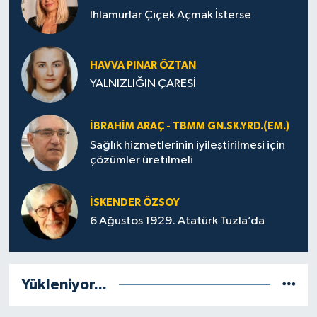
Ihlamurlar Çiçek Açmak İsterse
HAVVA PINAR ÖZTAN
YALNIZLIĞIN ÇARESİ
İBRAHIM ARAÇ - TBMM GN.SK.YRD.(EM.)
Sağlık hizmetlerinin iyileştirilmesi için
çözümler üretilmeli
İSKENDER ÖZSOY
6 Ağustos 1929. Atatürk Tuzla’da
Yükleniyor...