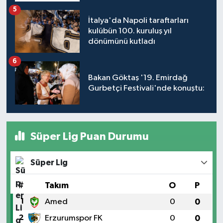
5
İtalya'da Napoli taraftarları
kulübün 100. kuruluş yıl
dönümünü kutladı
6
Bakan Göktaş '19. Emirdağ
Gurbetçi Festivali'nde konuştu:
Süper Lig Puan Durumu
Süper Lig
#
Takım
O
P
1
Amed
0
0
2
Erzurumspor FK
0
0