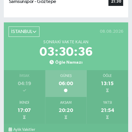
Samsunspor - Göztepe
21:30
İSTANBUL
08.08.2026
SONRAKI VAKTE KALAN
03:30:35
Öğle Namazı
İMSAK
GÜNEŞ
ÖĞLE
04:19
06:00
13:15
İKINDI
AKŞAM
YATSI
17:07
20:20
21:54
Aylık Vakitler