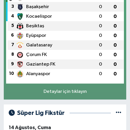
3
Başakşehir
0
0
4
Kocaelispor
0
0
5
Beşiktaş
0
0
6
Eyüpspor
0
0
7
Galatasaray
0
0
8
Çorum FK
0
0
9
Gaziantep FK
0
0
10
Alanyaspor
0
0
Detaylar için tıklayın
Süper Lig Fikstür
14 Ağustos, Cuma