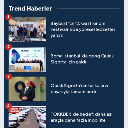
Trend Haberler
1
Bayburt'ta '2. Gastronomi
Festivali'nde yöresel lezzetler
yarıştı
2
Borsa İstanbul'da gong Quick
Sigorta için çaldı
3
Quick Sigorta’nın halka arzı
başarıyla tamamlandı
4
TOKKDER'de hedef; daha az
araçla daha fazla mobilite