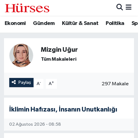
Ekonomi
Gündem
Kültür & Sanat
Politika
Sp
Ekonomi
Hava Durumu
Gündem
Trafik Durumu
Mizgin Uğur
Kültür & Sanat
Süper Lig Puan Durumu ve Fikstür
Tüm Makaleleri
Politika
Tüm Manşetler
Paylaş
-
+
297 Makale
A
A
Spor
Son Dakika Haberleri
Turizm
Haber Arşivi
İklimin Hafızası, İnsanın Unutkanlığı
02 Ağustos 2026 - 08:58