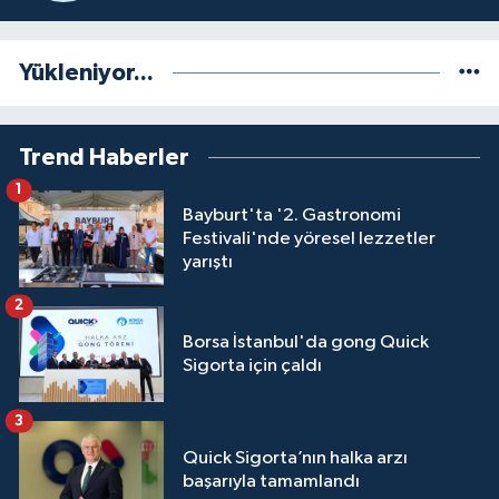
Tecrübi)
Yükleniyor...
Trend Haberler
1
Bayburt'ta '2. Gastronomi
Festivali'nde yöresel lezzetler
yarıştı
2
Borsa İstanbul'da gong Quick
Sigorta için çaldı
3
Quick Sigorta’nın halka arzı
başarıyla tamamlandı