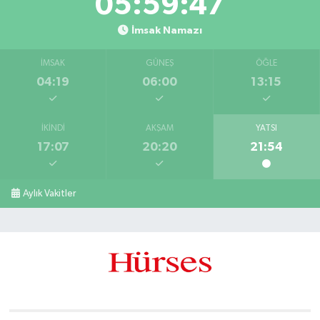
05:59:46
İmsak Namazı
İMSAK
GÜNEŞ
ÖĞLE
04:19
06:00
13:15
İKINDI
AKŞAM
YATSI
17:07
20:20
21:54
Aylık Vakitler