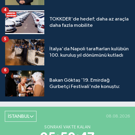
4
TOKKDER'de hedef; daha az araçla
daha fazla mobilite
5
İtalya'da Napoli taraftarları kulübün
100. kuruluş yıl dönümünü kutladı
6
Bakan Göktaş '19. Emirdağ
Gurbetçi Festivali'nde konuştu:
İSTANBUL
08.08.2026
SONRAKI VAKTE KALAN