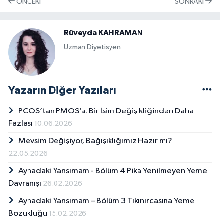
ÖNCEKI
SONRAKI
Rüveyda KAHRAMAN
Uzman Diyetisyen
Yazarın Diğer Yazıları
PCOS’tan PMOS’a: Bir İsim Değişikliğinden Daha
Fazlası
10.06.2026
Mevsim Değişiyor, Bağışıklığımız Hazır mı?
22.05.2026
Aynadaki Yansımam - Bölüm 4 Pika Yenilmeyen Yeme
Davranışı
26.02.2026
Aynadaki Yansımam – Bölüm 3 Tıkınırcasına Yeme
Bozukluğu
15.02.2026