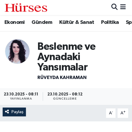
Ekonomi
Gündem
Kültür & Sanat
Politika
Sp
Ekonomi
Hava Durumu
Gündem
Trafik Durumu
Beslenme ve
Kültür & Sanat
Süper Lig Puan Durumu ve Fikstür
Aynadaki
Yansımalar
Politika
Tüm Manşetler
RÜVEYDA KAHRAMAN
Spor
Son Dakika Haberleri
23.10.2025 - 08:11
23.10.2025 - 08:12
Turizm
Haber Arşivi
YAYINLANMA
GÜNCELLEME
Paylaş
-
+
A
A