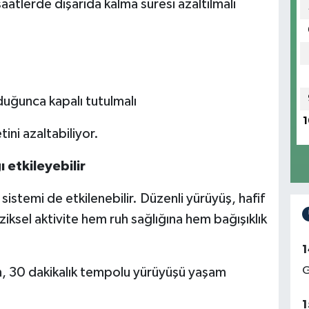
tlerde dışarıda kalma süresi azaltılmalı
ğunca kapalı tutulmalı
1
ni azaltabiliyor.
ı etkileyebilir
stemi de etkilenebilir. Düzenli yürüyüş, hafif
ziksel aktivite hem ruh sağlığına hem bağışıklık
1
G
, 30 dakikalık tempolu yürüyüşü yaşam
1