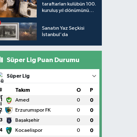
taraftarları kulübün 100.
kuruluş yıl dönümünü
kutladı
Sanatın Yaz Seçkisi
İstanbul'da
Süper Lig Puan Durumu
Süper Lig
#
Takım
O
P
1
Amed
0
0
2
Erzurumspor FK
0
0
3
Başakşehir
0
0
4
Kocaelispor
0
0