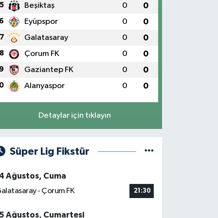
5
Beşiktaş
0
0
6
Eyüpspor
0
0
7
Galatasaray
0
0
8
Çorum FK
0
0
9
Gaziantep FK
0
0
0
Alanyaspor
0
0
Detaylar için tıklayın
Süper Lig Fikstür
4 Ağustos, Cuma
alatasaray - Çorum FK
21:30
5 Ağustos, Cumartesi