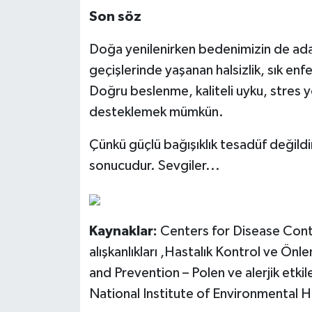
Son söz
Doğa yenilenirken bedenimizin de ada
geçişlerinde yaşanan halsizlik, sık enf
Doğru beslenme, kaliteli uyku, stres y
desteklemek mümkün.
Çünkü güçlü bağışıklık tesadüf değildir
sonucudur. Sevgiler...
Kaynaklar:
Centers for Disease Contr
alışkanlıkları ,Hastalık Kontrol ve Ön
and Prevention – Polen ve alerjik etki
National Institute of Environmental H