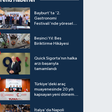
Trend Haberler
Bayburt'ta '2.
Gastronomi
Festivali'nde yöresel
lezzetler yarıştı
Beşinci Yıl: Beş
Biriktirme Hikâyesi
Quick Sigorta’nın halka
arzı başarıyla
tamamlandı
Türkiye’deki araç
muayenesinde 20 yılı
kapsayan yeni dönem
başlıyor
İtalya'da Napoli