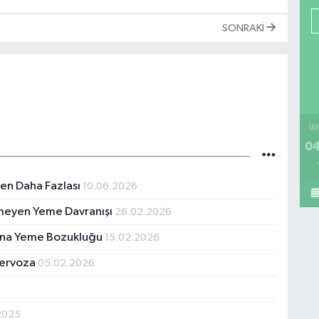
SONRAKI
İM
04
den Daha Fazlası
10.06.2026
lmeyen Yeme Davranışı
26.02.2026
sına Yeme Bozukluğu
15.02.2026
Nervoza
05.02.2026
2025