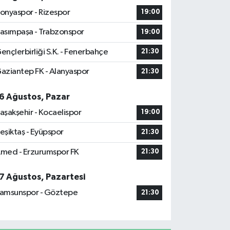
onyaspor - Rizespor
19:00
asımpaşa - Trabzonspor
19:00
ençlerbirliği S.K. - Fenerbahçe
21:30
aziantep FK - Alanyaspor
21:30
6 Ağustos, Pazar
aşakşehir - Kocaelispor
19:00
eşiktaş - Eyüpspor
21:30
med - Erzurumspor FK
21:30
7 Ağustos, Pazartesi
amsunspor - Göztepe
21:30