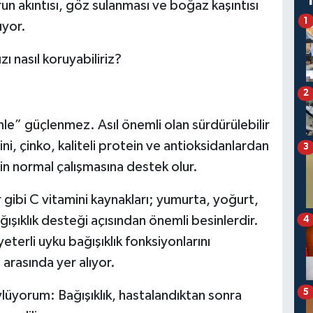
urun akıntısı, göz sulanması ve boğaz kaşıntısı
1
ıyor.
ı nasıl koruyabiliriz?
2
nle” güçlenmez. Asıl önemli olan sürdürülebilir
i, çinko, kaliteli protein ve antioksidanlardan
3
in normal çalışmasına destek olur.
 gibi C vitamini kaynakları; yumurta, yoğurt,
bağışıklık desteği açısından önemli besinlerdir.
4
eterli uyku bağışıklık fonksiyonlarını
 arasında yer alıyor.
5
üyorum: Bağışıklık, hastalandıktan sonra