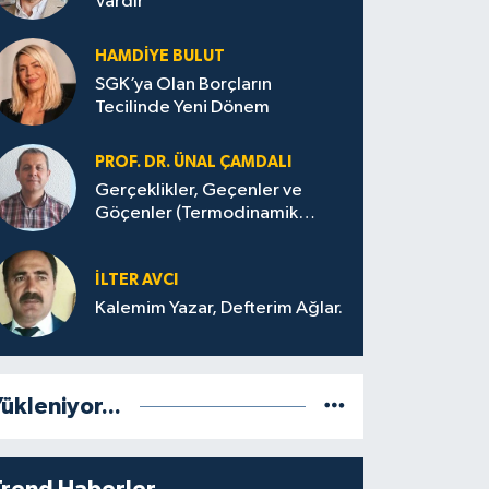
Vardır
HAMDIYE BULUT
SGK’ya Olan Borçların
Tecilinde Yeni Dönem
PROF. DR. ÜNAL ÇAMDALI
Gerçeklikler, Geçenler ve
Göçenler (Termodinamik
Bağlamda ve Felsefi Hatta
Tecrübi)
İLTER AVCI
Kalemim Yazar, Defterim Ağlar.
ükleniyor...