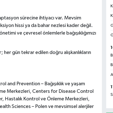
K
K
ptasyon sürecine ihtiyacı var. Mevsim
eksiyon hissi ya da bahar nezlesi kader değil.
G
önetimi ve çevresel önlemlerle bağışıklığımızı
G
1
; her gün tekrar edilen doğru alışkanlıkların
B
B
A
ol and Prevention – Bağışıklık ve yaşam
1
leme Merkezleri, Centers for Disease Control
S
ler, Hastalık Kontrol ve Önleme Merkezleri,
ealth Sciences – Polen ve mevsimsel alerjiler