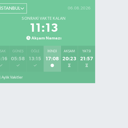
İSTANBUL
06.08.2026
SONRAKI VAKTE KALAN
11:12
Akşam Namazı
SAK
GÜNEŞ
ÖĞLE
İKINDI
AKŞAM
YATSI
:16
05:58
13:15
17:08
20:23
21:57
Aylık Vakitler