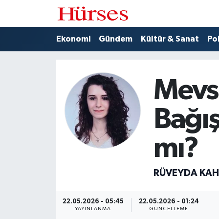
Ekonomi
Hava Durumu
Ekonomi
Gündem
Kültür & Sanat
Pol
Gündem
Trafik Durumu
Mevs
Kültür & Sanat
Süper Lig Puan Durumu ve Fikstür
Bağış
Politika
Tüm Manşetler
Spor
Son Dakika Haberleri
mı?
Turizm
Haber Arşivi
RÜVEYDA KA
22.05.2026 - 05:45
22.05.2026 - 01:24
YAYINLANMA
GÜNCELLEME