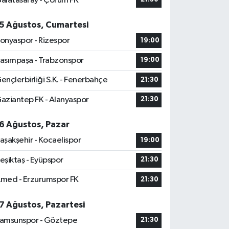
alatasaray - Çorum FK
5 Ağustos, Cumartesi
onyaspor - Rizespor
19:00
asımpaşa - Trabzonspor
19:00
ençlerbirliği S.K. - Fenerbahçe
21:30
aziantep FK - Alanyaspor
21:30
6 Ağustos, Pazar
aşakşehir - Kocaelispor
19:00
eşiktaş - Eyüpspor
21:30
med - Erzurumspor FK
21:30
7 Ağustos, Pazartesi
amsunspor - Göztepe
21:30