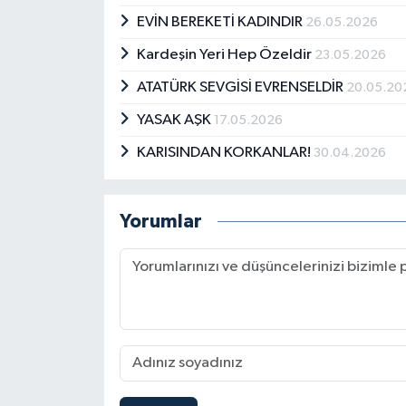
EVİN BEREKETİ KADINDIR
26.05.2026
Kardeşin Yeri Hep Özeldir
23.05.2026
ATATÜRK SEVGİSİ EVRENSELDİR
20.05.20
YASAK AŞK
17.05.2026
KARISINDAN KORKANLAR!
30.04.2026
Yorumlar