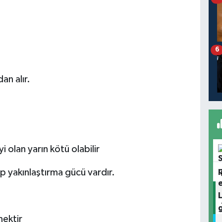
6
an alır.
i olan yarın kötü olabilir
ıp yakınlaştırma gücü vardır.
mektir