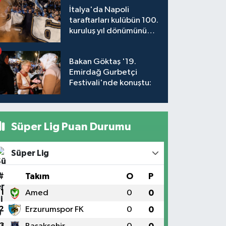
İtalya'da Napoli
taraftarları kulübün 100.
kuruluş yıl dönümünü
kutladı
Bakan Göktaş '19.
Emirdağ Gurbetçi
Festivali'nde konuştu:
Süper Lig Puan Durumu
Süper Lig
#
Takım
O
P
1
Amed
0
0
2
Erzurumspor FK
0
0
3