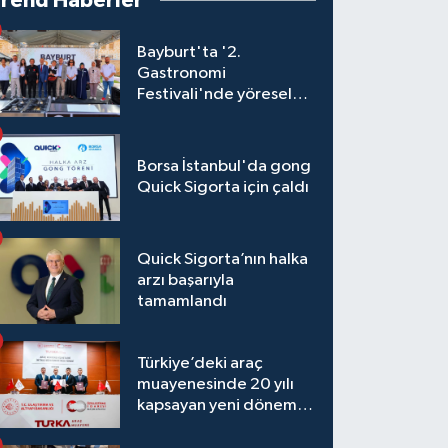
Trend Haberler
Bayburt'ta '2.
Gastronomi
Festivali'nde yöresel
lezzetler yarıştı
Borsa İstanbul'da gong
Quick Sigorta için çaldı
Quick Sigorta’nın halka
arzı başarıyla
tamamlandı
Türkiye’deki araç
muayenesinde 20 yılı
kapsayan yeni dönem
başlıyor