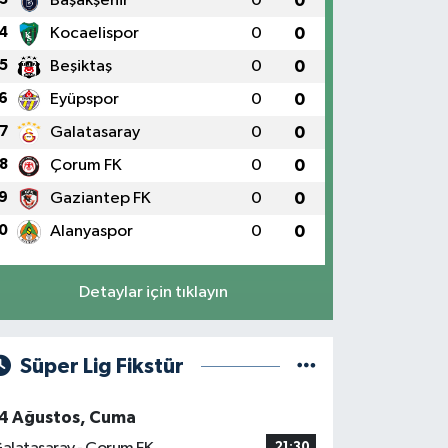
Başakşehir
0
0
4
Kocaelispor
0
0
5
Beşiktaş
0
0
6
Eyüpspor
0
0
7
Galatasaray
0
0
8
Çorum FK
0
0
9
Gaziantep FK
0
0
0
Alanyaspor
0
0
Detaylar için tıklayın
Süper Lig Fikstür
4 Ağustos, Cuma
21:30