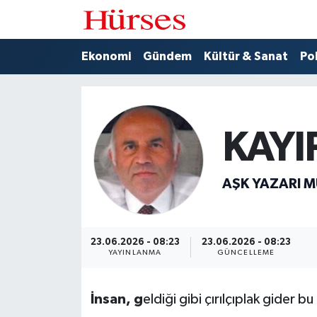
Ekonomi
Hava Durumu
Ekonomi
Gündem
Kültür & Sanat
Pol
Gündem
Trafik Durumu
Kültür & Sanat
Süper Lig Puan Durumu ve Fikstür
KAYI
Politika
Tüm Manşetler
AŞK YAZARI M
Spor
Son Dakika Haberleri
Turizm
Haber Arşivi
23.06.2026 - 08:23
23.06.2026 - 08:23
YAYINLANMA
GÜNCELLEME
İnsan, g
eldiği gibi çırılçıplak gider 