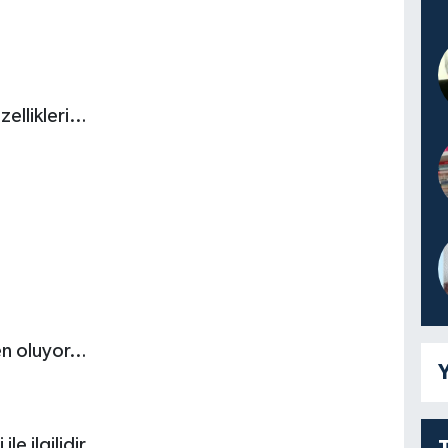
özellikleri…
en oluyor…
Y
e ilgilidir.