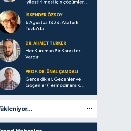
iyileştirilmesi için çözümler
üretilmeli
İSKENDER ÖZSOY
6 Ağustos 1929. Atatürk
Tuzla’da
DR. AHMET TÜRKER
Her Kurumun Bir Karakteri
Vardır
PROF. DR. ÜNAL ÇAMDALI
Gerçeklikler, Geçenler ve
Göçenler (Termodinamik
Bağlamda ve Felsefi Hatta
Tecrübi)
ükleniyor...