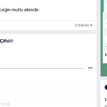
eğin mutlu ailendir.
SONRAKI
 Çifci®
1
1
6.2026