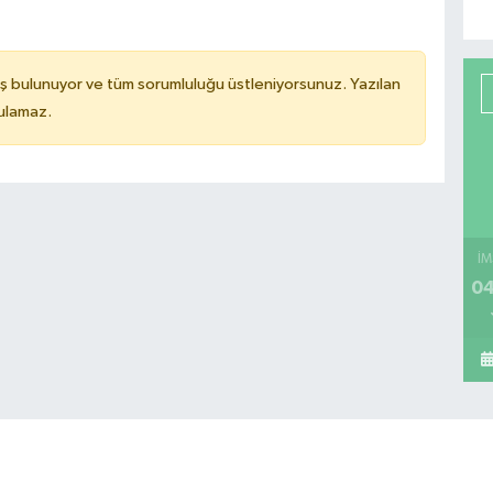
ş bulunuyor ve tüm sorumluluğu üstleniyorsunuz. Yazılan
tulamaz.
İM
04