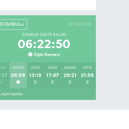
İSTANBUL
07.08.2026
SONRAKI VAKTE KALAN
06:22:49
Öğle Namazı
SAK
GÜNEŞ
ÖĞLE
İKINDI
AKŞAM
YATSI
:17
05:59
13:15
17:07
20:21
21:56
Aylık Vakitler