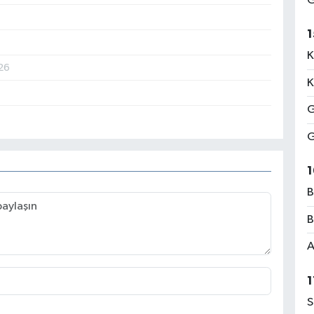
G
1
K
26
K
G
G
1
B
B
A
1
S