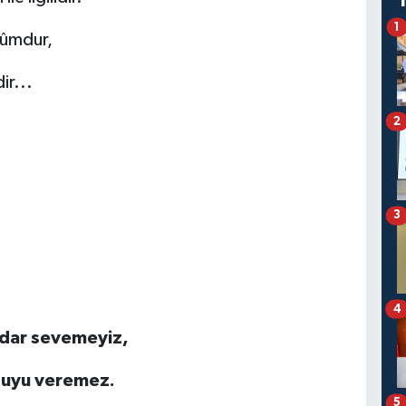
1
kûmdur,
ir...
2
3
4
kadar sevemeyiz,
yguyu veremez.
5