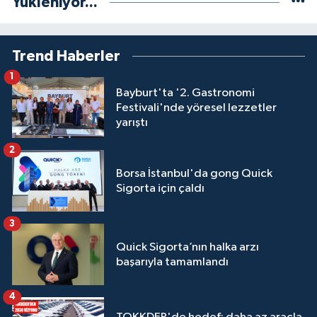
Yükleniyor...
Trend Haberler
1
Bayburt'ta '2. Gastronomi
Festivali'nde yöresel lezzetler
yarıştı
2
Borsa İstanbul'da gong Quick
Sigorta için çaldı
3
Quick Sigorta’nın halka arzı
başarıyla tamamlandı
4