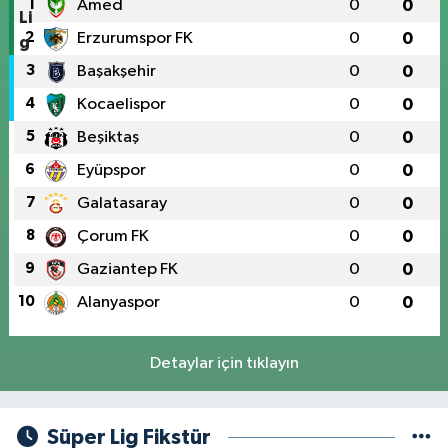
1
Amed
0
0
2
Erzurumspor FK
0
0
3
Başakşehir
0
0
4
Kocaelispor
0
0
5
Beşiktaş
0
0
6
Eyüpspor
0
0
7
Galatasaray
0
0
8
Çorum FK
0
0
9
Gaziantep FK
0
0
10
Alanyaspor
0
0
Detaylar için tıklayın
Süper Lig Fikstür