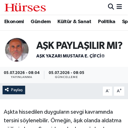
Ekonomi
Gündem
Kültür & Sanat
Politika
Sp
Ekonomi
Hava Durumu
Gündem
Trafik Durumu
AŞK PAYLAŞILIR MI?
Kültür & Sanat
Süper Lig Puan Durumu ve Fikstür
AŞK YAZARI MUSTAFA E. ÇIFCI®
Politika
Tüm Manşetler
05.07.2026 - 08:04
05.07.2026 - 08:05
YAYINLANMA
GÜNCELLEME
Spor
Son Dakika Haberleri
Paylaş
-
+
A
A
Turizm
Haber Arşivi
Aşkta hissedilen duyguların sevgi kavramında
tersini söylenebilir. Örneğin, âşık olanda aldatma