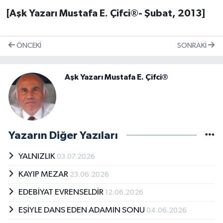
[Aşk Yazarı Mustafa E. Çifci®- Şubat, 2013]
ÖNCEKI
SONRAKI
Aşk Yazarı Mustafa E. Çifci®
Yazarın Diğer Yazıları
YALNIZLIK
03.07.2026
KAYIP MEZAR
23.06.2026
EDEBİYAT EVRENSELDİR
12.06.2026
EŞİYLE DANS EDEN ADAMIN SONU
04.06.2026