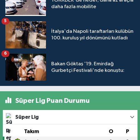
TOKKDER'de hedef; daha az araçla
daha fazla mobilite
5
İtalya'da Napoli taraftarları kulübün
100. kuruluş yıl dönümünü kutladı
6
Bakan Göktaş '19. Emirdağ
Gurbetçi Festivali'nde konuştu:
Süper Lig Puan Durumu
Süper Lig
#
Takım
O
P