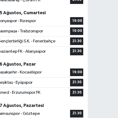
alatasaray - Çorum FK
5 Ağustos, Cumartesi
onyaspor - Rizespor
19:00
asımpaşa - Trabzonspor
19:00
ençlerbirliği S.K. - Fenerbahçe
21:30
aziantep FK - Alanyaspor
21:30
6 Ağustos, Pazar
aşakşehir - Kocaelispor
19:00
eşiktaş - Eyüpspor
21:30
med - Erzurumspor FK
21:30
7 Ağustos, Pazartesi
amsunspor - Göztepe
21:30