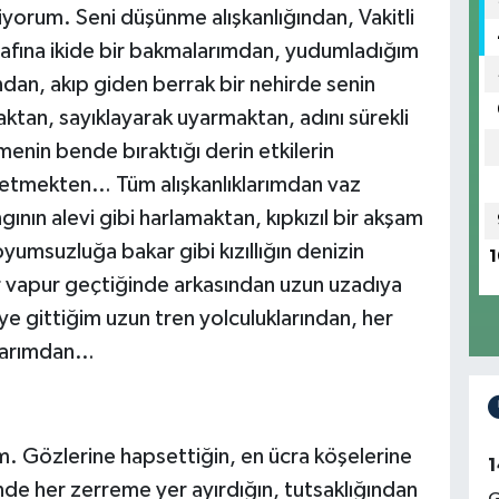
iyorum. Seni düşünme alışkanlığından, Vakitli
rafına ikide bir bakmalarımdan, yudumladığım
dan, akıp giden berrak bir nehirde senin
tan, sayıklayarak uyarmaktan, adını sürekli
enin bende bıraktığı derin etkilerin
hissetmekten… Tüm alışkanlıklarımdan vaz
ının alevi gibi harlamaktan, kıpkızıl bir akşam
yumsuzluğa bakar gibi kızıllığın denizin
1
 vapur geçtiğinde arkasından uzun uzadıya
e gittiğim uzun tren yolculuklarından, her
larımdan…
. Gözlerine hapsettiğin, en ücra köşelerine
1
inde her zerreme yer ayırdığın, tutsaklığından