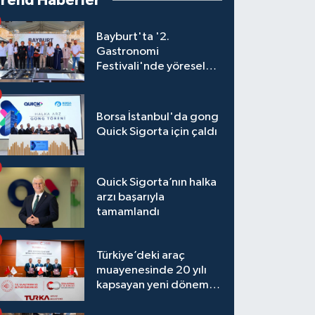
Trend Haberler
Bayburt'ta '2.
Gastronomi
Festivali'nde yöresel
lezzetler yarıştı
Borsa İstanbul'da gong
Quick Sigorta için çaldı
Quick Sigorta’nın halka
arzı başarıyla
tamamlandı
Türkiye’deki araç
muayenesinde 20 yılı
kapsayan yeni dönem
başlıyor