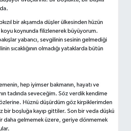
nda.
kızıl bir akşamda düşler ülkesinden hüzün
n koyu koynunda filizlenerek büyüyorum.
akışlar yabancı, sevgilinin sesinin gelmediği
inin sıcaklığının olmadığı yataklarda bütün
enin, hep iyimser bakmanın, hayatı ve
anın tadında seveceğim. Söz verdik kendime
 gözlerine. Hüznü düşürdüm göz kirpiklerimden
z bir boşluğa kayıp gittiler. Son bir veda düşkü
Bir daha gelmemek üzere, geriye dönmemek
lar.