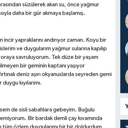
 arasından süzülerek akan su, önce yağmur
asıyla daha bir gür akmaya başlamış.
n incir yapraklarını andırıyor zaman. Koyu bir
slerim ve duygularım yağmur sularına kapılıp
n oraya savruluyorum. Tek düze bir yaşam
ilmeyen bir geminin kaptanı yaşıyor
fırtınalı deniz aşırı okyanuslarda seyreden gemi
 duygu kıyılarımı.
Y
tsem de sisli sabahlara gebeyim. Buğulu
öremiyorum. Bir bardak demli çay kıvamında
im tüm özlem duygularımı bir bir doldurdum