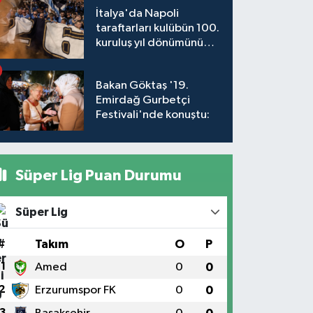
İtalya'da Napoli
taraftarları kulübün 100.
kuruluş yıl dönümünü
kutladı
Bakan Göktaş '19.
Emirdağ Gurbetçi
Festivali'nde konuştu:
Süper Lig Puan Durumu
Süper Lig
#
Takım
O
P
1
Amed
0
0
2
Erzurumspor FK
0
0
3