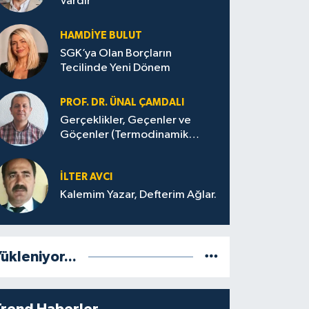
Vardır
HAMDIYE BULUT
SGK’ya Olan Borçların
Tecilinde Yeni Dönem
PROF. DR. ÜNAL ÇAMDALI
Gerçeklikler, Geçenler ve
Göçenler (Termodinamik
Bağlamda ve Felsefi Hatta
Tecrübi)
İLTER AVCI
Kalemim Yazar, Defterim Ağlar.
ükleniyor...