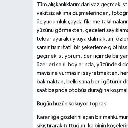
Tüm alışkanlıklarımdan vaz geçmek ist
vakitsiz aklıma düşmelerinden, fotoğ
üç yudumluk çayda fikrime takılmaların
yüzünü görmekten, geceleri sayıklamak
tekrarlayarak uykuya dalmaktan, özlem
sarsıntısını tatlı bir şekerleme gibi 
geçmek istiyorum. Seni içimde bir yang
üzerleri sahil boylarında, yüzündeki do
mavisine vurmasını seyretmekten, her
bakmaktan, belki sana beni götürür diy
saat başında otobüs durağına koşma
Bugün hüzün kokuyor toprak.
Karanlığa gözlerini açan bir mahkumum
sıkıştırarak tuttuğun, kalbinin köşeler