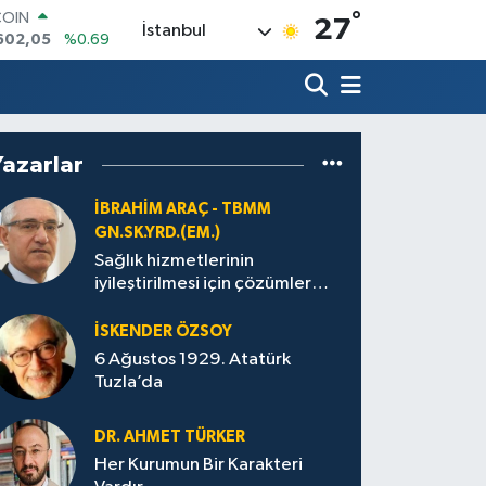
602,05
%0.69
°
27
LAR
İstanbul
6006
%0.06
RO
0250
%0.02
RLİN
2398
%0.2
M ALTIN
Yazarlar
3.94
%0.32
T100
İBRAHIM ARAÇ - TBMM
768
%48
GN.SK.YRD.(EM.)
Sağlık hizmetlerinin
iyileştirilmesi için çözümler
üretilmeli
İSKENDER ÖZSOY
6 Ağustos 1929. Atatürk
Tuzla’da
DR. AHMET TÜRKER
Her Kurumun Bir Karakteri