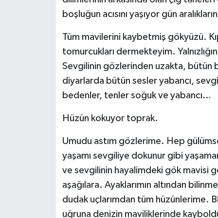
boşluğun acısını yaşıyor gün aralıkları
Tüm mavilerini kaybetmiş gökyüzü. Kıp
tomurcukları dermekteyim. Yalnızlığı
Sevgilinin gözlerinden uzakta, bütün b
diyarlarda bütün sesler yabancı, sevgil
bedenler, tenler soğuk ve yabancı…
Hüzün kokuyor toprak.
Umudu astım gözlerime. Hep gülümsem
yaşamı sevgiliye dokunur gibi yaşam
ve sevgilinin hayalimdeki gök mavisi
aşağılara. Ayaklarımın altından bilinme
dudak uçlarımdan tüm hüzünlerime. 
uğruna denizin maviliklerinde kayboldu