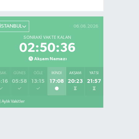
İSTANBUL
06.08.2026
SONRAKI VAKTE KALAN
02:50:35
Akşam Namazı
SAK
GÜNEŞ
ÖĞLE
İKINDI
AKŞAM
YATSI
:16
05:58
13:15
17:08
20:23
21:57
Aylık Vakitler