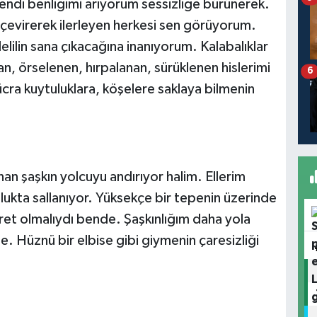
 Kendi benliğimi arıyorum sessizliğe bürünerek.
 çevirerek ilerleyen herkesi sen görüyorum.
delilin sana çıkacağına inanıyorum. Kalabalıklar
n, örselenen, hırpalanan, sürüklenen hislerimi
6
cra kuytuluklara, köşelere saklaya bilmenin
nan şaşkın yolcuyu andırıyor halim. Ellerim
şlukta sallanıyor. Yüksekçe bir tepenin üzerinde
aret olmalıydı bende. Şaşkınlığım daha yola
. Hüznü bir elbise gibi giymenin çaresizliği