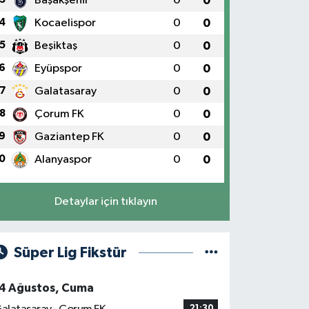
Başakşehir
0
0
4
Kocaelispor
0
0
5
Beşiktaş
0
0
6
Eyüpspor
0
0
7
Galatasaray
0
0
8
Çorum FK
0
0
9
Gaziantep FK
0
0
0
Alanyaspor
0
0
Detaylar için tıklayın
Süper Lig Fikstür
4 Ağustos, Cuma
21:30