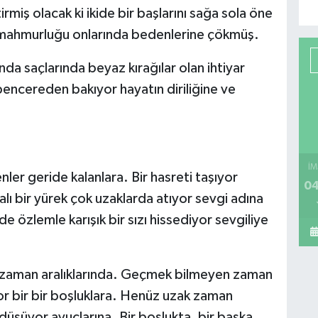
irmiş olacak ki ikide bir başlarını sağa sola öne
mahmurluğu onlarında bedenlerine çökmüş.
da saçlarında beyaz kırağılar olan ihtiyar
pencereden bakıyor hayatın diriliğine ve
İM
nler geride kalanlara. Bir hasreti taşıyor
04
alı bir yürek çok uzaklarda atıyor sevgi adına
de özlemle karışık bir sızı hissediyor sevgiliye
 zaman aralıklarında. Geçmek bilmeyen zaman
or bir bir boşluklara. Henüz uzak zaman
i düşüyor avuçlarına. Bir boşlukta, bir başka