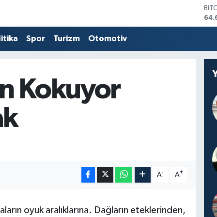
64.
DO
47,
EU
itika
Spor
Turizm
Otomotiv
55,
STE
64,
GRA
651
n Kokuyor
BİS
13.
ak
-
+
A
A
ların oyuk aralıklarına. Dağların eteklerinden,