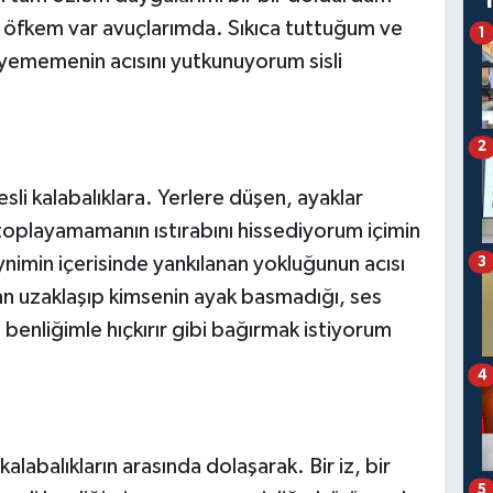
ce öfkem var avuçlarımda. Sıkıca tuttuğum ve
1
yememenin acısını yutkunuyorum sisli
2
sli kalabalıklara. Yerlere düşen, ayaklar
 toplayamamanın ıstırabını hissediyorum içimin
ynimin içerisinde yankılanan yokluğunun acısı
3
an uzaklaşıp kimsenin ayak basmadığı, ses
benliğimle hıçkırır gibi bağırmak istiyorum
4
labalıkların arasında dolaşarak. Bir iz, bir
5