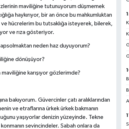
G
zlerinin maviliğine tutunuyorum düşmemek
1
k çığlığa haykırıyor, bir an önce bu mahkumluktan
K
 ve hücrelerim bu tutsaklığa isteyerek, bilerek,
or ve rıza gösteriyor.
K
G
u hapsolmaktan neden haz duyuyorum?
G
iliğine dönüşüyor?
1
 maviliğine karışıyor gözlerimde?
B
B
na bakıyorum. Güvercinler çatı aralıklarından
A
nmenin ve etraflarına ürkek ürkek bakmanın
1
luğunu yaşıyorlar denizin yüzeyinde. Tekne
S
li konmanın sevincindeler. Sabah onlara da