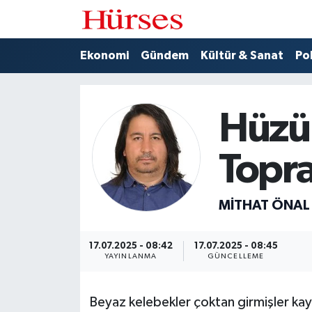
Ekonomi
Hava Durumu
Ekonomi
Gündem
Kültür & Sanat
Pol
Gündem
Trafik Durumu
Hüzü
Kültür & Sanat
Süper Lig Puan Durumu ve Fikstür
Topr
Politika
Tüm Manşetler
Spor
Son Dakika Haberleri
MITHAT ÖNAL
Turizm
Haber Arşivi
17.07.2025 - 08:42
17.07.2025 - 08:45
YAYINLANMA
GÜNCELLEME
Beyaz kelebekler çoktan girmişler kaya