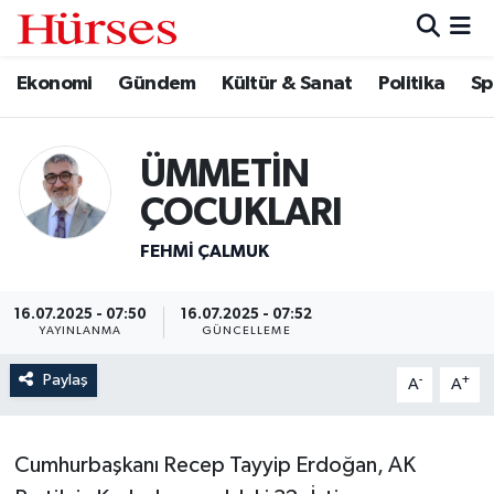
Ekonomi
Gündem
Kültür & Sanat
Politika
Sp
Ekonomi
Hava Durumu
Gündem
Trafik Durumu
ÜMMETİN
Kültür & Sanat
Süper Lig Puan Durumu ve Fikstür
ÇOCUKLARI
Politika
Tüm Manşetler
FEHMI ÇALMUK
Spor
Son Dakika Haberleri
16.07.2025 - 07:50
16.07.2025 - 07:52
YAYINLANMA
GÜNCELLEME
Turizm
Haber Arşivi
Paylaş
-
+
A
A
Cumhurbaşkanı Recep Tayyip Erdoğan, AK