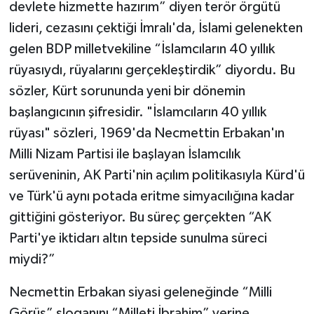
devlete hizmette hazırım” diyen terör örgütü
lideri, cezasını çektiği İmralı'da, İslami gelenekten
gelen BDP milletvekiline “İslamcıların 40 yıllık
rüyasıydı, rüyalarını gerçekleştirdik” diyordu. Bu
sözler, Kürt sorununda yeni bir dönemin
başlangıcının şifresidir. "İslamcıların 40 yıllık
rüyası" sözleri, 1969'da Necmettin Erbakan'ın
Milli Nizam Partisi ile başlayan İslamcılık
serüveninin, AK Parti'nin açılım politikasıyla Kürd'ü
ve Türk'ü aynı potada eritme simyacılığına kadar
gittiğini gösteriyor. Bu süreç gerçekten “AK
Parti'ye iktidarı altın tepside sunulma süreci
miydi?”
Necmettin Erbakan siyasi geleneğinde “Milli
Görüş” sloganını “Milleti İbrahim” yerine