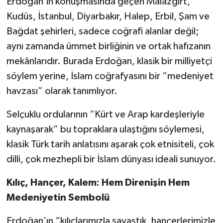
Erdoğan’ın konuşmasında geçen Malazgirt,
Kudüs, İstanbul, Diyarbakır, Halep, Erbil, Şam ve
Bağdat şehirleri, sadece coğrafi alanlar değil;
aynı zamanda ümmet birliğinin ve ortak hafızanın
mekânlarıdır. Burada Erdoğan, klasik bir milliyetçi
söylem yerine, İslam coğrafyasını bir “medeniyet
havzası” olarak tanımlıyor.
Selçuklu ordularının “Kürt ve Arap kardeşleriyle
kaynaşarak” bu topraklara ulaştığını söylemesi,
klasik Türk tarih anlatısını aşarak çok etnisiteli, çok
dilli, çok mezhepli bir İslam dünyası ideali sunuyor.
Kılıç, Hançer, Kalem: Hem Direnişin Hem
Medeniyetin Sembolü
Erdoğan’ın “kılıçlarımızla savaştık, hançerlerimizle