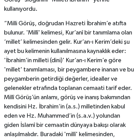
kullanıyordu.
“Milli Görüş, doğrudan Hazreti İbrahim’e atıfta
bulunur. 'Millî' kelimesi, Kur’anî bir tanımlama olan
‘millet’ kelimesinden gelir. Kur’an-ı Kerim’deki şu
ayet bu kelimenin kullanılmasına kaynaklık eder:
'İbrahim’in milleti (dini)' Kur’an-ı Kerim’e göre
'millet' tanımlaması, bir peygambere inanan ve bu
peygamberin getirdiği değerler, idealler ve
gelenekler etrafında toplanan cemaati tarif eder.
Millî Görüş’ün anlamı, görüş ve inanış bakımından
kendisini Hz. İbrahim’in (a.s.) milletinden kabul
eden ve Hz. Muhammed’in (s.a.v.) yolundan
giden İslamî bir cemaatin dünyaya bakışı olarak
anlaşılmalıdır. Buradaki 'millî' kelimesinden,