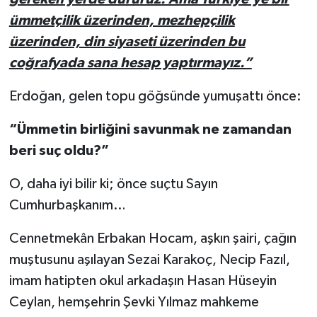
ümmetçilik üzerinden, mezhepçilik
üzerinden, din siyaseti üzerinden bu
coğrafyada sana hesap yaptırmayız.”
Erdoğan, gelen topu göğsünde yumuşattı önce:
“Ümmetin birliğini savunmak ne zamandan
beri suç oldu?”
O, daha iyi bilir ki; önce suçtu Sayın
Cumhurbaşkanım…
Cennetmekân Erbakan Hocam, aşkın şairi, çağın
muştusunu aşılayan Sezai Karakoç, Necip Fazıl,
imam hatipten okul arkadaşın Hasan Hüseyin
Ceylan, hemşehrin Şevki Yılmaz mahkeme