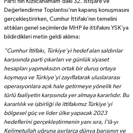
Parti'nin Kızılcahamam'daki 32. İstişare ve
Değerlendirme Toplantısı'nın kapanış konuşmasını
gerçekleştirirken, Cumhur İttifakı’nın temelini
attıkları genel seçimlerde MHP ile ittifakını YSK’ya
bildirdikleri metin geldi aklıma:
“Cumhur İttifakı, Türkiye'yi hedef alan saldırılar
karşısında parti çıkarları ve günlük siyaset
hesapları yapmaksızın ortak bir duruş ortaya
koymaya ve Türkiye'yi zayıflatarak uluslararası
operasyonlara açık hale getirmeye yönelik her
türlü faaliyetin karşısında yer almaya kararlıdır. Bu
kararlılık ve işbirliği ile ittifakımız Türkiye'yi
bölgesel güç ve lider ülke yapacak 2023
hedeflerini gerçekleştirmenin yanı sıra, İ’lâ-yı
Kelimetullah uğruna asırlarca dünya barışının ve