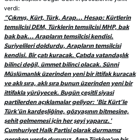
verdi:
“Çıkmış, Kürt, Türk, Arap... Hesap: Kürtlerin
temsilcisi DEM, Türklerin temsilcisi MHP, bak
bak bak... Arapların temsilcisi kendisi.
Suriyelileri doldurdu, Arapların temsilcisi
kendisi. Bir çatı kuracak. Çatıda vatandaşlık
bilinci değil, ümmet bilinci olacak. Sünni
Müslümanlık üzerinden yeni bir ittifak kuracak
ve aklı sıra, aklı sıra bunun üzerinden yeni bir
ittifakla yürüyecek. Bugün çeşitli siyasi
partilerden açıklamalar geliyor: 'Biz Kürt’le
Türk’ün kardeşliğine, gözyaşının bitmesine,
şehit gelmemesi için her şeyi yaparız.'
Cumhuriyet Halk Partisi olarak durmamız
gereken yerde dururuz. Ama Türkiye’ye bir