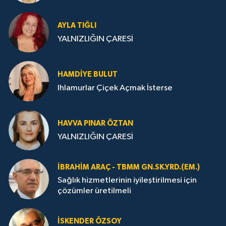
AYLA TIĞLI
YALNIZLIĞIN ÇARESİ
HAMDIYE BULUT
Ihlamurlar Çiçek Açmak İsterse
HAVVA PINAR ÖZTAN
YALNIZLIĞIN ÇARESİ
İBRAHIM ARAÇ - TBMM GN.SK.YRD.(EM.)
Sağlık hizmetlerinin iyileştirilmesi için
çözümler üretilmeli
İSKENDER ÖZSOY