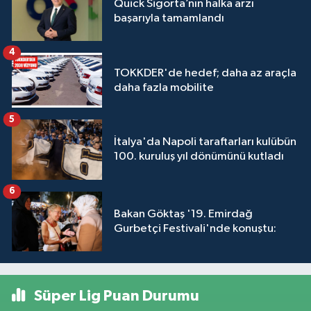
Quick Sigorta’nın halka arzı
başarıyla tamamlandı
4
TOKKDER'de hedef; daha az araçla
daha fazla mobilite
5
İtalya'da Napoli taraftarları kulübün
100. kuruluş yıl dönümünü kutladı
6
Bakan Göktaş '19. Emirdağ
Gurbetçi Festivali'nde konuştu:
Süper Lig Puan Durumu