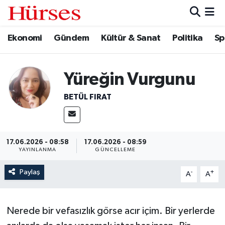
Ekonomi
Gündem
Kültür & Sanat
Politika
Sp
Ekonomi
Hava Durumu
Gündem
Trafik Durumu
Yüreğin Vurgunu
Kültür & Sanat
Süper Lig Puan Durumu ve Fikstür
BETÜL FIRAT
Politika
Tüm Manşetler
Spor
Son Dakika Haberleri
17.06.2026 - 08:58
17.06.2026 - 08:59
YAYINLANMA
GÜNCELLEME
Turizm
Haber Arşivi
Paylaş
-
+
A
A
Nerede bir vefasızlık görse acır içim. Bir yerlerde