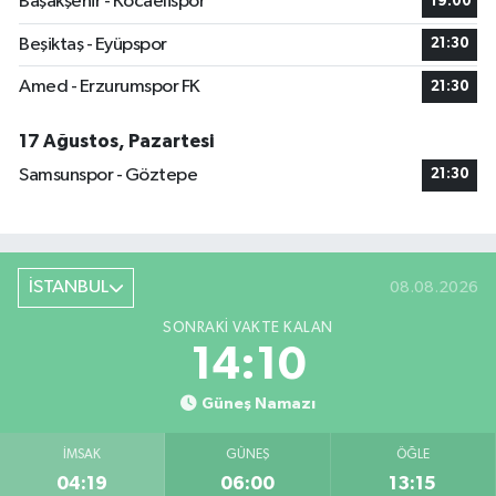
Başakşehir - Kocaelispor
19:00
Beşiktaş - Eyüpspor
21:30
Amed - Erzurumspor FK
21:30
17 Ağustos, Pazartesi
Samsunspor - Göztepe
21:30
İSTANBUL
08.08.2026
SONRAKI VAKTE KALAN
14:10
Güneş Namazı
İMSAK
GÜNEŞ
ÖĞLE
04:19
06:00
13:15