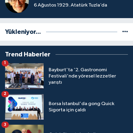
6 Ağustos 1929. Atatürk Tuzla’da
Yükleniyor...
Trend Haberler
1
Bayburt'ta '2. Gastronomi
Festivali'nde yöresel lezzetler
yarıştı
2
Borsa İstanbul'da gong Quick
Sigorta için çaldı
3