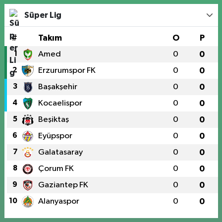
Süper Lig
#
Takım
O
P
1
Amed
0
0
2
Erzurumspor FK
0
0
3
Başakşehir
0
0
4
Kocaelispor
0
0
5
Beşiktaş
0
0
6
Eyüpspor
0
0
7
Galatasaray
0
0
8
Çorum FK
0
0
9
Gaziantep FK
0
0
10
Alanyaspor
0
0