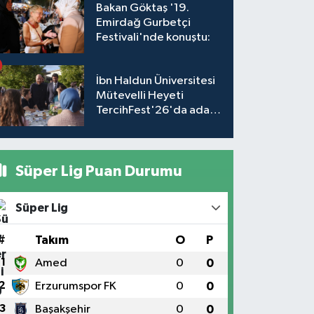
Bakan Göktaş '19.
Emirdağ Gurbetçi
Festivali'nde konuştu:
İbn Haldun Üniversitesi
Mütevelli Heyeti
TercihFest'26'da aday
öğrencilerle buluştu
Süper Lig Puan Durumu
Süper Lig
#
Takım
O
P
1
Amed
0
0
2
Erzurumspor FK
0
0
3
Başakşehir
0
0