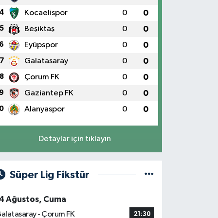
4
Kocaelispor
0
0
5
Beşiktaş
0
0
6
Eyüpspor
0
0
7
Galatasaray
0
0
8
Çorum FK
0
0
9
Gaziantep FK
0
0
0
Alanyaspor
0
0
Detaylar için tıklayın
Süper Lig Fikstür
4 Ağustos, Cuma
alatasaray - Çorum FK
21:30