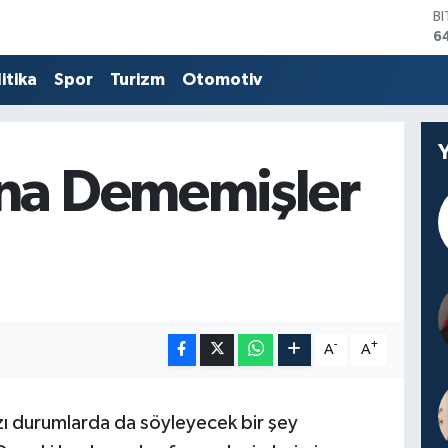
B
6
D
4
itika
Spor
Turizm
Otomotiv
E
5
S
6
na Dememişler
G
6
B
1
-
+
A
A
zı durumlarda da söyleyecek bir şey