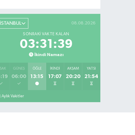
İSTANBUL
08.08.2026
SONRAKI VAKTE KALAN
03:31:38
İkindi Namazı
SAK
GÜNEŞ
ÖĞLE
İKINDI
AKŞAM
YATSI
:19
06:00
13:15
17:07
20:20
21:54
Aylık Vakitler