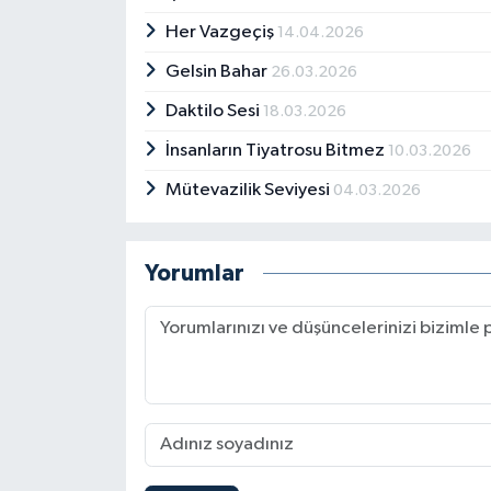
Her Vazgeçiş
14.04.2026
Gelsin Bahar
26.03.2026
Daktilo Sesi
18.03.2026
İnsanların Tiyatrosu Bitmez
10.03.2026
Mütevazilik Seviyesi
04.03.2026
Yorumlar