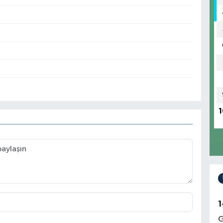
1
1
G