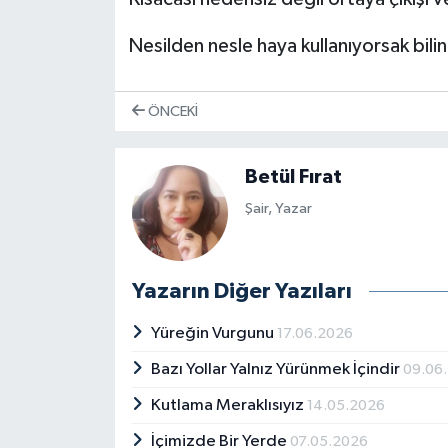
Nesilden nesle haya kullanıyorsak bili
ÖNCEKI
Betül Fırat
Şair, Yazar
Yazarın Diğer Yazıları
Yüreğin Vurgunu
17.06.2026
Bazı Yollar Yalnız Yürünmek İçindir
09.06
Kutlama Meraklısıyız
14.05.2026
İçimizde Bir Yerde
07.05.2026