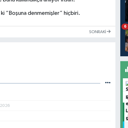
n ki “Boşuna denmemişler” hiçbiri.
6
SONRAKI
.2026