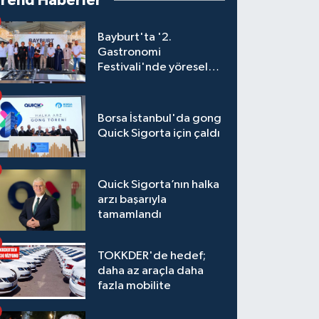
Trend Haberler
Bayburt'ta '2.
Gastronomi
Festivali'nde yöresel
lezzetler yarıştı
Borsa İstanbul'da gong
Quick Sigorta için çaldı
Quick Sigorta’nın halka
arzı başarıyla
tamamlandı
TOKKDER'de hedef;
daha az araçla daha
fazla mobilite