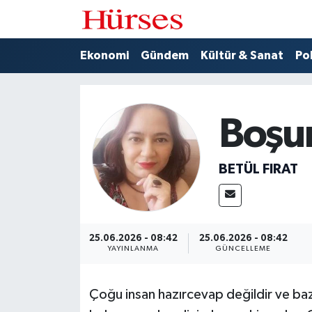
Ekonomi
Hava Durumu
Ekonomi
Gündem
Kültür & Sanat
Pol
Gündem
Trafik Durumu
Boşu
Kültür & Sanat
Süper Lig Puan Durumu ve Fikstür
Politika
Tüm Manşetler
BETÜL FIRAT
Spor
Son Dakika Haberleri
Turizm
Haber Arşivi
25.06.2026 - 08:42
25.06.2026 - 08:42
YAYINLANMA
GÜNCELLEME
Çoğu insan hazırcevap değildir ve ba