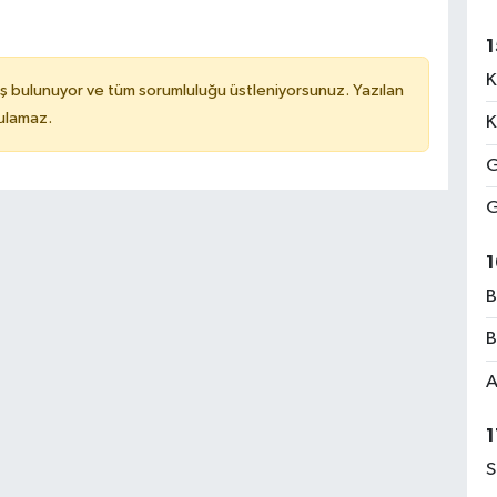
1
K
ş bulunuyor ve tüm sorumluluğu üstleniyorsunuz. Yazılan
tulamaz.
K
G
G
1
B
B
A
1
S