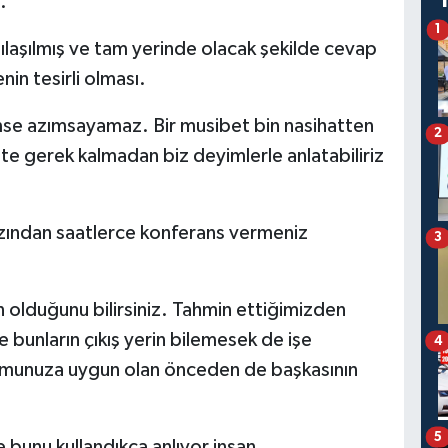
.
1
laşılmış ve tam yerinde olacak şekilde cevap
nin tesirli olması.
kimse azımsayamaz. Bir musibet bin nasihatten
2
te gerek kalmadan biz deyimlerle anlatabiliriz
 azından saatlerce konferans vermeniz
3
 olduğunu bilirsiniz. Tahmin ettiğimizden
 bunların çıkış yerin bilemesek de işe
4
urumunuza uygun olan önceden de başkasının
5
e bunu kullandıkça anlıyor insan.