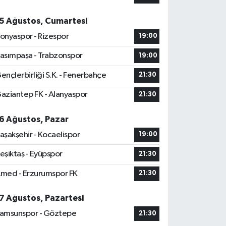
5 Ağustos, Cumartesi
onyaspor - Rizespor
19:00
asımpaşa - Trabzonspor
19:00
ençlerbirliği S.K. - Fenerbahçe
21:30
aziantep FK - Alanyaspor
21:30
6 Ağustos, Pazar
aşakşehir - Kocaelispor
19:00
eşiktaş - Eyüpspor
21:30
med - Erzurumspor FK
21:30
7 Ağustos, Pazartesi
amsunspor - Göztepe
21:30