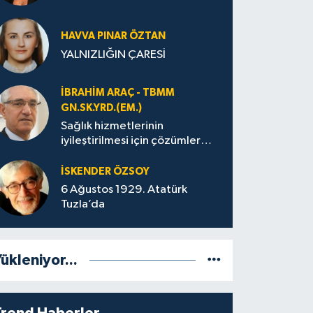
HAVVA PINAR ÖZTAN
YALNIZLIĞIN ÇARESİ
İBRAHIM ARAÇ - TBMM
GN.SK.YRD.(EM.)
Sağlık hizmetlerinin
iyileştirilmesi için çözümler
üretilmeli
İSKENDER ÖZSOY
6 Ağustos 1929. Atatürk
Tuzla’da
ükleniyor...