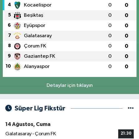
4
Kocaelispor
0
0
5
Beşiktaş
0
0
6
Eyüpspor
0
0
7
Galatasaray
0
0
8
Çorum FK
0
0
9
Gaziantep FK
0
0
10
Alanyaspor
0
0
Detaylar için tıklayın
Süper Lig Fikstür
14 Ağustos, Cuma
Galatasaray - Çorum FK
21:30