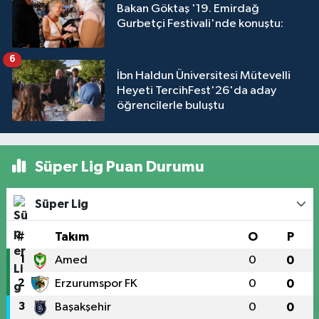
Bakan Göktaş '19. Emirdağ
Gurbetçi Festivali'nde konuştu:
6
İbn Haldun Üniversitesi Mütevelli
Heyeti TercihFest'26'da aday
öğrencilerle buluştu
Süper Lig Puan Durumu
Süper Lig
#
Takım
O
P
1
Amed
0
0
2
Erzurumspor FK
0
0
3
Başakşehir
0
0