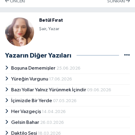
ÖNCEKI
SONRAKI
Betül Fırat
Şair, Yazar
Yazarın Diğer Yazıları
Boşuna Dememişler
25.06.2026
Yüreğin Vurgunu
17.06.2026
Bazı Yollar Yalnız Yürünmek İçindir
09.06.2026
İçimizde Bir Yerde
07.05.2026
Her Vazgeçiş
14.04.2026
Gelsin Bahar
26.03.2026
Daktilo Sesi
18.03.2026