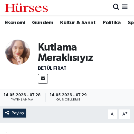
Ekonomi
Gündem
Kültür & Sanat
Politika
Sp
Ekonomi
Hava Durumu
Gündem
Trafik Durumu
Kutlama
Kültür & Sanat
Süper Lig Puan Durumu ve Fikstür
Meraklısıyız
Politika
Tüm Manşetler
BETÜL FIRAT
Spor
Son Dakika Haberleri
14.05.2026 - 07:28
14.05.2026 - 07:29
Turizm
Haber Arşivi
YAYINLANMA
GÜNCELLEME
Paylaş
-
+
A
A