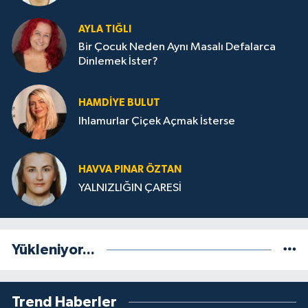
AYLA TIĞLI
Bir Çocuk Neden Aynı Masalı Defalarca
Dinlemek İster?
HAMDIYE BULUT
Ihlamurlar Çiçek Açmak İsterse
HAVVA PINAR ÖZTAN
YALNIZLIĞIN ÇARESİ
Yükleniyor...
Trend Haberler