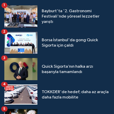
1
Bayburt'ta '2. Gastronomi
Festivali'nde yöresel lezzetler
yarıştı
2
Borsa İstanbul'da gong Quick
Sigorta için çaldı
3
Quick Sigorta’nın halka arzı
başarıyla tamamlandı
4
TOKKDER'de hedef; daha az araçla
daha fazla mobilite
5