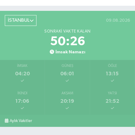
İSTANBUL
09.08.2026
SONRAKI VAKTE KALAN
50:25
İmsak Namazı
İMSAK
GÜNEŞ
ÖĞLE
04:20
06:01
13:15
İKINDI
AKŞAM
YATSI
17:06
20:19
21:52
Aylık Vakitler