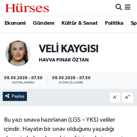
Ekonomi
Gündem
Kültür & Sanat
Politika
Sp
Ekonomi
Hava Durumu
Gündem
Trafik Durumu
VELİ KAYGISI
Kültür & Sanat
Süper Lig Puan Durumu ve Fikstür
HAVVA PINAR ÖZTAN
Politika
Tüm Manşetler
09.05.2026 - 07:50
09.05.2026 - 07:50
YAYINLANMA
GÜNCELLEME
Spor
Son Dakika Haberleri
Paylaş
-
+
A
A
Turizm
Haber Arşivi
Bu yazı sınava hazırlanan (LGS – YKS) veliler
içindir. Hayatın bir sınav olduğunu yaşadığı