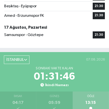
Beşiktaş - Eyüpspor
21:30
Amed - Erzurumspor FK
21:30
17 Ağustos, Pazartesi
Samsunspor - Göztepe
21:30
İSTANBUL
07.08.2026
SONRAKI VAKTE KALAN
01:31:46
İkindi Namazı
İMSAK
GÜNEŞ
ÖĞLE
04:17
05:59
13:15