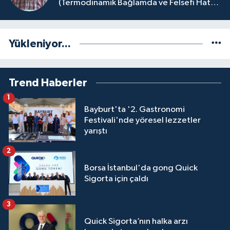
(Termodinamik Bağlamda ve Felsefi Hatta
Tecrübi)
Yükleniyor...
Trend Haberler
1
Bayburt'ta '2. Gastronomi
Festivali'nde yöresel lezzetler
yarıştı
2
Borsa İstanbul'da gong Quick
Sigorta için çaldı
3
Quick Sigorta’nın halka arzı