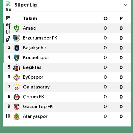
Süper Lig
#
Takım
O
P
1
Amed
0
0
2
Erzurumspor FK
0
0
3
Başakşehir
0
0
4
Kocaelispor
0
0
5
Beşiktaş
0
0
6
Eyüpspor
0
0
7
Galatasaray
0
0
8
Çorum FK
0
0
9
Gaziantep FK
0
0
10
Alanyaspor
0
0