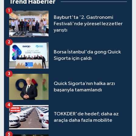
Trend Haberler
1
Bayburt'ta '2. Gastronomi
Festivali'nde yöresel lezzetler
yarıştı
2
Borsa İstanbul'da gong Quick
Sigorta için çaldı
3
Quick Sigorta’nın halka arzı
başarıyla tamamlandı
4
TOKKDER'de hedef; daha az
araçla daha fazla mobilite
5