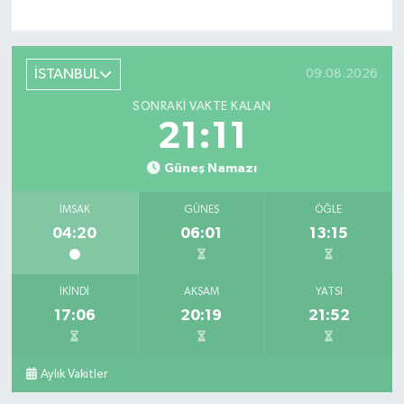
İSTANBUL
09.08.2026
SONRAKI VAKTE KALAN
21:10
Güneş Namazı
İMSAK
GÜNEŞ
ÖĞLE
04:20
06:01
13:15
İKINDI
AKŞAM
YATSI
17:06
20:19
21:52
Aylık Vakitler