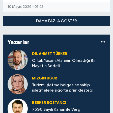
10 Mayıs 2026 - 01:23
DAHA FAZLA GÖSTER
Yazarlar
DR. AHMET TÜRKER
Ortak Yaşam Alanının Olmadığı Bir
Hayatın Bedeli
MIZGIN UĞUR
Turizm işletme belgesine sahip
işletmelere sigorta prim desteği
BERKER BOSTANCI
7590 Sayılı Kanun ile Vergi