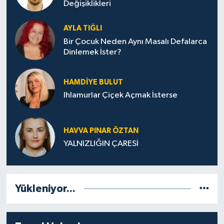
Değişiklikleri
AYLA TIĞLI
Bir Çocuk Neden Aynı Masalı Defalarca
Dinlemek İster?
HAMDIYE BULUT
Ihlamurlar Çiçek Açmak İsterse
HAVVA PINAR ÖZTAN
YALNIZLIĞIN ÇARESİ
Yükleniyor...