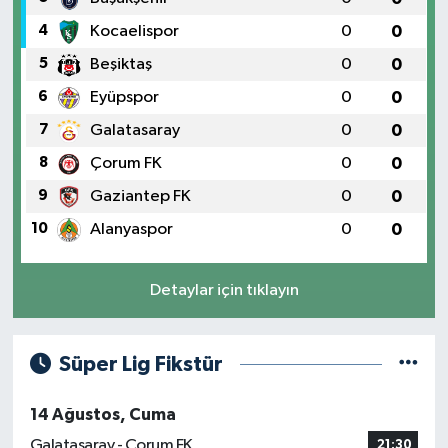
4
Kocaelispor
0
0
5
Beşiktaş
0
0
6
Eyüpspor
0
0
7
Galatasaray
0
0
8
Çorum FK
0
0
9
Gaziantep FK
0
0
10
Alanyaspor
0
0
Detaylar için tıklayın
Süper Lig Fikstür
14 Ağustos, Cuma
Galatasaray - Çorum FK
21:30