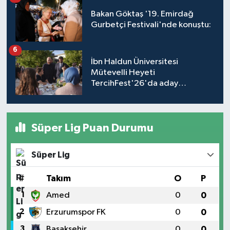
Bakan Göktaş '19. Emirdağ
Gurbetçi Festivali'nde konuştu:
6
İbn Haldun Üniversitesi
Mütevelli Heyeti
TercihFest'26'da aday
öğrencilerle buluştu
Süper Lig Puan Durumu
Süper Lig
#
Takım
O
P
1
Amed
0
0
2
Erzurumspor FK
0
0
3
Başakşehir
0
0