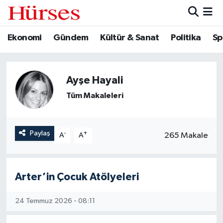
Ekonomi
Gündem
Kültür & Sanat
Politika
Sp
Ekonomi
Hava Durumu
Gündem
Trafik Durumu
Ayşe Hayali
Kültür & Sanat
Süper Lig Puan Durumu ve Fikstür
Tüm Makaleleri
Politika
Tüm Manşetler
Paylaş
-
+
265 Makale
A
A
Spor
Son Dakika Haberleri
Turizm
Haber Arşivi
Arter’in Çocuk Atölyeleri
24 Temmuz 2026 - 08:11