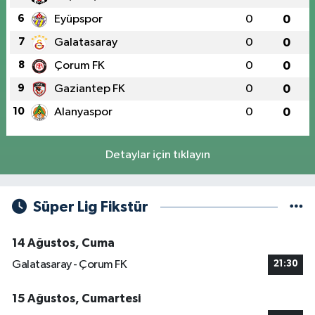
6
Eyüpspor
0
0
7
Galatasaray
0
0
8
Çorum FK
0
0
9
Gaziantep FK
0
0
10
Alanyaspor
0
0
Detaylar için tıklayın
Süper Lig Fikstür
14 Ağustos, Cuma
Galatasaray - Çorum FK
21:30
15 Ağustos, Cumartesi