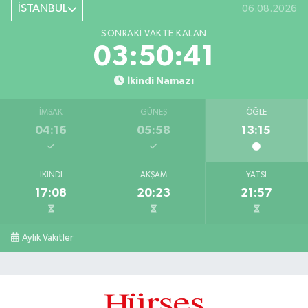
İSTANBUL
06.08.2026
SONRAKI VAKTE KALAN
03:50:41
İkindi Namazı
İMSAK
GÜNEŞ
ÖĞLE
04:16
05:58
13:15
İKINDI
AKŞAM
YATSI
17:08
20:23
21:57
Aylık Vakitler