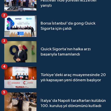
Festivali'nde yöresel lezzetler
yarıştı
2
Borsa İstanbul'da gong Quick
Sigorta için çaldı
3
Quick Sigorta’nın halka arzı
başarıyla tamamlandı
4
Türkiye’deki araç muayenesinde 20
yılı kapsayan yeni dönem başlıyor
5
İtalya'da Napoli taraftarları kulübün
100. kuruluş yıl dönümünü kutladı