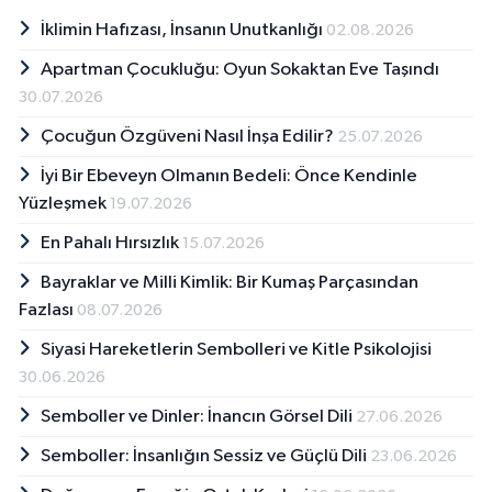
İklimin Hafızası, İnsanın Unutkanlığı
02.08.2026
Apartman Çocukluğu: Oyun Sokaktan Eve Taşındı
30.07.2026
Çocuğun Özgüveni Nasıl İnşa Edilir?
25.07.2026
İyi Bir Ebeveyn Olmanın Bedeli: Önce Kendinle
Yüzleşmek
19.07.2026
En Pahalı Hırsızlık
15.07.2026
Bayraklar ve Milli Kimlik: Bir Kumaş Parçasından
Fazlası
08.07.2026
Siyasi Hareketlerin Sembolleri ve Kitle Psikolojisi
30.06.2026
Semboller ve Dinler: İnancın Görsel Dili
27.06.2026
Semboller: İnsanlığın Sessiz ve Güçlü Dili
23.06.2026