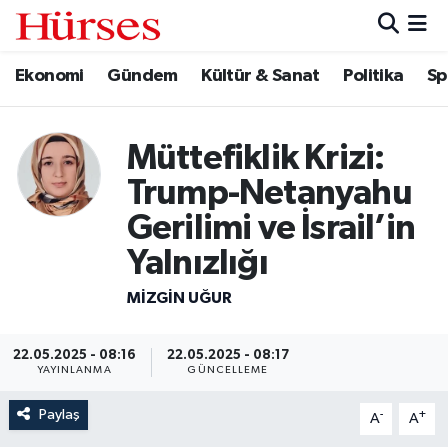
Ekonomi
Gündem
Kültür & Sanat
Politika
Sp
Ekonomi
Hava Durumu
Gündem
Trafik Durumu
Müttefiklik Krizi:
Kültür & Sanat
Süper Lig Puan Durumu ve Fikstür
Trump-Netanyahu
Gerilimi ve İsrail’in
Politika
Tüm Manşetler
Yalnızlığı
Spor
Son Dakika Haberleri
MIZGIN UĞUR
Turizm
Haber Arşivi
22.05.2025 - 08:16
22.05.2025 - 08:17
YAYINLANMA
GÜNCELLEME
Paylaş
-
+
A
A