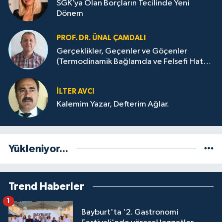
SGK’ya Olan Borçların Tecilinde Yeni
Dönem
PROF. DR. ÜNAL ÇAMDALI
Gerçeklikler, Geçenler ve Göçenler
(Termodinamik Bağlamda ve Felsefi Hatta
Tecrübi)
İLTER AVCI
Kalemim Yazar, Defterim Ağlar.
Yükleniyor...
Trend Haberler
1
Bayburt'ta '2. Gastronomi