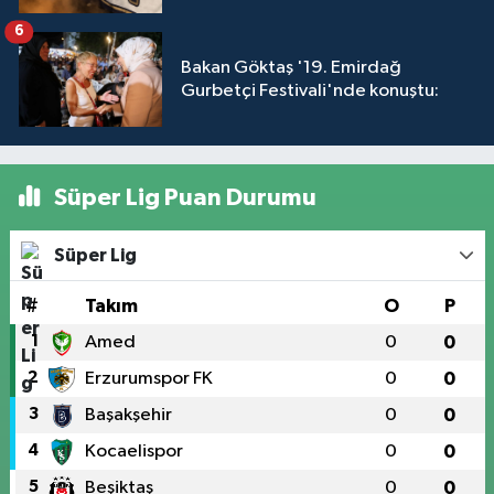
6
Bakan Göktaş '19. Emirdağ
Gurbetçi Festivali'nde konuştu:
Süper Lig Puan Durumu
Süper Lig
#
Takım
O
P
1
Amed
0
0
2
Erzurumspor FK
0
0
3
Başakşehir
0
0
4
Kocaelispor
0
0
5
Beşiktaş
0
0