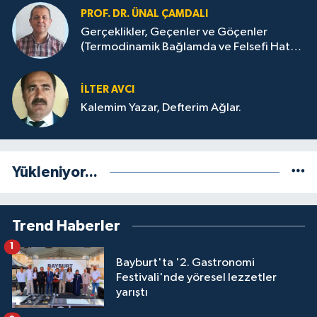
PROF. DR. ÜNAL ÇAMDALI
Gerçeklikler, Geçenler ve Göçenler
(Termodinamik Bağlamda ve Felsefi Hatta
Tecrübi)
İLTER AVCI
Kalemim Yazar, Defterim Ağlar.
Yükleniyor...
Trend Haberler
1
Bayburt'ta '2. Gastronomi
Festivali'nde yöresel lezzetler
yarıştı