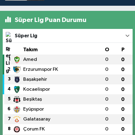
Süper Lig Puan Durumu
Süper Lig
#
Takım
O
P
1
Amed
0
0
2
Erzurumspor FK
0
0
3
Başakşehir
0
0
4
Kocaelispor
0
0
5
Beşiktaş
0
0
6
Eyüpspor
0
0
7
Galatasaray
0
0
8
Çorum FK
0
0