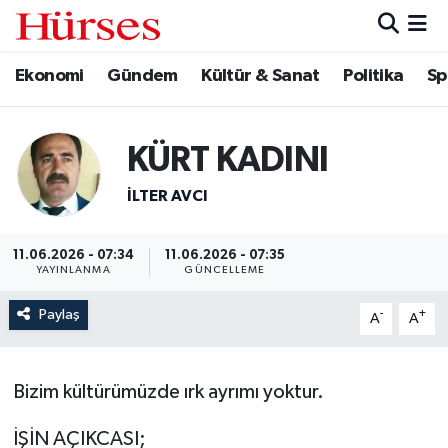
Ekonomi
Gündem
Kültür & Sanat
Politika
Sp
Ekonomi
Hava Durumu
Gündem
Trafik Durumu
KÜRT KADINI
Kültür & Sanat
Süper Lig Puan Durumu ve Fikstür
İLTER AVCI
Politika
Tüm Manşetler
11.06.2026 - 07:34
11.06.2026 - 07:35
YAYINLANMA
GÜNCELLEME
Spor
Son Dakika Haberleri
Paylaş
-
+
A
A
Turizm
Haber Arşivi
Bizim kültürümüzde ırk ayrımı yoktur.
İŞİN AÇIKCASI;