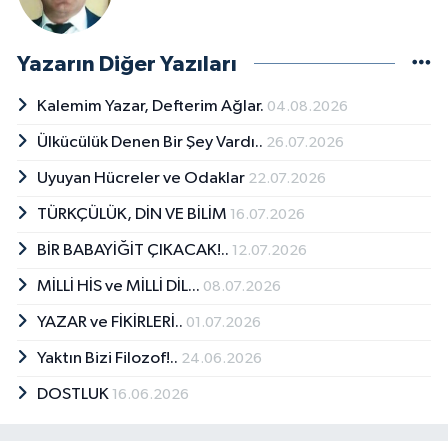
Yazarın Diğer Yazıları
Kalemim Yazar, Defterim Ağlar.
04.08.2026
Ülkücülük Denen Bir Şey Vardı..
26.07.2026
Uyuyan Hücreler ve Odaklar
22.07.2026
TÜRKÇÜLÜK, DİN VE BİLİM
16.07.2026
BİR BABAYİĞİT ÇIKACAK!..
12.07.2026
MİLLİ HİS ve MİLLİ DİL...
08.07.2026
YAZAR ve FİKİRLERİ..
01.07.2026
Yaktın Bizi Filozof!..
24.06.2026
DOSTLUK
16.06.2026