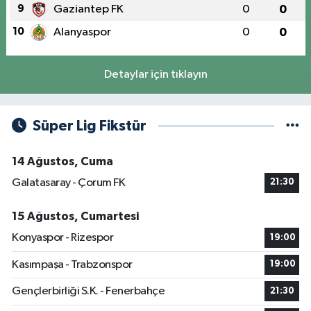
9
Gaziantep FK
0
0
10
Alanyaspor
0
0
Detaylar için tıklayın
Süper Lig Fikstür
14 Ağustos, Cuma
Galatasaray - Çorum FK
21:30
15 Ağustos, Cumartesi
Konyaspor - Rizespor
19:00
Kasımpaşa - Trabzonspor
19:00
Gençlerbirliği S.K. - Fenerbahçe
21:30