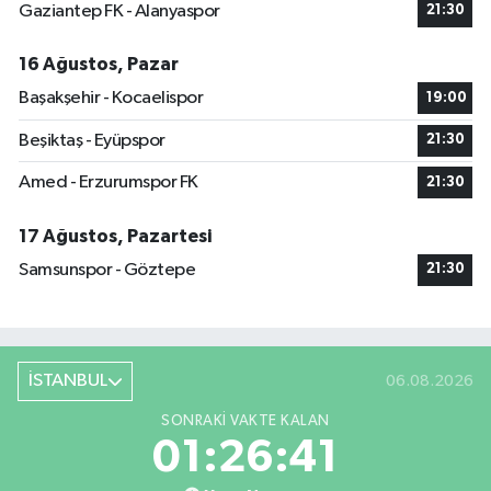
Gaziantep FK - Alanyaspor
21:30
16 Ağustos, Pazar
Başakşehir - Kocaelispor
19:00
Beşiktaş - Eyüpspor
21:30
Amed - Erzurumspor FK
21:30
17 Ağustos, Pazartesi
Samsunspor - Göztepe
21:30
İSTANBUL
06.08.2026
SONRAKI VAKTE KALAN
01:26:41