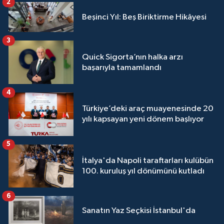
2
Beşinci Yıl: Beş Biriktirme Hikâyesi
3
Quick Sigorta’nın halka arzı
başarıyla tamamlandı
4
Türkiye’deki araç muayenesinde 20
yılı kapsayan yeni dönem başlıyor
5
İtalya'da Napoli taraftarları kulübün
100. kuruluş yıl dönümünü kutladı
6
Sanatın Yaz Seçkisi İstanbul'da