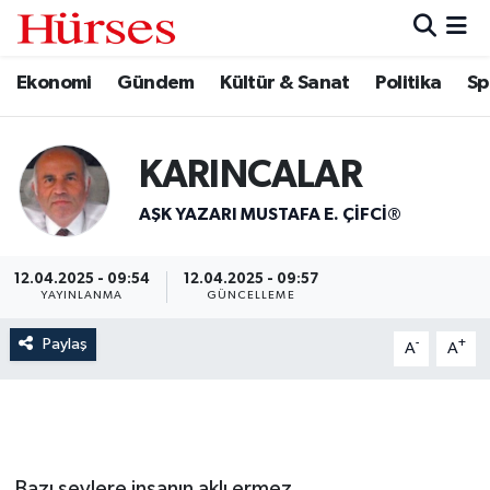
Ekonomi
Gündem
Kültür & Sanat
Politika
Sp
Ekonomi
Hava Durumu
Gündem
Trafik Durumu
KARINCALAR
Kültür & Sanat
Süper Lig Puan Durumu ve Fikstür
AŞK YAZARI MUSTAFA E. ÇIFCI®
Politika
Tüm Manşetler
12.04.2025 - 09:54
12.04.2025 - 09:57
YAYINLANMA
GÜNCELLEME
Spor
Son Dakika Haberleri
Paylaş
-
+
A
A
Turizm
Haber Arşivi
Bazı şeylere insanın aklı ermez.