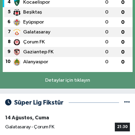
4
Kocaelispor
0
0
5
Beşiktaş
0
0
6
Eyüpspor
0
0
7
Galatasaray
0
0
8
Çorum FK
0
0
9
Gaziantep FK
0
0
10
Alanyaspor
0
0
Detaylar için tıklayın
Süper Lig Fikstür
14 Ağustos, Cuma
Galatasaray - Çorum FK
21:30