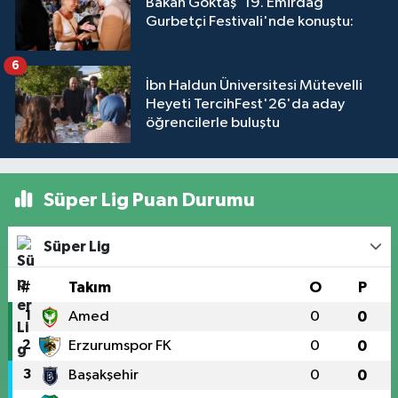
Bakan Göktaş '19. Emirdağ
Gurbetçi Festivali'nde konuştu:
6
İbn Haldun Üniversitesi Mütevelli
Heyeti TercihFest'26'da aday
öğrencilerle buluştu
Süper Lig Puan Durumu
Süper Lig
#
Takım
O
P
1
Amed
0
0
2
Erzurumspor FK
0
0
3
Başakşehir
0
0