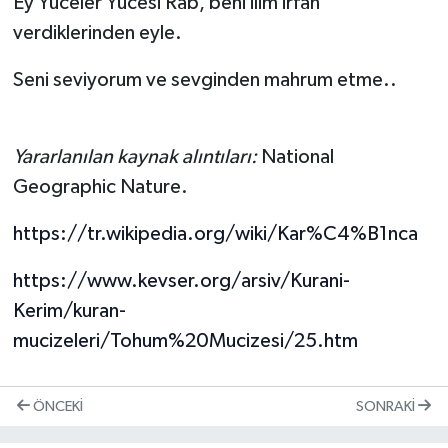
Ey Yüceler Yücesi Rab, beni ilim irfan
verdiklerinden eyle.
Seni seviyorum ve sevginden mahrum etme..
Yararlanılan kaynak alıntıları:
National
Geographic Nature.
https://tr.wikipedia.org/wiki/Kar%C4%B1nca
https://www.kevser.org/arsiv/Kurani-
Kerim/kuran-
mucizeleri/Tohum%20Mucizesi/25.htm
ÖNCEKI
SONRAKI