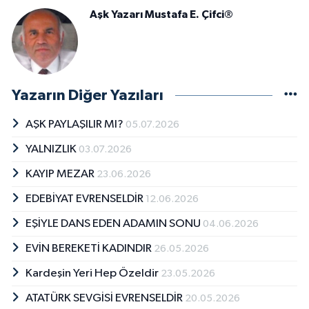
Aşk Yazarı Mustafa E. Çifci®
Yazarın Diğer Yazıları
AŞK PAYLAŞILIR MI?
05.07.2026
YALNIZLIK
03.07.2026
KAYIP MEZAR
23.06.2026
EDEBİYAT EVRENSELDİR
12.06.2026
EŞİYLE DANS EDEN ADAMIN SONU
04.06.2026
EVİN BEREKETİ KADINDIR
26.05.2026
Kardeşin Yeri Hep Özeldir
23.05.2026
ATATÜRK SEVGİSİ EVRENSELDİR
20.05.2026