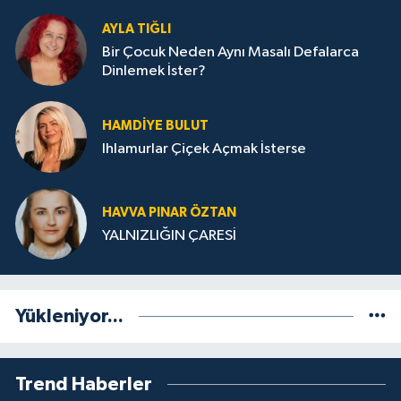
AYLA TIĞLI
Bir Çocuk Neden Aynı Masalı Defalarca
Dinlemek İster?
HAMDIYE BULUT
Ihlamurlar Çiçek Açmak İsterse
HAVVA PINAR ÖZTAN
YALNIZLIĞIN ÇARESİ
Yükleniyor...
Trend Haberler