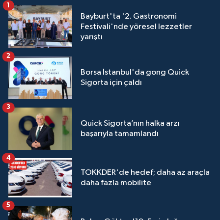
1
Bayburt'ta '2. Gastronomi
Festivali'nde yöresel lezzetler
yarıştı
2
Borsa İstanbul'da gong Quick
Sigorta için çaldı
3
Quick Sigorta’nın halka arzı
başarıyla tamamlandı
4
TOKKDER'de hedef; daha az araçla
daha fazla mobilite
5