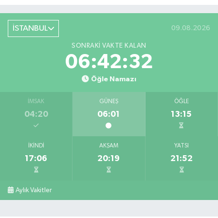
İSTANBUL
09.08.2026
SONRAKI VAKTE KALAN
06:42:32
Öğle Namazı
İMSAK
GÜNEŞ
ÖĞLE
04:20
06:01
13:15
İKINDI
AKŞAM
YATSI
17:06
20:19
21:52
Aylık Vakitler