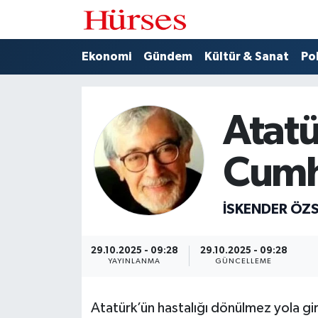
Ekonomi
Hava Durumu
Ekonomi
Gündem
Kültür & Sanat
Pol
Gündem
Trafik Durumu
Atatü
Kültür & Sanat
Süper Lig Puan Durumu ve Fikstür
Cumh
Politika
Tüm Manşetler
Spor
Son Dakika Haberleri
İSKENDER ÖZ
Turizm
Haber Arşivi
29.10.2025 - 09:28
29.10.2025 - 09:28
YAYINLANMA
GÜNCELLEME
Atatürk’ün hastalığı dönülmez yola gir