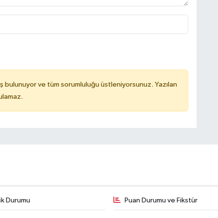
ş bulunuyor ve tüm sorumluluğu üstleniyorsunuz. Yazılan
tulamaz.
fik Durumu
Puan Durumu ve Fikstür