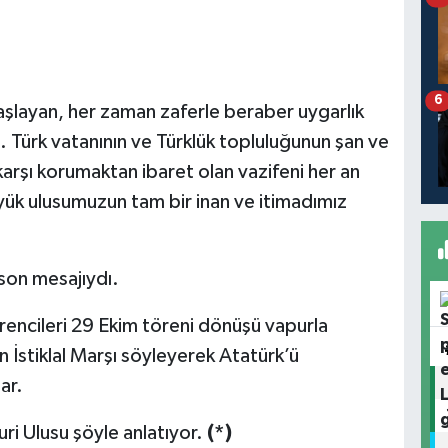
6
e başlayan, her zaman zaferle beraber uygarlık
u. Türk vatanının ve Türklük topluluğunun şan ve
e karşı korumaktan ibaret olan vazifeni her an
k ulusumuzun tam bir inan ve itimadımız
son mesajıydı.
rencileri 29 Ekim töreni dönüşü vapurla
stiklal Marşı söyleyerek Atatürk’ü
ar.
ri Ulusu şöyle anlatıyor.
(*)