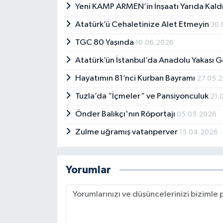
Yeni KAMP ARMEN’in İnşaatı Yarıda Kald
Atatürk’ü Cehaletinize Alet Etmeyin
30.
TGC 80 Yaşında
10.06.2026
Atatürk’ün İstanbul’da Anadolu Yakası G
Hayatımın 81’nci Kurban Bayramı
27.05.
Tuzla’da “İçmeler” ve Pansiyonculuk
21.
Önder Balıkçı'nın Röportajı
05.05.2026
Zulme uğramış vatanperver
15.04.2026
Yorumlar