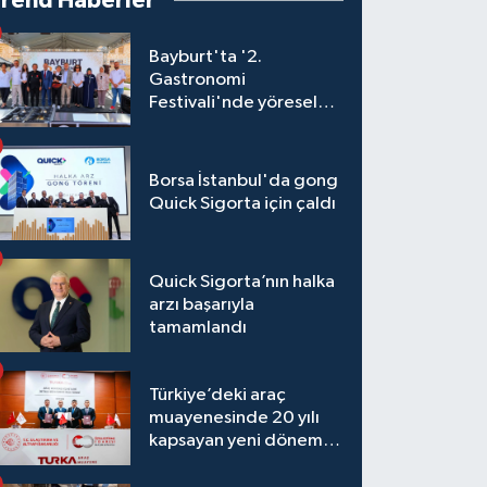
Trend Haberler
Bayburt'ta '2.
Gastronomi
Festivali'nde yöresel
lezzetler yarıştı
Borsa İstanbul'da gong
Quick Sigorta için çaldı
Quick Sigorta’nın halka
arzı başarıyla
tamamlandı
Türkiye’deki araç
muayenesinde 20 yılı
kapsayan yeni dönem
başlıyor