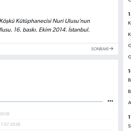
G
1
 Köşkü Kütüphanecisi Nuri Ulusu’nun
K
lusu. 16. baskı. Ekim 2014. İstanbul.
K
G
SONRAKI
G
1
B
B
A
.2026
1
17.07.2026
S