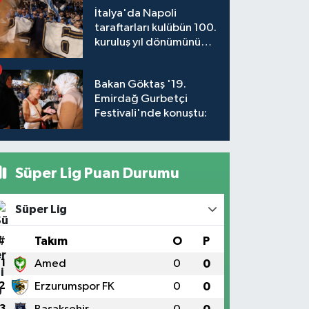
İtalya'da Napoli
taraftarları kulübün 100.
kuruluş yıl dönümünü
kutladı
Bakan Göktaş '19.
Emirdağ Gurbetçi
Festivali'nde konuştu:
Süper Lig Puan Durumu
Süper Lig
#
Takım
O
P
1
Amed
0
0
2
Erzurumspor FK
0
0
3