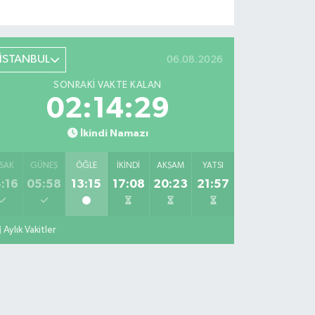
İSTANBUL
06.08.2026
SONRAKI VAKTE KALAN
02:14:28
İkindi Namazı
SAK
GÜNEŞ
ÖĞLE
İKINDI
AKŞAM
YATSI
:16
05:58
13:15
17:08
20:23
21:57
Aylık Vakitler