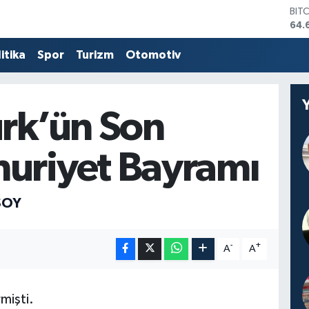
BIT
64.
DO
47,
itika
Spor
Turizm
Otomotiv
EU
55,
STE
64,
rk’ün Son
GRA
651
BİS
uriyet Bayramı
13.
SOY
-
+
A
A
mişti.