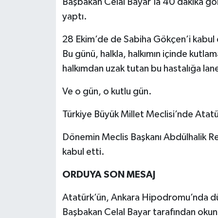
Başbakan Celâl Bayar’la 40 dakika gö
yaptı.
28 Ekim’de de Sabiha Gökçen’i kabul
Bu günü, halkla, halkımın içinde kutl
halkımdan uzak tutan bu hastalığa lan
Ve o gün, o kutlu gün.
Türkiye Büyük Millet Meclisi’nde Atatür
Dönemin Meclis Başkanı Abdülhalik Re
kabul etti.
ORDUYA SON MESAJ
Atatürk’ün, Ankara Hipodromu’nda dü
Başbakan Celal Bayar tarafından oku