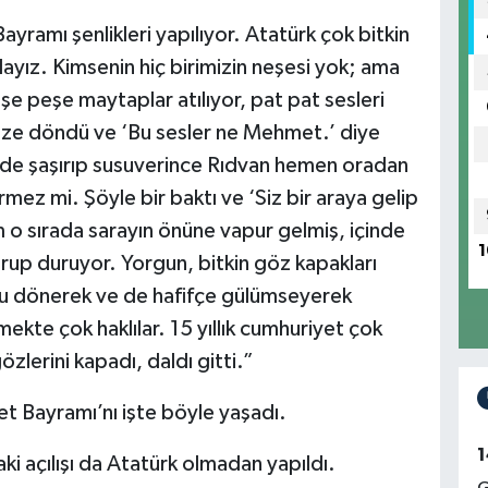
ayramı şenlikleri yapılıyor. Atatürk çok bitkin
yız. Kimsenin hiç birimizin neşesi yok; ama
Peşe peşe maytaplar atılıyor, pat pat sesleri
bize döndü ve ‘Bu sesler ne Mehmet.’ diye
 de şaşırıp susuverince Rıdvan hemen oradan
mez mi. Şöyle bir baktı ve ‘Siz bir araya gelip
o sırada sarayın önüne vapur gelmiş, içinde
1
vurup duruyor. Yorgun, bitkin göz kapakları
u dönerek ve de hafifçe gülümseyerek
mekte çok haklılar. 15 yıllık cumhuriyet çok
özlerini kapadı, daldı gitti.”
 Bayramı’nı işte böyle yaşadı.
1
ki açılışı da Atatürk olmadan yapıldı.