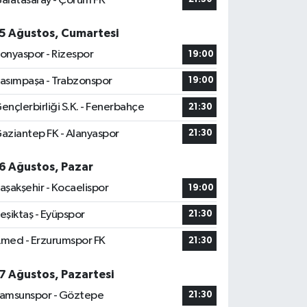
alatasaray - Çorum FK
5 Ağustos, Cumartesi
onyaspor - Rizespor
19:00
asımpaşa - Trabzonspor
19:00
ençlerbirliği S.K. - Fenerbahçe
21:30
aziantep FK - Alanyaspor
21:30
6 Ağustos, Pazar
aşakşehir - Kocaelispor
19:00
eşiktaş - Eyüpspor
21:30
med - Erzurumspor FK
21:30
7 Ağustos, Pazartesi
amsunspor - Göztepe
21:30