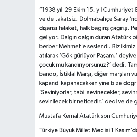
“1938 yılı 29 Ekim 15. yıl Cumhuriyet B
ve de takatsiz. Dolmabahçe Sarayı’nda
dışarısı felaket, halk bağırış çağırış. 
geliyor. Dalgın dalgın duran Atatürk 
berber Mehmet’e seslendi. Biz ikimiz
atılarak ‘Gök gürlüyor Paşam.’ deyiver
çocuk mu kandırıyorsunuz?’ dedi. Tam 
bando, İstiklal Marşı, diğer marşları 
kapandı kapanacakken yine bize doğr
‘Seviniyorlar, tabii sevinecekler, sevin
sevinilecek bir neticedir.’ dedi ve de g
Mustafa Kemal Atatürk son Cumhuriyet
Türkiye Büyük Millet Meclisi 1 Kasım’da