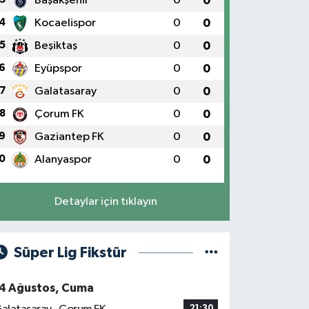
Başakşehir
0
0
4
Kocaelispor
0
0
5
Beşiktaş
0
0
6
Eyüpspor
0
0
7
Galatasaray
0
0
8
Çorum FK
0
0
9
Gaziantep FK
0
0
0
Alanyaspor
0
0
Detaylar için tıklayın
Süper Lig Fikstür
4 Ağustos, Cuma
21:30