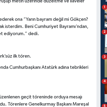
rüşüp metin üzerinde düzeltme ve ilâveler
1
 ederek ona “Yarın bayram değil mi Gökçen?
amak isterdim. Beni Cumhuriyet Bayramı’ndan,
2
et ediyorum.” dedi.
k’süz ilk tören.
3
nda Cumhurbaşkanı Atatürk adına tebrikleri
4
zenlenen geçit töreninde orduya mesajı
ndu. Törenlere Genelkurmay Başkanı Mareşal
5