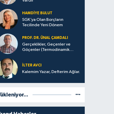
Vardır
HAMDIYE BULUT
SGK’ya Olan Borçların
Tecilinde Yeni Dönem
PROF. DR. ÜNAL ÇAMDALI
Gerçeklikler, Geçenler ve
Göçenler (Termodinamik
Bağlamda ve Felsefi Hatta
Tecrübi)
İLTER AVCI
Kalemim Yazar, Defterim Ağlar.
ükleniyor...