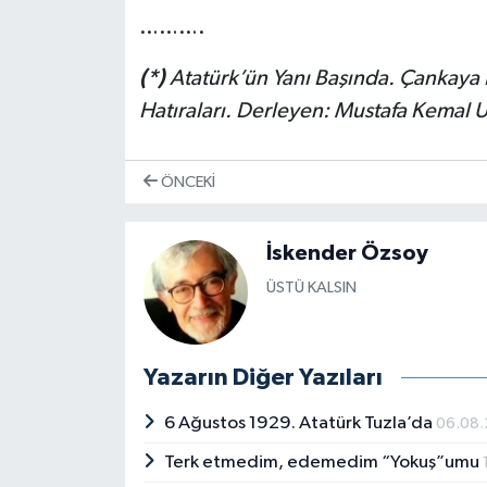
……….
(*)
Atatürk’ün Yanı Başında. Çankaya
Hatıraları. Derleyen: Mustafa Kemal U
ÖNCEKI
İskender Özsoy
ÜSTÜ KALSIN
Yazarın Diğer Yazıları
6 Ağustos 1929. Atatürk Tuzla’da
06.08
Terk etmedim, edemedim “Yokuş”umu