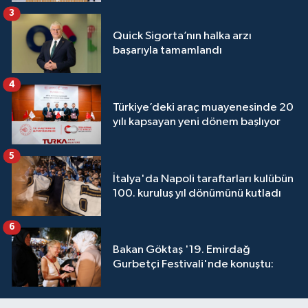
3
Quick Sigorta’nın halka arzı
başarıyla tamamlandı
4
Türkiye’deki araç muayenesinde 20
yılı kapsayan yeni dönem başlıyor
5
İtalya'da Napoli taraftarları kulübün
100. kuruluş yıl dönümünü kutladı
6
Bakan Göktaş '19. Emirdağ
Gurbetçi Festivali'nde konuştu: