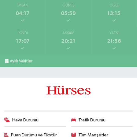
İMSAK
GÜNEŞ
ÖĞLE
04:17
05:59
13:15
İKINDI
AKŞAM
YATSI
17:07
20:21
21:56
Aylık Vakitler
Hava Durumu
Trafik Durumu
Puan Durumu ve Fikstür
Tüm Manşetler