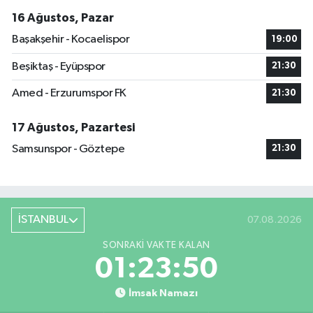
16 Ağustos, Pazar
Başakşehir - Kocaelispor
19:00
Beşiktaş - Eyüpspor
21:30
Amed - Erzurumspor FK
21:30
17 Ağustos, Pazartesi
Samsunspor - Göztepe
21:30
İSTANBUL
07.08.2026
SONRAKI VAKTE KALAN
01:23:50
İmsak Namazı