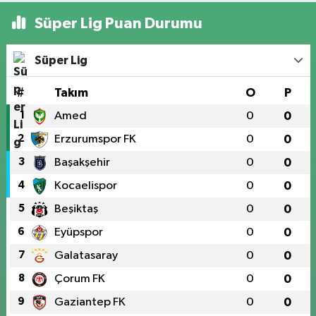
Süper Lig Puan Durumu
Süper Lig
#
Takım
O
P
1
Amed
0
0
2
Erzurumspor FK
0
0
3
Başakşehir
0
0
4
Kocaelispor
0
0
5
Beşiktaş
0
0
6
Eyüpspor
0
0
7
Galatasaray
0
0
8
Çorum FK
0
0
9
Gaziantep FK
0
0