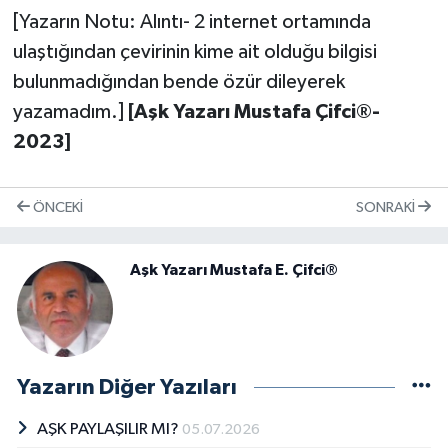
[Yazarın Notu: Alıntı- 2 internet ortamında
ulaştığından çevirinin kime ait olduğu bilgisi
bulunmadığından bende özür dileyerek
yazamadım.]
[Aşk Yazarı Mustafa Çifci®-
2023]
ÖNCEKI
SONRAKI
Aşk Yazarı Mustafa E. Çifci®
Yazarın Diğer Yazıları
AŞK PAYLAŞILIR MI?
05.07.2026