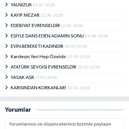
YALNIZLIK
03.07.2026
KAYIP MEZAR
23.06.2026
EDEBİYAT EVRENSELDİR
12.06.2026
EŞİYLE DANS EDEN ADAMIN SONU
04.06.2026
EVİN BEREKETİ KADINDIR
26.05.2026
Kardeşin Yeri Hep Özeldir
23.05.2026
ATATÜRK SEVGİSİ EVRENSELDİR
20.05.2026
YASAK AŞK
17.05.2026
KARISINDAN KORKANLAR!
30.04.2026
Yorumlar