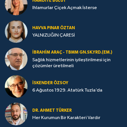
HAMDIYE BULUT
Ihlamurlar Çiçek Açmak İsterse
HAVVA PINAR ÖZTAN
YALNIZLIĞIN ÇARESİ
İBRAHIM ARAÇ - TBMM GN.SK.YRD.(EM.)
Sağlık hizmetlerinin iyileştirilmesi için
çözümler üretilmeli
İSKENDER ÖZSOY
6 Ağustos 1929. Atatürk Tuzla’da
DR. AHMET TÜRKER
Her Kurumun Bir Karakteri Vardır