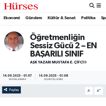
Ekonomi
Gündem
Kültür & Sanat
Politika
Sp
Ekonomi
Hava Durumu
Gündem
Trafik Durumu
Öğretmenliğin
Kültür & Sanat
Süper Lig Puan Durumu ve Fikstür
Sessiz Gücü 2 – EN
BAŞARILI SINIF
Politika
Tüm Manşetler
AŞK YAZARI MUSTAFA E. ÇIFCI®
Spor
Son Dakika Haberleri
14.09.2025 - 01:07
14.09.2025 - 01:08
Turizm
Haber Arşivi
YAYINLANMA
GÜNCELLEME
Paylaş
-
+
A
A