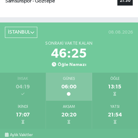
Samsunspor - Göztepe
21:30
İSTANBUL
08.08.2026
SONRAKI VAKTE KALAN
46:24
Öğle Namazı
İMSAK
GÜNEŞ
ÖĞLE
04:19
06:00
13:15
İKINDI
AKŞAM
YATSI
17:07
20:20
21:54
Aylık Vakitler