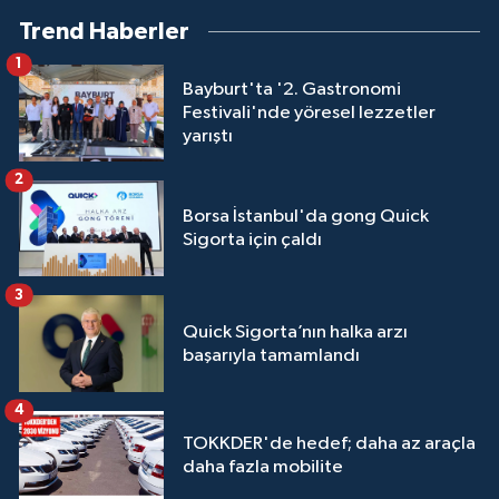
Trend Haberler
1
Bayburt'ta '2. Gastronomi
Festivali'nde yöresel lezzetler
yarıştı
2
Borsa İstanbul'da gong Quick
Sigorta için çaldı
3
Quick Sigorta’nın halka arzı
başarıyla tamamlandı
4
TOKKDER'de hedef; daha az araçla
daha fazla mobilite