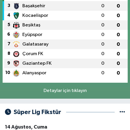
3
Başakşehir
0
0
4
Kocaelispor
0
0
5
Beşiktaş
0
0
6
Eyüpspor
0
0
7
Galatasaray
0
0
8
Çorum FK
0
0
9
Gaziantep FK
0
0
10
Alanyaspor
0
0
Detaylar için tıklayın
Süper Lig Fikstür
14 Ağustos, Cuma