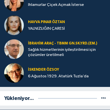
Ihlamurlar Çiçek Açmak İsterse
HAVVA PINAR ÖZTAN
YALNIZLIĞIN ÇARESİ
İBRAHIM ARAÇ - TBMM GN.SK.YRD.(EM.)
Sağlık hizmetlerinin iyileştirilmesi için
çözümler üretilmeli
İSKENDER ÖZSOY
6 Ağustos 1929. Atatürk Tuzla’da
Yükleniyor...