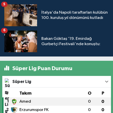
5
İtalya'da Napoli taraftarları kulübün
100. kuruluş yıl dönümünü kutladı
6
Bakan Göktaş '19. Emirdağ
Gurbetçi Festivali'nde konuştu:
Süper Lig Puan Durumu
Süper Lig
#
Takım
O
P
1
Amed
0
0
2
Erzurumspor FK
0
0