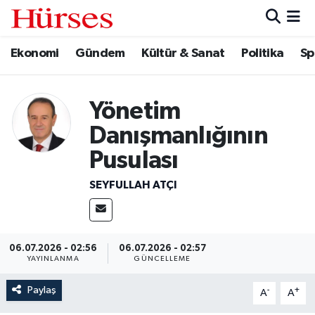
Ekonomi
Gündem
Kültür & Sanat
Politika
Sp
Ekonomi
Hava Durumu
Gündem
Trafik Durumu
Yönetim
Kültür & Sanat
Süper Lig Puan Durumu ve Fikstür
Danışmanlığının
Pusulası
Politika
Tüm Manşetler
SEYFULLAH ATÇI
Spor
Son Dakika Haberleri
Turizm
Haber Arşivi
06.07.2026 - 02:56
06.07.2026 - 02:57
YAYINLANMA
GÜNCELLEME
Paylaş
-
+
A
A