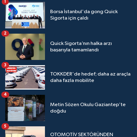
1
Borsa İstanbul'da gong Quick
Sigorta için çaldı
2
Quick Sigorta’nın halka arzı
başarıyla tamamlandı
3
TOKKDER'de hedef; daha az araçla
daha fazla mobilite
4
Metin Sözen Okulu Gaziantep’te
doğdu
5
OTOMOTİV SEKTÖRÜNDEN