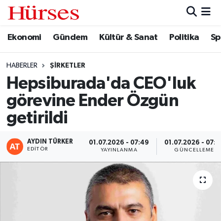
Ekonomi
Gündem
Kültür & Sanat
Politika
Sp
Ekonomi
Hava Durumu
Gündem
Trafik Durumu
HABERLER
ŞIRKETLER
Hepsiburada'da CEO'luk
Kültür & Sanat
Süper Lig Puan Durumu ve Fikstür
görevine Ender Özgün
Politika
Tüm Manşetler
getirildi
Spor
Son Dakika Haberleri
AYDIN TÜRKER
01.07.2026 - 07:49
01.07.2026 - 07:5
EDITÖR
YAYINLANMA
GÜNCELLEME
Turizm
Haber Arşivi