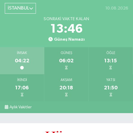
İSTANBUL
10.08.2026
SONRAKI VAKTE KALAN
13:45
Güneş Namazı
İMSAK
GÜNEŞ
ÖĞLE
04:22
06:02
13:15
İKINDI
AKŞAM
YATSI
17:06
20:18
21:50
Aylık Vakitler