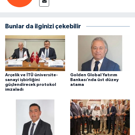
Bunlar da ilginizi çekebilir
Arçelik ve İTÜ üniversite-
Golden Global Yatırım
sanayi işbirliğini
Bankası’nda üst düzey
güçlendirecek protokol
atama
imzaladı