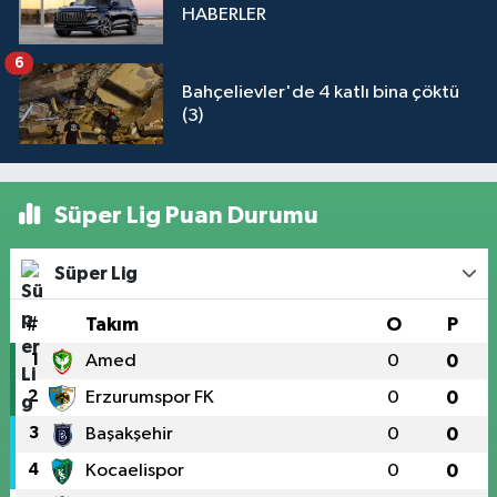
HABERLER
6
Bahçelievler'de 4 katlı bina çöktü
(3)
Süper Lig Puan Durumu
Süper Lig
#
Takım
O
P
1
Amed
0
0
2
Erzurumspor FK
0
0
3
Başakşehir
0
0
4
Kocaelispor
0
0