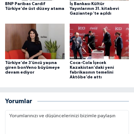
BNP Paribas Cardif
İş Bankası Kültür
Türkiye’de üst düzey atama
Yayınlarının 31. kitabevi
Gaziantep'te açıldı
Türkiye’de 3’üncü yaşına
Coca-Cola İçecek
giren bonVeno büyümeye
Kazakistan’daki yeni
devam ediyor
fabrikasının temelini
Aktöbe’de attı
Yorumlar