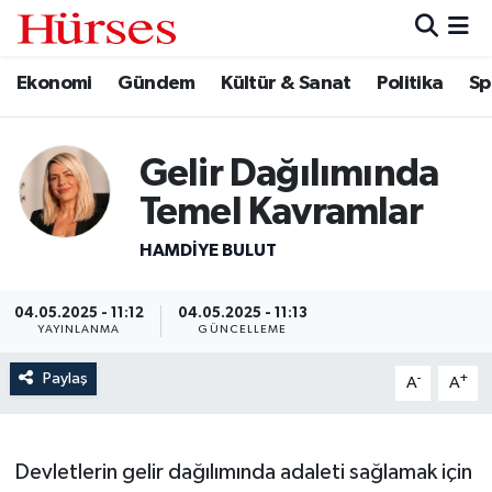
Ekonomi
Gündem
Kültür & Sanat
Politika
Sp
Ekonomi
Hava Durumu
Gündem
Trafik Durumu
Gelir Dağılımında
Kültür & Sanat
Süper Lig Puan Durumu ve Fikstür
Temel Kavramlar
Politika
Tüm Manşetler
HAMDIYE BULUT
Spor
Son Dakika Haberleri
04.05.2025 - 11:12
04.05.2025 - 11:13
YAYINLANMA
GÜNCELLEME
Turizm
Haber Arşivi
Paylaş
-
+
A
A
Devletlerin gelir dağılımında adaleti sağlamak için