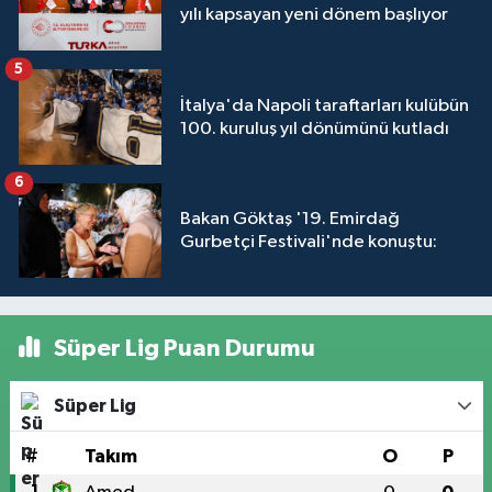
yılı kapsayan yeni dönem başlıyor
5
İtalya'da Napoli taraftarları kulübün
100. kuruluş yıl dönümünü kutladı
6
Bakan Göktaş '19. Emirdağ
Gurbetçi Festivali'nde konuştu:
Süper Lig Puan Durumu
Süper Lig
#
Takım
O
P
1