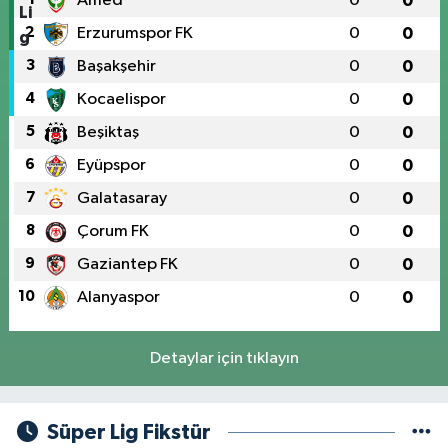
Amed
0
0
2
Erzurumspor FK
0
0
3
Başakşehir
0
0
4
Kocaelispor
0
0
5
Beşiktaş
0
0
6
Eyüpspor
0
0
7
Galatasaray
0
0
8
Çorum FK
0
0
9
Gaziantep FK
0
0
10
Alanyaspor
0
0
Detaylar için tıklayın
Süper Lig Fikstür