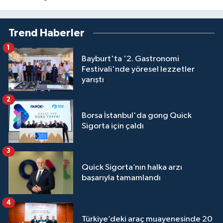
Trend Haberler
1
Bayburt'ta '2. Gastronomi
Festivali'nde yöresel lezzetler
yarıştı
2
Borsa İstanbul'da gong Quick
Sigorta için çaldı
3
Quick Sigorta’nın halka arzı
başarıyla tamamlandı
4
Türkiye’deki araç muayenesinde 20