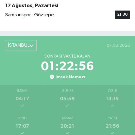
17 Ağustos, Pazartesi
Samsunspor - Göztepe
21:30
İSTANBUL
07.08.2026
SONRAKI VAKTE KALAN
01:22:55
İmsak Namazı
İMSAK
GÜNEŞ
ÖĞLE
04:17
05:59
13:15
İKINDI
AKŞAM
YATSI
17:07
20:21
21:56