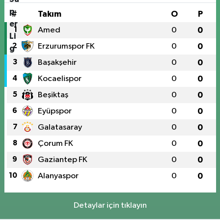
#
Takım
O
P
1
Amed
0
0
2
Erzurumspor FK
0
0
3
Başakşehir
0
0
4
Kocaelispor
0
0
5
Beşiktaş
0
0
6
Eyüpspor
0
0
7
Galatasaray
0
0
8
Çorum FK
0
0
9
Gaziantep FK
0
0
10
Alanyaspor
0
0
Detaylar için tıklayın