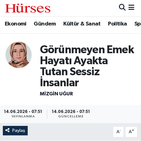
Ekonomi
Gündem
Kültür & Sanat
Politika
Sp
Ekonomi
Hava Durumu
Gündem
Trafik Durumu
Görünmeyen Emek
Kültür & Sanat
Süper Lig Puan Durumu ve Fikstür
Hayatı Ayakta
Tutan Sessiz
Politika
Tüm Manşetler
İnsanlar
Spor
Son Dakika Haberleri
MIZGIN UĞUR
Turizm
Haber Arşivi
14.06.2026 - 07:51
14.06.2026 - 07:51
YAYINLANMA
GÜNCELLEME
Paylaş
-
+
A
A