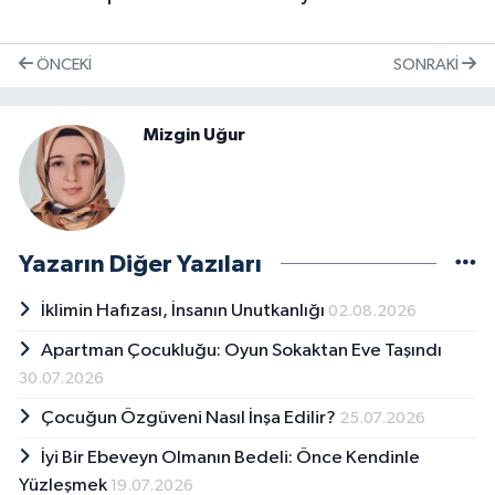
ÖNCEKI
SONRAKI
Mizgin Uğur
Yazarın Diğer Yazıları
İklimin Hafızası, İnsanın Unutkanlığı
02.08.2026
Apartman Çocukluğu: Oyun Sokaktan Eve Taşındı
30.07.2026
Çocuğun Özgüveni Nasıl İnşa Edilir?
25.07.2026
İyi Bir Ebeveyn Olmanın Bedeli: Önce Kendinle
Yüzleşmek
19.07.2026