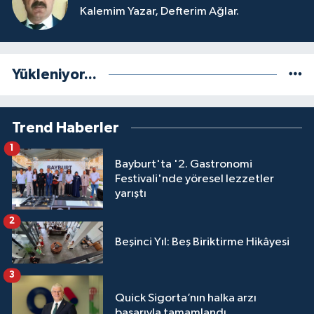
Kalemim Yazar, Defterim Ağlar.
Yükleniyor...
Trend Haberler
1
Bayburt'ta '2. Gastronomi
Festivali'nde yöresel lezzetler
yarıştı
2
Beşinci Yıl: Beş Biriktirme Hikâyesi
3
Quick Sigorta’nın halka arzı
başarıyla tamamlandı