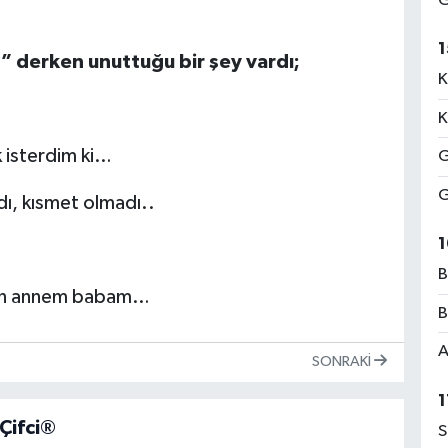
G
1
” derken unuttuğu bir şey vardı;
K
K
 isterdim ki…
G
G
ı, kısmet olmadı..
1
B
lsun annem babam…
B
A
SONRAKI
1
 Çifci®
S