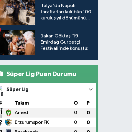
İtalya'da Napoli
taraftarları kulübün 100.
kuruluş yıl dönümünü
kutladı
Bakan Göktaş '19.
Emirdağ Gurbetçi
Festivali'nde konuştu:
Süper Lig Puan Durumu
Süper Lig
#
Takım
O
P
1
Amed
0
0
2
Erzurumspor FK
0
0
3