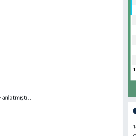
1
anlatmıştı..
1