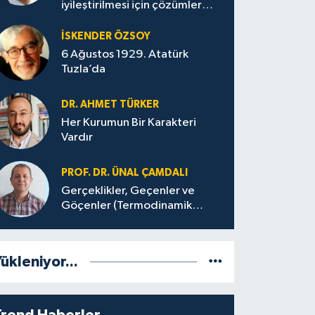
iyileştirilmesi için çözümler
üretilmeli
İSKENDER ÖZSOY
6 Ağustos 1929. Atatürk
Tuzla’da
DR. AHMET TÜRKER
Her Kurumun Bir Karakteri
Vardır
PROF. DR. ÜNAL ÇAMDALI
Gerçeklikler, Geçenler ve
Göçenler (Termodinamik
Bağlamda ve Felsefi Hatta
Tecrübi)
ükleniyor...