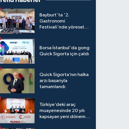
Trend Haberler
Bayburt'ta '2.
Gastronomi
Festivali'nde yöresel
lezzetler yarıştı
Borsa İstanbul'da gong
Quick Sigorta için çaldı
Quick Sigorta’nın halka
arzı başarıyla
tamamlandı
Türkiye’deki araç
muayenesinde 20 yılı
kapsayan yeni dönem
başlıyor