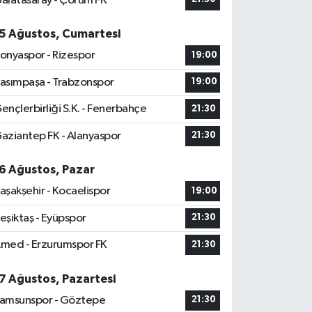
alatasaray - Çorum FK
5 Ağustos, Cumartesi
onyaspor - Rizespor
19:00
asımpaşa - Trabzonspor
19:00
ençlerbirliği S.K. - Fenerbahçe
21:30
aziantep FK - Alanyaspor
21:30
6 Ağustos, Pazar
aşakşehir - Kocaelispor
19:00
eşiktaş - Eyüpspor
21:30
med - Erzurumspor FK
21:30
7 Ağustos, Pazartesi
amsunspor - Göztepe
21:30