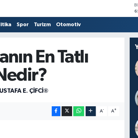
B
6
D
4
itika
Spor
Turizm
Otomotiv
E
5
S
6
nın En Tatlı
G
6
B
Nedir?
1
USTAFA E. ÇIFCI®
-
+
A
A