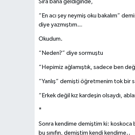
Sıra bana geldiğinde,
“En acı şey neymiş oku bakalım” dem
diye yazmıştım…
Okudum.
“Neden?” diye sormuştu
“Hepimiz ağlamıştık, sadece ben deği
“Yanlış” demişti öğretmenim tok bir s
“Erkek değil kız kardeşin olsaydı, abl
*
Sonra kendime demiştim ki: koskoca bi
bu sınıfın, demiştim kendi kendime..