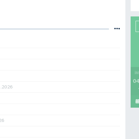
İM
04
6.2026
26