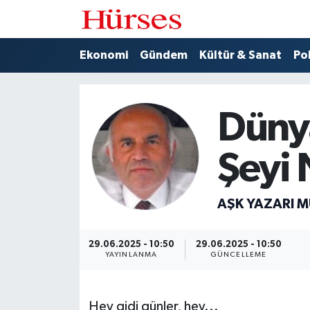
Ekonomi
Hava Durumu
Ekonomi
Gündem
Kültür & Sanat
Pol
Gündem
Trafik Durumu
Dünya
Kültür & Sanat
Süper Lig Puan Durumu ve Fikstür
Şeyi 
Politika
Tüm Manşetler
Spor
Son Dakika Haberleri
AŞK YAZARI M
Turizm
Haber Arşivi
29.06.2025 - 10:50
29.06.2025 - 10:50
YAYINLANMA
GÜNCELLEME
Hey gidi günler, hey...