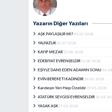
Yazarın Diğer Yazıları
AŞK PAYLAŞILIR MI?
05.07.2026
YALNIZLIK
03.07.2026
KAYIP MEZAR
23.06.2026
EDEBİYAT EVRENSELDİR
12.06.2026
EŞİYLE DANS EDEN ADAMIN SONU
04.0
EVİN BEREKETİ KADINDIR
26.05.2026
Kardeşin Yeri Hep Özeldir
23.05.2026
ATATÜRK SEVGİSİ EVRENSELDİR
20.05.20
YASAK AŞK
17.05.2026