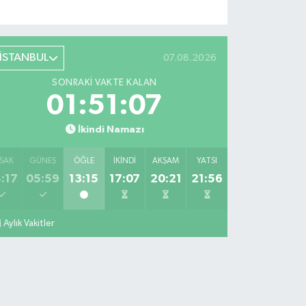
İSTANBUL
07.08.2026
SONRAKI VAKTE KALAN
01:51:07
İkindi Namazı
SAK
GÜNEŞ
ÖĞLE
İKINDI
AKŞAM
YATSI
:17
05:59
13:15
17:07
20:21
21:56
Aylık Vakitler