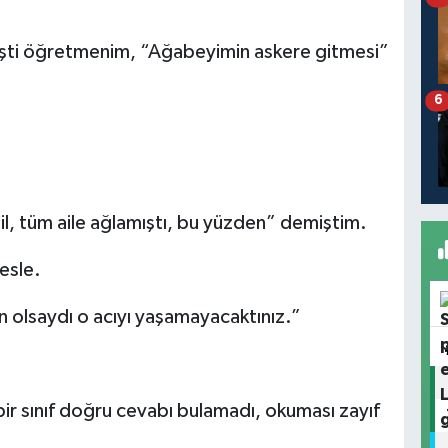
işti öğretmenim, “Ağabeyimin askere gitmesi”
6
l, tüm aile ağlamıştı, bu yüzden” demiştim.
esle.
an olsaydı o acıyı yaşamayacaktınız.”
r sınıf doğru cevabı bulamadı, okuması zayıf