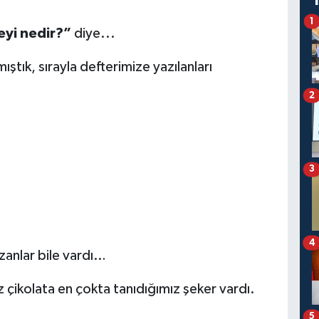
1
şeyi nedir?”
diye...
ştık, sırayla defterimize yazılanları
2
3
4
anlar bile vardı…
iz çikolata en çokta tanıdığımız şeker vardı.
5