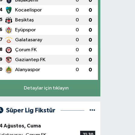
Başakşehir
0
0
4
Kocaelispor
0
0
5
Beşiktaş
0
0
6
Eyüpspor
0
0
7
Galatasaray
0
0
8
Çorum FK
0
0
9
Gaziantep FK
0
0
0
Alanyaspor
0
0
Detaylar için tıklayın
Süper Lig Fikstür
4 Ağustos, Cuma
21:30