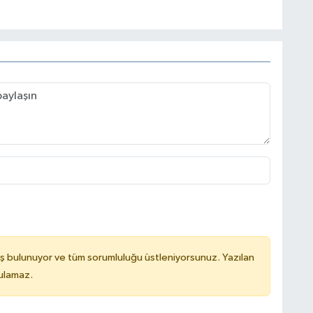
ş bulunuyor ve tüm sorumluluğu üstleniyorsunuz. Yazılan
tulamaz.