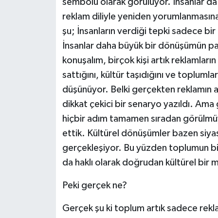
sembolü olarak görülüyor. İnsanlar da
reklam diliyle yeniden yorumlanmasına
şu; İnsanların verdiği tepki sadece bi
İnsanlar daha büyük bir dönüşümün parç
konuşalım, birçok kişi artık reklamları
sattığını, kültür taşıdığını ve toplumla
düşünüyor. Belki gerçekten reklamın am
dikkat çekici bir senaryo yazıldı. Am
hiçbir adım tamamen sıradan görülmüyo
ettik. Kültürel dönüşümler bazen siyase
gerçekleşiyor. Bu yüzden toplumun bir
da haklı olarak doğrudan kültürel bir
Peki gerçek ne?
Gerçek şu ki toplum artık sadece rek