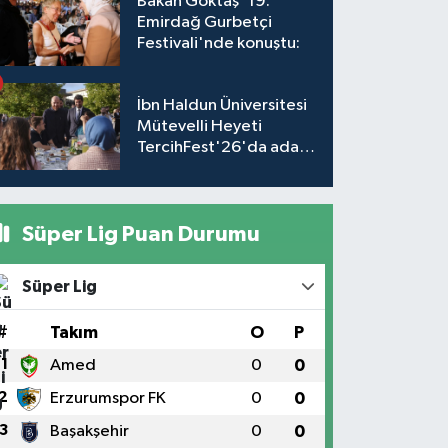
Bakan Göktaş '19.
Emirdağ Gurbetçi
Festivali'nde konuştu:
İbn Haldun Üniversitesi
Mütevelli Heyeti
TercihFest'26'da aday
öğrencilerle buluştu
Süper Lig Puan Durumu
Süper Lig
#
Takım
O
P
1
Amed
0
0
2
Erzurumspor FK
0
0
3
Başakşehir
0
0