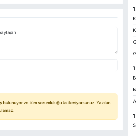
1
K
K
G
G
1
B
B
A
ş bulunuyor ve tüm sorumluluğu üstleniyorsunuz. Yazılan
tulamaz.
1
S