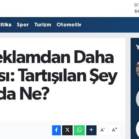
B
6
D
4
itika
Spor
Turizm
Otomotiv
E
5
S
6
Reklamdan Daha
G
6
B
ı: Tartışılan Şey
1
da Ne?
-
+
A
A