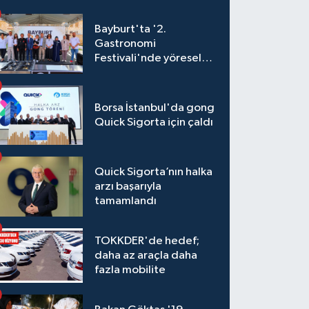
Bayburt'ta '2.
Gastronomi
Festivali'nde yöresel
lezzetler yarıştı
Borsa İstanbul'da gong
Quick Sigorta için çaldı
Quick Sigorta’nın halka
arzı başarıyla
tamamlandı
TOKKDER'de hedef;
daha az araçla daha
fazla mobilite