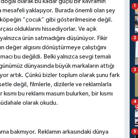
 doğal olarak bu kadar güçlü bir kavramın
1
 mesafeli yaklaşıyor. Burada önemli olan şey
r köpeğin “çocuk” gibi gösterilmesine değil.
ası olduklarını hissediyorlar. Ve açık
n yalnızca ürün satmadığını düşünüyor. Fikir
2
rın değer algısını dönüştürmeye çalıştığını
acı bu değildi. Belki yalnızca sevgi temalı
a günümüz dünyasında büyük markaların attığı
3
r artık. Çünkü bizler toplum olarak şunu fark
tle değil, filmlerle, dizilerle ve reklamlarla
 kısmı bu reklamı masum bulurken, bir kısmı
4
 müdahale olarak okudu.
lama bakmıyor. Reklamın arkasındaki dünya
5