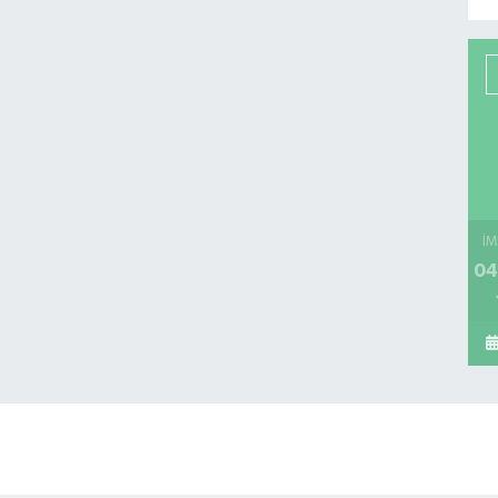
İM
04