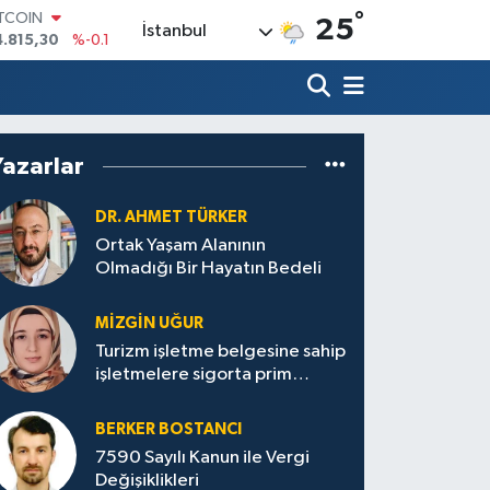
°
ITCOIN
25
İstanbul
4.815,30
%-0.1
OLAR
7,7436
%0.18
URO
5,2510
%0.32
TERLİN
Yazarlar
4,4811
%0.38
RAM ALTIN
660.55
%0
DR. AHMET TÜRKER
İST100
Ortak Yaşam Alanının
3.779
%-14
Olmadığı Bir Hayatın Bedeli
MIZGIN UĞUR
Turizm işletme belgesine sahip
işletmelere sigorta prim
desteği
BERKER BOSTANCI
7590 Sayılı Kanun ile Vergi
Değişiklikleri