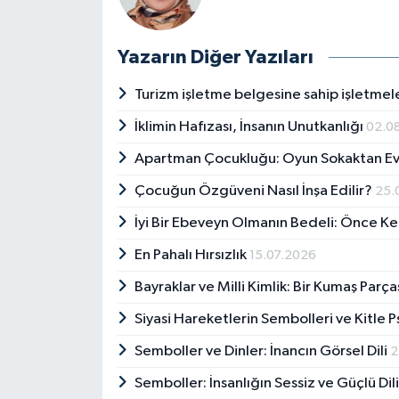
Yazarın Diğer Yazıları
Turizm işletme belgesine sahip işletmel
İklimin Hafızası, İnsanın Unutkanlığı
02.0
Apartman Çocukluğu: Oyun Sokaktan Ev
Çocuğun Özgüveni Nasıl İnşa Edilir?
25.
İyi Bir Ebeveyn Olmanın Bedeli: Önce K
En Pahalı Hırsızlık
15.07.2026
Bayraklar ve Milli Kimlik: Bir Kumaş Parç
Siyasi Hareketlerin Sembolleri ve Kitle Ps
Semboller ve Dinler: İnancın Görsel Dili
2
Semboller: İnsanlığın Sessiz ve Güçlü Dil