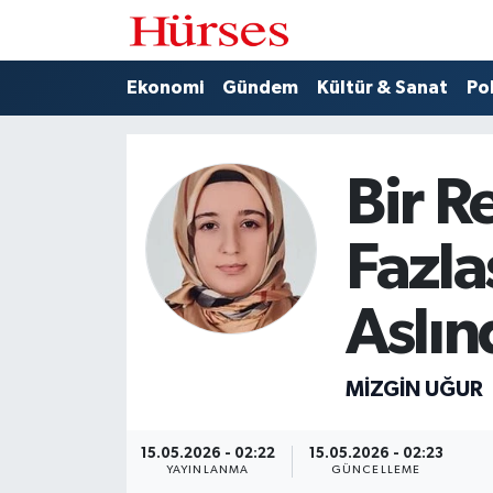
Ekonomi
Hava Durumu
Ekonomi
Gündem
Kültür & Sanat
Pol
Gündem
Trafik Durumu
Bir 
Kültür & Sanat
Süper Lig Puan Durumu ve Fikstür
Fazlas
Politika
Tüm Manşetler
Spor
Son Dakika Haberleri
Aslın
Turizm
Haber Arşivi
MIZGIN UĞUR
15.05.2026 - 02:22
15.05.2026 - 02:23
YAYINLANMA
GÜNCELLEME