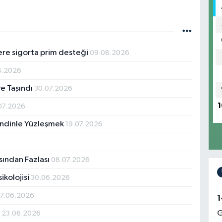
ere sigorta prim desteği
09.08.2026
8.2026
e Taşındı
30.07.2026
1
07.2026
endinle Yüzleşmek
19.07.2026
asından Fazlası
08.07.2026
ikolojisi
30.06.2026
7.06.2026
1
i
G
23.06.2026