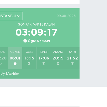
İSTANBUL
09.08.2026
SONRAKI VAKTE KALAN
03:09:16
Öğle Namazı
SAK
GÜNEŞ
ÖĞLE
İKINDI
AKŞAM
YATSI
:20
06:01
13:15
17:06
20:19
21:52
Aylık Vakitler