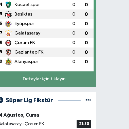
4
Kocaelispor
0
0
5
Beşiktaş
0
0
6
Eyüpspor
0
0
7
Galatasaray
0
0
8
Çorum FK
0
0
9
Gaziantep FK
0
0
0
Alanyaspor
0
0
Detaylar için tıklayın
Süper Lig Fikstür
4 Ağustos, Cuma
alatasaray - Çorum FK
21:30