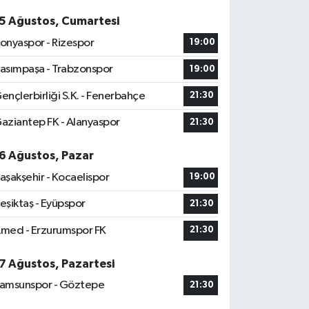
5 Ağustos, Cumartesi
onyaspor - Rizespor
19:00
asımpaşa - Trabzonspor
19:00
ençlerbirliği S.K. - Fenerbahçe
21:30
aziantep FK - Alanyaspor
21:30
6 Ağustos, Pazar
aşakşehir - Kocaelispor
19:00
eşiktaş - Eyüpspor
21:30
med - Erzurumspor FK
21:30
7 Ağustos, Pazartesi
amsunspor - Göztepe
21:30