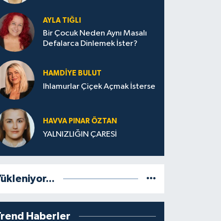
AYLA TIĞLI
Bir Çocuk Neden Aynı Masalı
Defalarca Dinlemek İster?
HAMDIYE BULUT
Ihlamurlar Çiçek Açmak İsterse
HAVVA PINAR ÖZTAN
YALNIZLIĞIN ÇARESİ
ükleniyor...
Trend Haberler