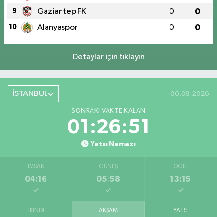
9
Gaziantep FK
0
0
10
Alanyaspor
0
0
Detaylar için tıklayın
İSTANBUL
06.08.2026
SONRAKI VAKTE KALAN
01:26:50
Yatsı Namazı
İMSAK
GÜNEŞ
ÖĞLE
04:16
05:58
13:15
İKINDI
AKŞAM
YATSI