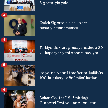
Sigorta için çaldı
3
Quick Sigorta’nın halka arzı
başarıyla tamamlandı
4
Türkiye’deki araç muayenesinde 20
yılı kapsayan yeni dönem başlıyor
5
İtalya'da Napoli taraftarları kulübün
100. kuruluş yıl dönümünü kutladı
6
Bakan Göktaş '19. Emirdağ
Gurbetçi Festivali'nde konuştu: