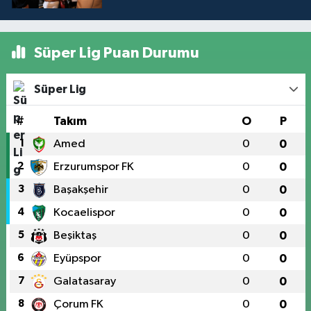
Süper Lig Puan Durumu
Süper Lig
#
Takım
O
P
1
Amed
0
0
2
Erzurumspor FK
0
0
3
Başakşehir
0
0
4
Kocaelispor
0
0
5
Beşiktaş
0
0
6
Eyüpspor
0
0
7
Galatasaray
0
0
8
Çorum FK
0
0