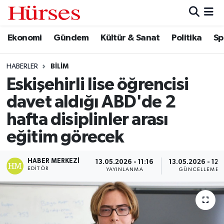
Ekonomi
Gündem
Kültür & Sanat
Politika
Sp
Ekonomi
Hava Durumu
Gündem
Trafik Durumu
HABERLER
BILIM
Eskişehirli lise öğrencisi
Kültür & Sanat
Süper Lig Puan Durumu ve Fikstür
davet aldığı ABD'de 2
Politika
Tüm Manşetler
hafta disiplinler arası
eğitim görecek
Spor
Son Dakika Haberleri
HABER MERKEZI
13.05.2026 - 11:16
13.05.2026 - 12:
Turizm
Haber Arşivi
EDITÖR
YAYINLANMA
GÜNCELLEME