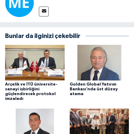
Bunlar da ilginizi çekebilir
Arçelik ve İTÜ üniversite-
Golden Global Yatırım
sanayi işbirliğini
Bankası’nda üst düzey
güçlendirecek protokol
atama
imzaladı