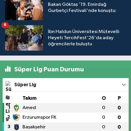
Bakan Göktaş '19. Emirdağ
Gurbetçi Festivali'nde konuştu:
6
İbn Haldun Üniversitesi Mütevelli
Heyeti TercihFest'26'da aday
öğrencilerle buluştu
Süper Lig Puan Durumu
Süper Lig
#
Takım
O
P
1
Amed
0
0
2
Erzurumspor FK
0
0
3
Başakşehir
0
0