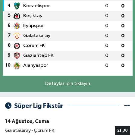
4
Kocaelispor
0
0
5
Beşiktaş
0
0
6
Eyüpspor
0
0
7
Galatasaray
0
0
8
Çorum FK
0
0
9
Gaziantep FK
0
0
10
Alanyaspor
0
0
Detaylar için tıklayın
Süper Lig Fikstür
14 Ağustos, Cuma
Galatasaray - Çorum FK
21:30