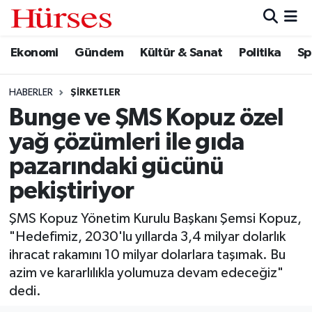
Ekonomi
Gündem
Kültür & Sanat
Politika
Sp
Ekonomi
Hava Durumu
Gündem
Trafik Durumu
HABERLER
ŞIRKETLER
Bunge ve ŞMS Kopuz özel
Kültür & Sanat
Süper Lig Puan Durumu ve Fikstür
yağ çözümleri ile gıda
Politika
Tüm Manşetler
pazarındaki gücünü
pekiştiriyor
Spor
Son Dakika Haberleri
ŞMS Kopuz Yönetim Kurulu Başkanı Şemsi Kopuz,
Turizm
Haber Arşivi
"Hedefimiz, 2030'lu yıllarda 3,4 milyar dolarlık
ihracat rakamını 10 milyar dolarlara taşımak. Bu
azim ve kararlılıkla yolumuza devam edeceğiz"
dedi.