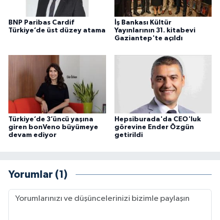
BNP Paribas Cardif
İş Bankası Kültür
Türkiye’de üst düzey atama
Yayınlarının 31. kitabevi
Gaziantep'te açıldı
Türkiye’de 3’üncü yaşına
Hepsiburada'da CEO'luk
giren bonVeno büyümeye
görevine Ender Özgün
devam ediyor
getirildi
Yorumlar (1)