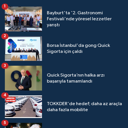
1
Bayburt'ta '2. Gastronomi
Festivali'nde yöresel lezzetler
yarıştı
2
Borsa İstanbul'da gong Quick
Sigorta için çaldı
3
Quick Sigorta’nın halka arzı
başarıyla tamamlandı
4
TOKKDER'de hedef; daha az araçla
daha fazla mobilite
5