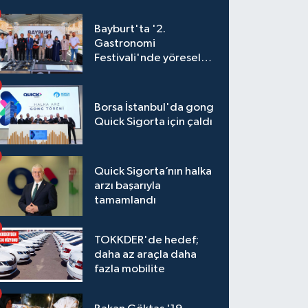
Bayburt'ta '2.
Gastronomi
Festivali'nde yöresel
lezzetler yarıştı
Borsa İstanbul'da gong
Quick Sigorta için çaldı
Quick Sigorta’nın halka
arzı başarıyla
tamamlandı
TOKKDER'de hedef;
daha az araçla daha
fazla mobilite