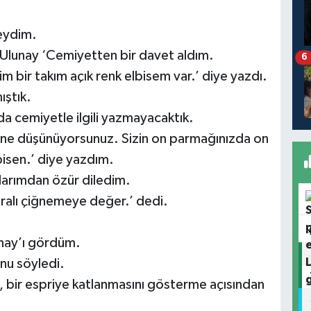
eydim.
Ulunay ‘Cemiyetten bir davet aldım.
6
bir takım açık renk elbisem var.’ diye yazdı.
ıştık.
da cemiyetle ilgili yazmayacaktık.
 ne düşünüyorsunuz. Sizin on parmağınızda on
lbisen.’ diye yazdım.
larımdan özür diledim.
uralı çiğnemeye değer.’ dedi.
nay’ı gördüm.
nu söyledi.
, bir espriye katlanmasını gösterme açısından