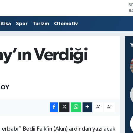
B
6
D
4
itika
Spor
Turizm
Otomotiv
E
5
S
6
y’ın Verdiği
G
6
B
1
SOY
-
+
A
A
 erbabı” Bedii Faik’in (Akın) ardından yazılacak