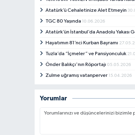
Atatürk’ü Cehaletinize Alet Etmeyin
30.
TGC 80 Yaşında
10.06.2026
Atatürk’ün İstanbul’da Anadolu Yakası G
Hayatımın 81’nci Kurban Bayramı
27.05.
Tuzla’da “İçmeler” ve Pansiyonculuk
21.
Önder Balıkçı'nın Röportajı
05.05.2026
Zulme uğramış vatanperver
15.04.2026
Yorumlar