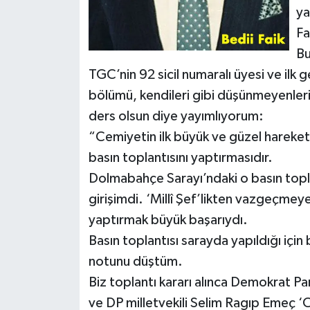
ya
Fa
Bu
TGC’nin 92 sicil numaralı üyesi ve ilk g
bölümü, kendileri gibi düşünmeyenleri
ders olsun diye yayımlıyorum:
“Cemiyetin ilk büyük ve güzel hareketi
basın toplantısını yaptırmasıdır.
Dolmabahçe Sarayı’ndaki o basın topla
girişimdi. ‘Millî Şef’likten vazgeçmeye
yaptırmak büyük başarıydı.
Basın toplantısı sarayda yapıldığı için
notunu düştüm.
Biz toplantı kararı alınca Demokrat Pa
ve DP milletvekili Selim Ragıp Emeç ‘