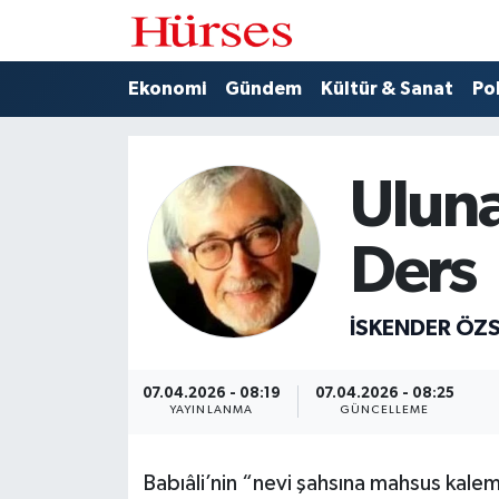
Ekonomi
Hava Durumu
Ekonomi
Gündem
Kültür & Sanat
Pol
Gündem
Trafik Durumu
Uluna
Kültür & Sanat
Süper Lig Puan Durumu ve Fikstür
Ders
Politika
Tüm Manşetler
Spor
Son Dakika Haberleri
İSKENDER ÖZ
Turizm
Haber Arşivi
07.04.2026 - 08:19
07.04.2026 - 08:25
YAYINLANMA
GÜNCELLEME
Babıâli’nin “nevi şahsına mahsus kalem