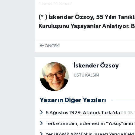
----------------
(* ) İskender Özsoy, 55 Yılın Tanık
Kuruluşunu Yaşayanlar Anlatıyor. 
ÖNCEKI
İskender Özsoy
ÜSTÜ KALSIN
Yazarın Diğer Yazıları
6 Ağustos 1929. Atatürk Tuzla’da
06.08
Terk etmedim, edemedim “Yokuş”umu
Yeni KAMP ARMEN’in İnşaatı Yarıda Kald