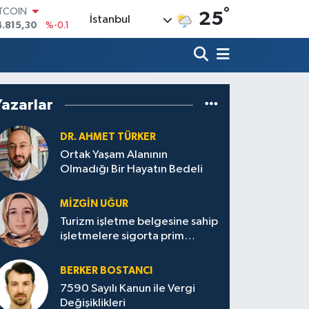
ITCOIN
°
25
4.815,30
%-0.1
İstanbul
OLAR
7,7436
%0.18
URO
5,2510
%0.32
TERLİN
4,4811
%0.38
Yazarlar
RAM ALTIN
660.55
%0
DR. AHMET TÜRKER
İST100
Ortak Yaşam Alanının
3.779
%-14
Olmadığı Bir Hayatın Bedeli
MIZGIN UĞUR
Turizm işletme belgesine sahip
işletmelere sigorta prim
desteği
BERKER BOSTANCI
7590 Sayılı Kanun ile Vergi
Değişiklikleri