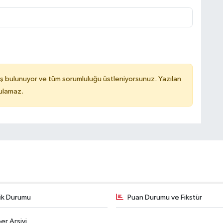
ş bulunuyor ve tüm sorumluluğu üstleniyorsunuz. Yazılan
tulamaz.
fik Durumu
Puan Durumu ve Fikstür
er Arşivi