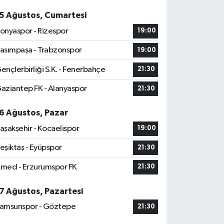
5 Ağustos, Cumartesi
onyaspor - Rizespor
19:00
asımpaşa - Trabzonspor
19:00
ençlerbirliği S.K. - Fenerbahçe
21:30
aziantep FK - Alanyaspor
21:30
6 Ağustos, Pazar
aşakşehir - Kocaelispor
19:00
eşiktaş - Eyüpspor
21:30
med - Erzurumspor FK
21:30
7 Ağustos, Pazartesi
amsunspor - Göztepe
21:30