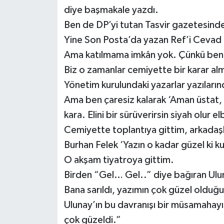
diye başmakale yazdı.
Ben de DP’yi tutan Tasvir gazetesind
Yine Son Posta’da yazan Ref’i Cevad 
Ama katılmama imkân yok. Çünkü benim 
Biz o zamanlar cemiyette bir karar alm
Yönetim kurulundaki yazarlar yazıların
Ama ben çaresiz kalarak ‘Aman üstat,
kara. Elini bir sürüverirsin siyah olur e
Cemiyette toplantıya gittim, arkadaş
Burhan Felek ‘Yazın o kadar güzel ki k
O akşam tiyatroya gittim.
Birden “Gel… Gel..” diye bağıran Ulu
Bana sarıldı, yazımın çok güzel olduğu
Ulunay’ın bu davranışı bir müsamahayı
çok güzeldi.”