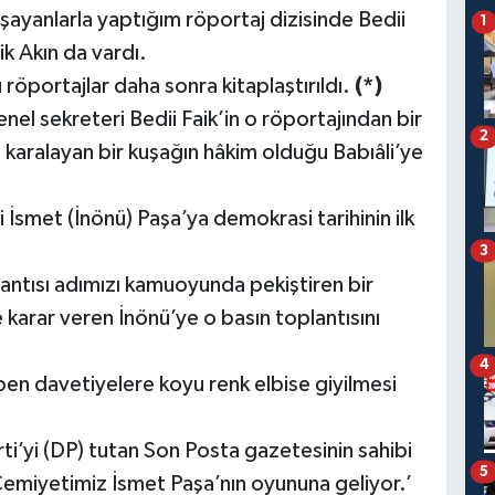
şayanlarla yaptığım röportaj dizisinde Bedii
1
ik Akın da vardı.
 röportajlar daha sonra kitaplaştırıldı.
(*)
enel sekreteri Bedii Faik’in o röportajından bir
2
 karalayan bir kuşağın hâkim olduğu Babıâli’ye
 İsmet (İnönü) Paşa’ya demokrasi tarihinin ilk
3
ntısı adımızı kamuoyunda pekiştiren bir
 karar veren İnönü’ye o basın toplantısını
4
 ben davetiyelere koyu renk elbise giyilmesi
rti’yi (DP) tutan Son Posta gazetesinin sahibi
5
Cemiyetimiz İsmet Paşa’nın oyununa geliyor.’