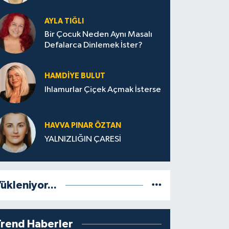
AYLA TIĞLI
Bir Çocuk Neden Aynı Masalı
Defalarca Dinlemek İster?
HAMDIYE BULUT
Ihlamurlar Çiçek Açmak İsterse
HAVVA PINAR ÖZTAN
YALNIZLIĞIN ÇARESİ
ükleniyor...
Trend Haberler