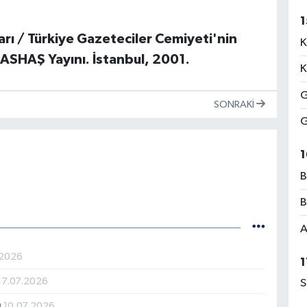
1
ları / Türkiye Gazeteciler Cemiyeti'nin
K
BASHAŞ Yayını. İstanbul, 2001.
K
G
SONRAKI
G
1
B
B
A
.2026
1
17.07.2026
S
ı
10.07.2026