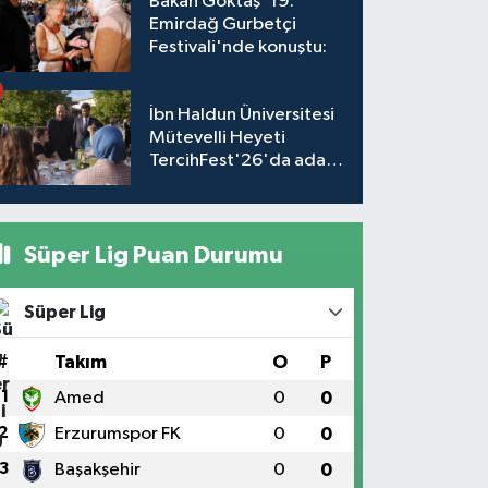
Bakan Göktaş '19.
Emirdağ Gurbetçi
Festivali'nde konuştu:
İbn Haldun Üniversitesi
Mütevelli Heyeti
TercihFest'26'da aday
öğrencilerle buluştu
Süper Lig Puan Durumu
Süper Lig
#
Takım
O
P
1
Amed
0
0
2
Erzurumspor FK
0
0
3
Başakşehir
0
0