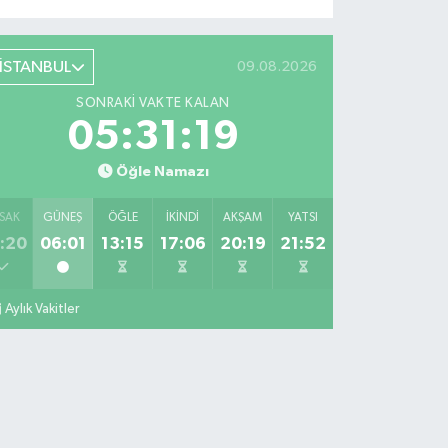
İSTANBUL
09.08.2026
SONRAKI VAKTE KALAN
05:31:18
Öğle Namazı
SAK
GÜNEŞ
ÖĞLE
İKINDI
AKŞAM
YATSI
:20
06:01
13:15
17:06
20:19
21:52
Aylık Vakitler