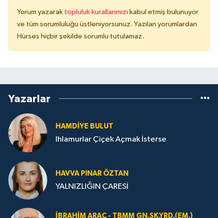
Yorum yazarak
topluluk kurallarımızı
kabul etmiş bulunuyor
ve tüm sorumluluğu üstleniyorsunuz. Yazılan yorumlardan
Hürses hiçbir şekilde sorumlu tutulamaz.
Yazarlar
HAMDIYE BULUT
Ihlamurlar Çiçek Açmak İsterse
HAVVA PINAR ÖZTAN
YALNIZLIĞIN ÇARESİ
İBRAHIM ARAÇ - TBMM GN.SK.YRD.(EM.)