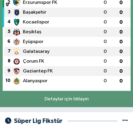
2
Erzurumspor FK
0
0
3
Başakşehir
0
0
4
Kocaelispor
0
0
5
Beşiktaş
0
0
6
Eyüpspor
0
0
7
Galatasaray
0
0
8
Çorum FK
0
0
9
Gaziantep FK
0
0
10
Alanyaspor
0
0
Detaylar için tıklayın
Süper Lig Fikstür