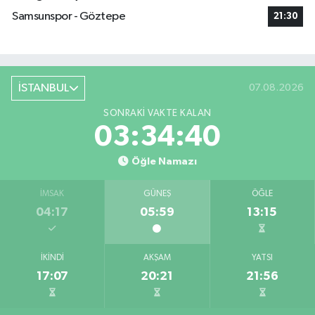
Samsunspor - Göztepe
21:30
İSTANBUL
07.08.2026
SONRAKI VAKTE KALAN
03:34:40
Öğle Namazı
İMSAK
GÜNEŞ
ÖĞLE
04:17
05:59
13:15
İKINDI
AKŞAM
YATSI
17:07
20:21
21:56