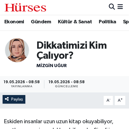
Ekonomi
Gündem
Kültür & Sanat
Politika
Sp
Ekonomi
Hava Durumu
Gündem
Trafik Durumu
Dikkatimizi Kim
Kültür & Sanat
Süper Lig Puan Durumu ve Fikstür
Çalıyor?
Politika
Tüm Manşetler
MIZGIN UĞUR
Spor
Son Dakika Haberleri
19.05.2026 - 08:58
19.05.2026 - 08:58
YAYINLANMA
GÜNCELLEME
Turizm
Haber Arşivi
Paylaş
-
+
A
A
Eskiden insanlar uzun uzun kitap okuyabiliyor,