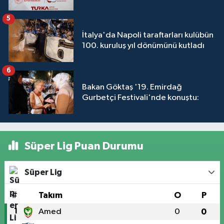
5
İtalya'da Napoli taraftarları kulübün
100. kuruluş yıl dönümünü kutladı
6
Bakan Göktaş '19. Emirdağ
Gurbetçi Festivali'nde konuştu:
Süper Lig Puan Durumu
Süper Lig
#
Takım
O
P
1
Amed
0
0