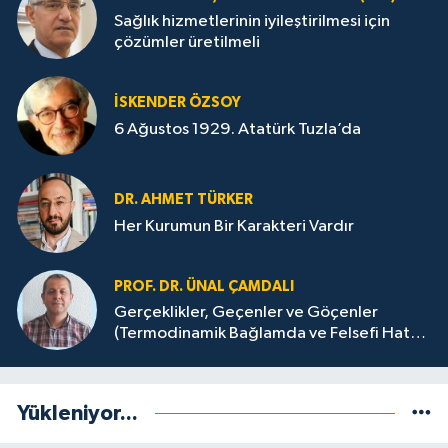
Sağlık hizmetlerinin iyileştirilmesi için
çözümler üretilmeli
İSKENDER ÖZSOY
6 Ağustos 1929. Atatürk Tuzla’da
DR. AHMET TÜRKER
Her Kurumun Bir Karakteri Vardır
PROF. DR. ÜNAL ÇAMDALI
Gerçeklikler, Geçenler ve Göçenler
(Termodinamik Bağlamda ve Felsefi Hatta
Tecrübi)
Yükleniyor...