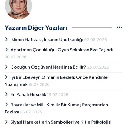
Yazarın Diğer Yazıları
İklimin Hafızası, İnsanın Unutkanlığı
02.08.2026
Apartman Çocukluğu: Oyun Sokaktan Eve Taşındı
30.07.2026
Çocuğun Özgüveni Nasıl İnşa Edilir?
25.07.2026
İyi Bir Ebeveyn Olmanın Bedeli: Önce Kendinle
Yüzleşmek
19.07.2026
En Pahalı Hırsızlık
15.07.2026
Bayraklar ve Milli Kimlik: Bir Kumaş Parçasından
Fazlası
08.07.2026
Siyasi Hareketlerin Sembolleri ve Kitle Psikolojisi