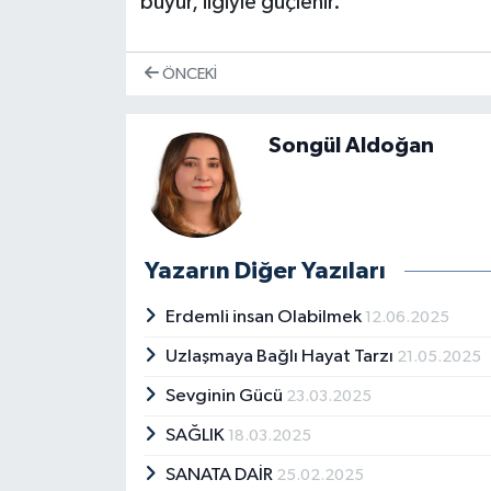
büyür, ilgiyle güçlenir.
ÖNCEKI
Songül Aldoğan
Yazarın Diğer Yazıları
Erdemli insan Olabilmek
12.06.2025
Uzlaşmaya Bağlı Hayat Tarzı
21.05.2025
Sevginin Gücü
23.03.2025
SAĞLIK
18.03.2025
SANATA DAİR
25.02.2025