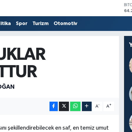
BIT
64.
DO
47,
itika
Spor
Turizm
Otomotiv
EU
55,
STE
64,
UKLAR
GRA
651
BİS
TTUR
13.
OĞAN
-
+
A
A
nı şekillendirebilecek en saf, en temiz umut