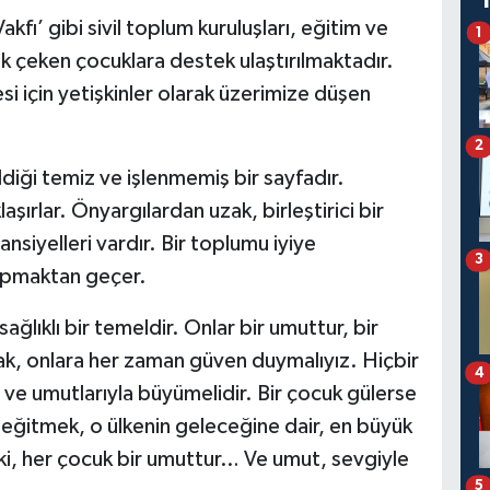
ı’ gibi sivil toplum kuruluşları, eğitim ve
1
 çeken çocuklara destek ulaştırılmaktadır.
 için yetişkinler olarak üzerimize düşen
2
diği temiz ve işlenmemiş bir sayfadır.
şırlar. Önyargılardan uzak, birleştirici bir
nsiyelleri vardır. Bir toplumu iyiye
3
apmaktan geçer.
ğlıklı bir temeldir. Onlar bir umuttur, bir
rak, onlara her zaman güven duymalıyız. Hiçbir
4
 ve umutlarıyla büyümelidir. Bir çocuk gülerse
eğitmek, o ülkenin geleceğine dair, en büyük
, her çocuk bir umuttur… Ve umut, sevgiyle
5