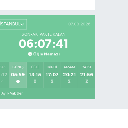
İSTANBUL
07.08.2026
SONRAKI VAKTE KALAN
06:07:40
Öğle Namazı
SAK
GÜNEŞ
ÖĞLE
İKINDI
AKŞAM
YATSI
:17
05:59
13:15
17:07
20:21
21:56
Aylık Vakitler