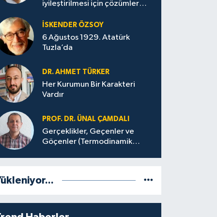
iyileştirilmesi için çözümler
üretilmeli
İSKENDER ÖZSOY
6 Ağustos 1929. Atatürk
Tuzla’da
DR. AHMET TÜRKER
Her Kurumun Bir Karakteri
Vardır
PROF. DR. ÜNAL ÇAMDALI
Gerçeklikler, Geçenler ve
Göçenler (Termodinamik
Bağlamda ve Felsefi Hatta
Tecrübi)
ükleniyor...