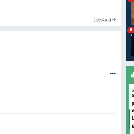
SONRAKI
6