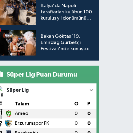
İtalya'da Napoli
taraftarları kulübün 100.
kuruluş yıl dönümünü
kutladı
Bakan Göktaş '19.
Emirdağ Gurbetçi
Festivali'nde konuştu:
Süper Lig Puan Durumu
Süper Lig
#
Takım
O
P
1
Amed
0
0
2
Erzurumspor FK
0
0
3