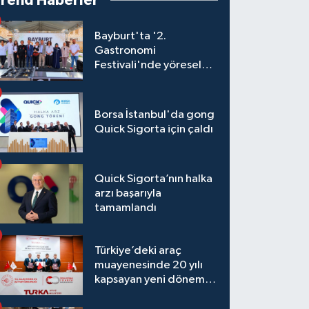
Trend Haberler
Bayburt'ta '2.
Gastronomi
Festivali'nde yöresel
lezzetler yarıştı
Borsa İstanbul'da gong
Quick Sigorta için çaldı
Quick Sigorta’nın halka
arzı başarıyla
tamamlandı
Türkiye’deki araç
muayenesinde 20 yılı
kapsayan yeni dönem
başlıyor