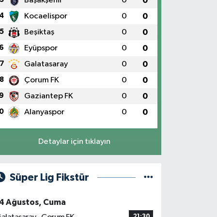
Başakşehir
0
0
4
Kocaelispor
0
0
5
Beşiktaş
0
0
6
Eyüpspor
0
0
7
Galatasaray
0
0
8
Çorum FK
0
0
9
Gaziantep FK
0
0
0
Alanyaspor
0
0
Detaylar için tıklayın
Süper Lig Fikstür
4 Ağustos, Cuma
21:30