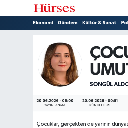
Ekonomi
Hava Durumu
Ekonomi
Gündem
Kültür & Sanat
Pol
Gündem
Trafik Durumu
ÇOC
Kültür & Sanat
Süper Lig Puan Durumu ve Fikstür
UMU
Politika
Tüm Manşetler
Spor
Son Dakika Haberleri
SONGÜL ALD
Turizm
Haber Arşivi
20.06.2026 - 06:00
20.06.2026 - 00:51
YAYINLANMA
GÜNCELLEME
Çocuklar, gerçekten de yarının dünyası