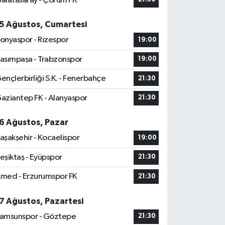
alatasaray - Çorum FK
5 Ağustos, Cumartesi
onyaspor - Rizespor
19:00
asımpaşa - Trabzonspor
19:00
ençlerbirliği S.K. - Fenerbahçe
21:30
aziantep FK - Alanyaspor
21:30
6 Ağustos, Pazar
aşakşehir - Kocaelispor
19:00
eşiktaş - Eyüpspor
21:30
med - Erzurumspor FK
21:30
7 Ağustos, Pazartesi
amsunspor - Göztepe
21:30