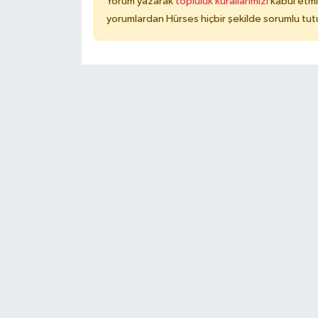
Yorum yazarak
topluluk kurallarımızı
kabul etmi
yorumlardan Hürses hiçbir şekilde sorumlu tu