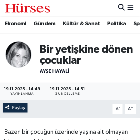
Ekonomi
Gündem
Kültür & Sanat
Politika
Sp
Ekonomi
Hava Durumu
Gündem
Trafik Durumu
Bir yetişkine dönen
Kültür & Sanat
Süper Lig Puan Durumu ve Fikstür
çocuklar
Politika
Tüm Manşetler
AYŞE HAYALI
Spor
Son Dakika Haberleri
19.11.2025 - 14:49
19.11.2025 - 14:51
YAYINLANMA
GÜNCELLEME
Turizm
Haber Arşivi
Paylaş
-
+
A
A
Bazen bir çocuğun üzerinde yaşına ait olmayan