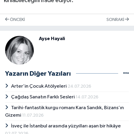
kırılabileceğini ifade ediyor.
ÖNCEKI
SONRAKI
Ayşe Hayali
Yazarın Diğer Yazıları
Arter’in Çocuk Atölyeleri
24.07.2026
Çağdaş Sanatın Farklı Sesleri
14.07.2026
Tarihi-fantastik kurgu romanı Kara Sandık, Bizans’ın
Gizemi
11.07.2026
İsveç ile İstanbul arasında yüzyılları aşan bir hikâye
02.07.2026