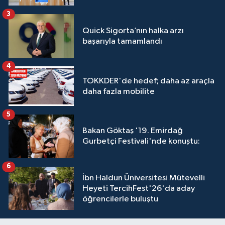
3
Quick Sigorta’nın halka arzı
başarıyla tamamlandı
4
TOKKDER'de hedef; daha az araçla
daha fazla mobilite
5
Bakan Göktaş '19. Emirdağ
Gurbetçi Festivali'nde konuştu:
6
İbn Haldun Üniversitesi Mütevelli
Heyeti TercihFest'26'da aday
öğrencilerle buluştu