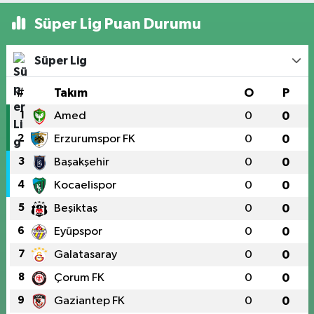
Süper Lig Puan Durumu
Süper Lig
#
Takım
O
P
1
Amed
0
0
2
Erzurumspor FK
0
0
3
Başakşehir
0
0
4
Kocaelispor
0
0
5
Beşiktaş
0
0
6
Eyüpspor
0
0
7
Galatasaray
0
0
8
Çorum FK
0
0
9
Gaziantep FK
0
0