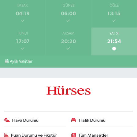
İMSAK
GÜNEŞ
ÖĞLE
04:19
06:00
13:15
İKINDI
AKŞAM
YATSI
17:07
20:20
21:54
Aylık Vakitler
Hava Durumu
Trafik Durumu
Puan Durumu ve Fikstür
Tüm Manşetler