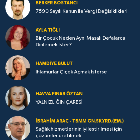
BERKER BOSTANCI
7590 Sayılı Kanun ile Vergi Değişiklikleri
AYLA TIĞLI
Bir Çocuk Neden Aynı Masalı Defalarca
Dinlemek İster?
HAMDIYE BULUT
Ihlamurlar Çiçek Açmak İsterse
HAVVA PINAR ÖZTAN
YALNIZLIĞIN ÇARESİ
İBRAHIM ARAÇ - TBMM GN.SK.YRD.(EM.)
Sağlık hizmetlerinin iyileştirilmesi için
çözümler üretilmeli