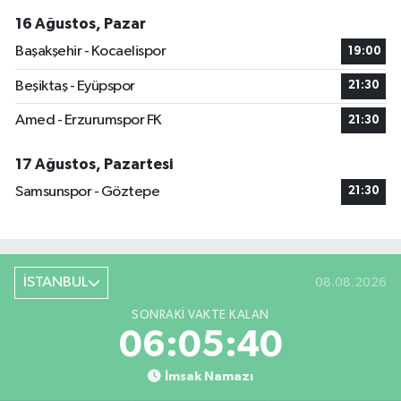
16 Ağustos, Pazar
Başakşehir - Kocaelispor
19:00
Beşiktaş - Eyüpspor
21:30
Amed - Erzurumspor FK
21:30
17 Ağustos, Pazartesi
Samsunspor - Göztepe
21:30
İSTANBUL
08.08.2026
SONRAKI VAKTE KALAN
06:05:40
İmsak Namazı