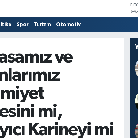
DO
47,
EU
itika
Spor
Turizm
Otomotiv
55,
STE
64
GRA
652
asamız ve
BİS
13.
nlarımız
miyet
esini mi,
yıcı Karineyi mi