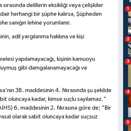
ırasında delillerin eksikliği veya çelişkiler
1
 dair herhangi bir şüphe kalırsa, Şüpheden
phe sanığın lehine yorumlanır.
nin, adil yargılanma hakkına ve kişi
2
melesi yapılamayacağı, kişinin kamuoyu
3
luymuş gibi damgalanamayacağı ve
a'nın 38. maddesinin 4. fıkrasında şu şekilde
4
it oluncaya kadar, kimse suçlu sayılamaz."
İHS) 6. maddesinin 2. fıkrasına göre de; "Bir
 yasal olarak sabit oluncaya kadar suçsuz
5