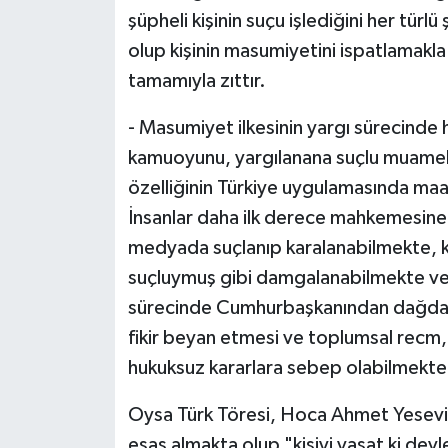
şüpheli kişinin suçu işlediğini her tür
olup kişinin masumiyetini ispatlamakla
tamamıyla zıttır.
- Masumiyet ilkesinin yargı sürecind
kamuoyunu, yargılanana suçlu muamel
özelliğinin Türkiye uygulamasında maale
İnsanlar daha ilk derece mahkemesine 
medyada suçlanıp karalanabilmekte,
suçluymuş gibi damgalanabilmekte ve 
sürecinde Cumhurbaşkanından dağdaki
fikir beyan etmesi ve toplumsal recm
hukuksuz kararlara sebep olabilmekte
Oysa Türk Töresi, Hoca Ahmet Yesevi'ni
esas almakta olup "kişiyi yaşat ki dev