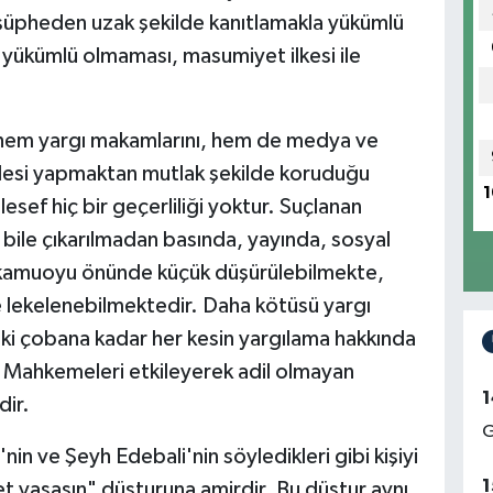
lü şüpheden uzak şekilde kanıtlamakla yükümlü
 yükümlü olmaması, masumiyet ilkesi ile
e hem yargı makamlarını, hem de medya ve
esi yapmaktan mutlak şekilde koruduğu
1
sef hiç bir geçerliliği yoktur. Suçlanan
bile çıkarılmadan basında, yayında, sosyal
 kamuoyu önünde küçük düşürülebilmekte,
lekelenebilmektedir. Daha kötüsü yargı
 çobana kadar her kesin yargılama hakkında
, Mahkemeleri etkileyerek adil olmayan
1
dir.
G
n ve Şeyh Edebali'nin söyledikleri gibi kişiyi
1
let yaşasın" düsturuna amirdir. Bu düstur aynı