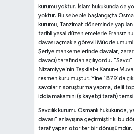
kurumu yoktur. İslam hukukunda da yo
yoktur. Bu sebeple başlangıçta Osman
kurumu, Tanzimat döneminde yapılan a
tarihli yasal düzenlemelerle Fransız h
davası açmakla görevli Müddeiumumluk"
Şeriye mahkemelerinde davalar, zarar
davacı) tarafından açılıyordu. "Savcı
Nizamiyye'nin Teşkilat-ı Kanun-ı Muvakka
resmen kurulmuştur. Yine 1879'da çıka
savcıların soruşturma yapma, delil t
iddia makamını (şikayetçi tarafı) temsil
Savcılık kurumu Osmanlı hukukunda, y
davası" anlayışına geçirmiştir ki bu d
taraf yapan otoriter bir dönüşümdür. A