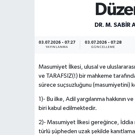
Düze
DR. M. SABIR 
03.07.2026 - 07:27
03.07.2026 - 07:28
YAYINLANMA
GÜNCELLEME
Masumiyet İlkesi, ulusal ve uluslarara
ve TARAFSIZ(!) bir mahkeme tarafından
sürece suçsuzluğunu (masumiyetini) kor
1)- Bu ilke, Adil yargılanma hakkının v
biri kabul edilmektedir.
2)- Masumiyet İlkesi gereğince, İddia ma
türlü şüpheden uzak şekilde kanıtlam