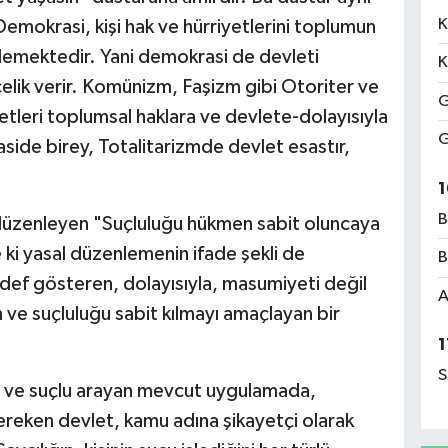
K
mokrasi, kişi hak ve hürriyetlerini toplumun
elemektedir. Yani demokrasi de devleti
K
elik verir. Komünizm, Faşizm gibi Otoriter ve
G
yetleri toplumsal haklara ve devlete-dolayısıyla
G
aside birey, Totalitarizmde devlet esastır,
1
B
 düzenleyen "Suçluluğu hükmen sabit oluncaya
 ki yasal düzenlemenin ifade şekli de
B
edef gösteren, dolayısıyla, masumiyeti değil
A
 ve suçluluğu sabit kılmayı amaçlayan bir
1
S
ç ve suçlu arayan mevcut uygulamada,
ereken devlet, kamu adına şikayetçi olarak