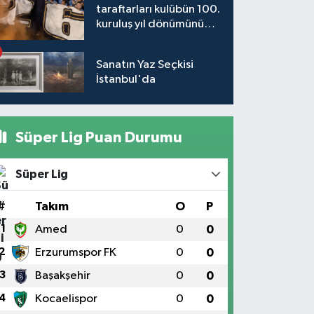
taraftarları kulübün 100.
kuruluş yıl dönümünü
kutladı
Sanatın Yaz Seçkisi
İstanbul'da
Süper Lig Puan Durumu
Süper Lig
#
Takım
O
P
1
Amed
0
0
2
Erzurumspor FK
0
0
3
Başakşehir
0
0
4
Kocaelispor
0
0