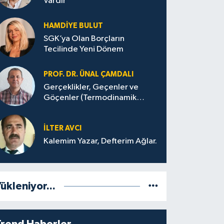
Vardır
HAMDIYE BULUT
SGK’ya Olan Borçların
Tecilinde Yeni Dönem
PROF. DR. ÜNAL ÇAMDALI
Gerçeklikler, Geçenler ve
Göçenler (Termodinamik
Bağlamda ve Felsefi Hatta
Tecrübi)
İLTER AVCI
Kalemim Yazar, Defterim Ağlar.
ükleniyor...