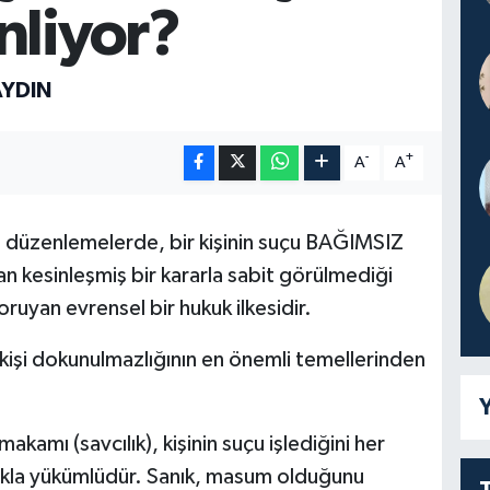
nliyor?
AYDIN
-
+
A
A
sı düzenlemelerde, bir kişinin suçu BAĞIMSIZ
 kesinleşmiş bir kararla sabit görülmediği
uyan evrensel bir hukuk ilkesidir.
e kişi dokunulmazlığının en önemli temellerinden
Y
kamı (savcılık), kişinin suçu işlediğini her
akla yükümlüdür. Sanık, masum olduğunu