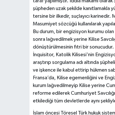
taraf yapılmıştır. İddia makamı olarak Sa
şüpheden uzak şekilde kanıtlamakla y
tersine bir ilkedir, suçlayıcı karinedi
Masumiyet sözcüğü kullanılarak yapılan
Bu durum, bir engizisyon kurumu olan 
sonra lağvedilmek yerine Kilise Savcıl
dönüştürülmesinin fıtri bir sonucudur
İnquisitor, Katolik Kilisesi'nin Engizi
araştırıp sorgulama adı altında şüphel
ve işkence ile kabul ettirip hükmen sab
Fransa’da, Kilise egemenliğini ve Engiz
kurum lağvedilmeyip Kilise yerine Cu
reforme edilerek Cumhuriyet Savcılığın
etkilediği tüm devletlerde aynı şekliyle
İslam öncesi Töresel Türk hukuk sistem