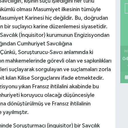
vcılığın, kişinin suçu işlediğini her türlü
ükümlü olması Masumiyet ilkesinin tümüyle
r. Masumiyet Karinesi hiç değildir. Bu, doğrudan
 bir suçlayıcı karine düzenlemesi siyasetidir.
Savcılık (İnquisitor) kurumunun Engizisyondan
ığından Cumhuriyet Savcılığına
. Çünkü, Soruşturucu-Savcı anlamında ki
İM
04
syon mahkemelerinde görevli olan ve sapkınlıkları
ileri suçlayarak sorgulayan ve suçlamaları zorla
it kılan Kilise Sorguçlarını ifade etmektedir.
isyonu yıkan Fransız ihtilalini akabinde bu
mhuriyeti koruyucu olacağı düşüncesiyle
a dönüştürülmüş ve Fransız ihtilalinin
 yayılmıştır.
inde Soruşturmacı (inquisitor) bir Savcılık