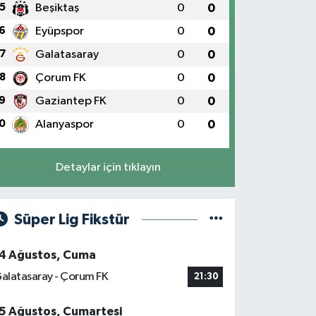
5
Beşiktaş
0
0
6
Eyüpspor
0
0
7
Galatasaray
0
0
8
Çorum FK
0
0
9
Gaziantep FK
0
0
0
Alanyaspor
0
0
Detaylar için tıklayın
Süper Lig Fikstür
4 Ağustos, Cuma
alatasaray - Çorum FK
21:30
5 Ağustos, Cumartesi