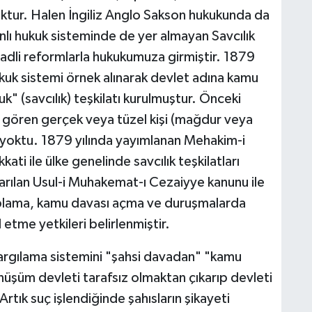
ktur. Halen İngiliz Anglo Sakson hukukunda da
lı hukuk sisteminde de yer almayan Savcılık
dli reformlarla hukukumuza girmiştir. 1879
ukuk sistemi örnek alınarak devlet adına kamu
 (savcılık) teşkilatı kurulmuştur. Önceki
 gören gerçek veya tüzel kişi (mağdur veya
" yoktu. 1879 yılında yayımlanan Mehakim-i
ti ile ülke genelinde savcılık teşkilatları
rılan Usul-i Muhakemat-ı Cezaiyye kanunu ile
oplama, kamu davası açma ve duruşmalarda
 etme yetkileri belirlenmiştir.
argılama sistemini "şahsi davadan" "kamu
önüşüm devleti tarafsız olmaktan çıkarıp devleti
rtık suç işlendiğinde şahısların şikayeti