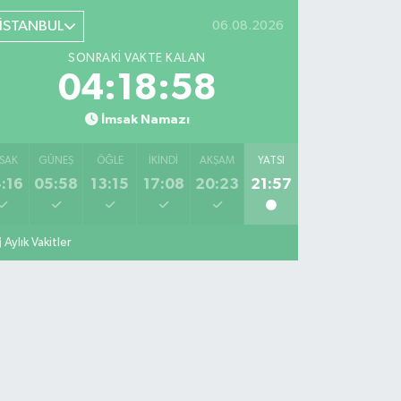
İSTANBUL
06.08.2026
SONRAKI VAKTE KALAN
04:18:57
İmsak Namazı
SAK
GÜNEŞ
ÖĞLE
İKINDI
AKŞAM
YATSI
:16
05:58
13:15
17:08
20:23
21:57
Aylık Vakitler