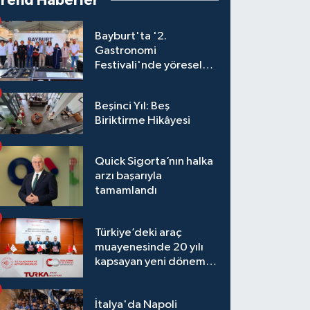
Trend Haberler
Bayburt'ta '2.
Gastronomi
Festivali'nde yöresel
lezzetler yarıştı
Beşinci Yıl: Beş
Biriktirme Hikâyesi
Quick Sigorta’nın halka
arzı başarıyla
tamamlandı
Türkiye’deki araç
muayenesinde 20 yılı
kapsayan yeni dönem
başlıyor
İtalya'da Napoli