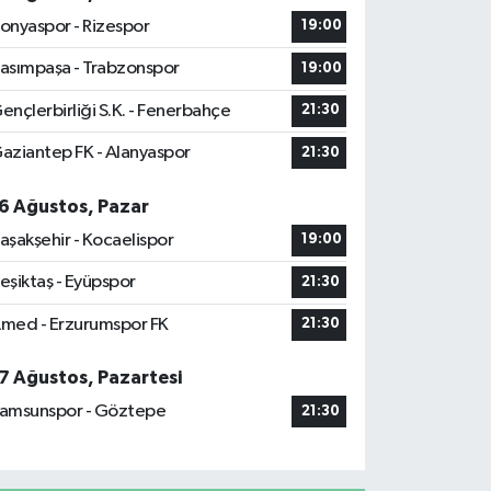
onyaspor - Rizespor
19:00
asımpaşa - Trabzonspor
19:00
ençlerbirliği S.K. - Fenerbahçe
21:30
aziantep FK - Alanyaspor
21:30
6 Ağustos, Pazar
aşakşehir - Kocaelispor
19:00
eşiktaş - Eyüpspor
21:30
med - Erzurumspor FK
21:30
7 Ağustos, Pazartesi
amsunspor - Göztepe
21:30