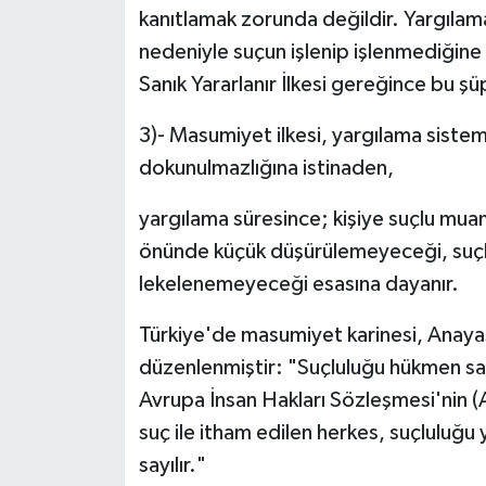
kanıtlamak zorunda değildir. Yargılama s
nedeniyle suçun işlenip işlenmediğine
Sanık Yararlanır İlkesi gereğince bu şü
3)- Masumiyet ilkesi, yargılama sistemi
dokunulmazlığına istinaden,
yargılama süresince; kişiye suçlu mua
önünde küçük düşürülemeyeceği, suç
lekelenemeyeceği esasına dayanır.
Türkiye'de masumiyet karinesi, Anayas
düzenlenmiştir: "Suçluluğu hükmen sab
Avrupa İnsan Hakları Sözleşmesi'nin (A
suç ile itham edilen herkes, suçluluğu
sayılır."