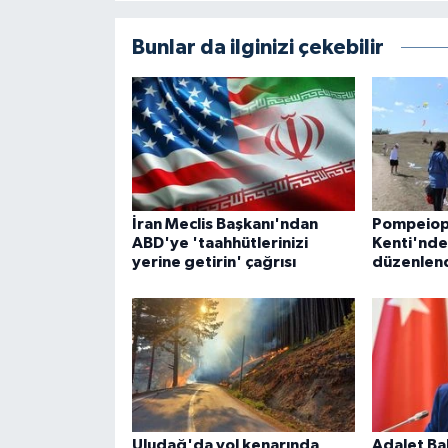
Bunlar da ilginizi çekebilir
İran Meclis Başkanı'ndan
Pompeiopo
ABD'ye 'taahhütlerinizi
Kenti'nde
yerine getirin' çağrısı
düzenlen
Uludağ'da yol kenarında
Adalet Ba