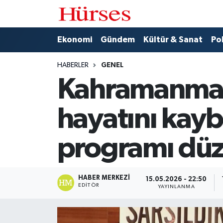
Ekonomi
Hava Durumu
Ekonomi
Gündem
Kültür & Sanat
Pol
Gündem
Trafik Durumu
HABERLER
GENEL
Kahramanmar
Kültür & Sanat
Süper Lig Puan Durumu ve Fikstür
hayatını kayb
Politika
Tüm Manşetler
programı düz
Spor
Son Dakika Haberleri
Turizm
Haber Arşivi
HABER MERKEZI
15.05.2026 - 22:50
EDITÖR
YAYINLANMA