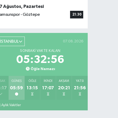
7 Ağustos, Pazartesi
amsunspor - Göztepe
21:30
İSTANBUL
07.08.2026
SONRAKI VAKTE KALAN
05:32:55
Öğle Namazı
SAK
GÜNEŞ
ÖĞLE
İKINDI
AKŞAM
YATSI
:17
05:59
13:15
17:07
20:21
21:56
Aylık Vakitler