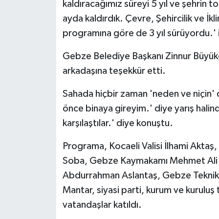
kaldıracağımız süreyi 5 yıl ve şehrin to
ayda kaldırdık. Çevre, Şehircilik ve İkl
programına göre de 3 yıl sürüyordu.' if
Gebze Belediye Başkanı Zinnur Büyü
arkadaşına teşekkür etti.
Sahada hiçbir zaman 'neden ve niçin'
önce binaya gireyim.' diye yarış halin
karşılaştılar.' diye konuştu.
Programa, Kocaeli Valisi İlhami Aktaş
Soba, Gebze Kaymakamı Mehmet Ali Ö
Abdurrahman Aslantaş, Gebze Teknik Ü
Mantar, siyasi parti, kurum ve kuruluş t
vatandaşlar katıldı.