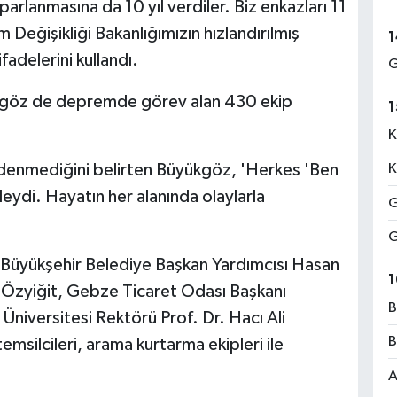
parlanmasına da 10 yıl verdiler. Biz enkazları 11
im Değişikliği Bakanlığımızın hızlandırılmış
1
adelerini kullandı.
G
kgöz de depremde görev alan 430 ekip
1
K
 denmediğini belirten Büyükgöz, 'Herkes 'Ben
K
deydi. Hayatın her alanında olaylarla
G
G
, Büyükşehir Belediye Başkan Yardımcısı Hasan
1
zyiğit, Gebze Ticaret Odası Başkanı
B
niversitesi Rektörü Prof. Dr. Hacı Ali
B
emsilcileri, arama kurtarma ekipleri ile
A