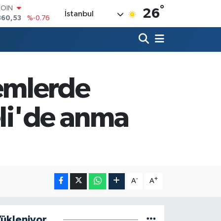
°
COIN
26
İstanbul
360,53
%-0.76
LAR
7143
%0.16
RO
0317
%-0.02
RLİN
2463
%0.07
emlerde
M ALTIN
4.81
%1.44
eli'de anma
T100
799
%70
-
+
A
A
ükleniyor...