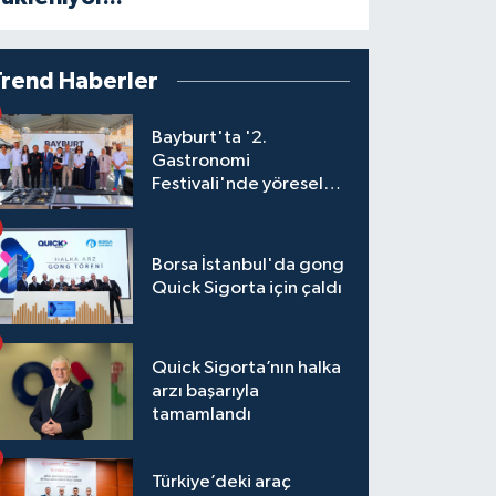
Trend Haberler
Bayburt'ta '2.
Gastronomi
Festivali'nde yöresel
lezzetler yarıştı
Borsa İstanbul'da gong
Quick Sigorta için çaldı
Quick Sigorta’nın halka
arzı başarıyla
tamamlandı
Türkiye’deki araç