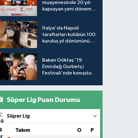
muayenesinde 20 yılı
kapsayan yeni dönem
başlıyor
İtalya'da Napoli
taraftarları kulübün 100.
kuruluş yıl dönümünü
kutladı
Bakan Göktaş '19.
Emirdağ Gurbetçi
Festivali'nde konuştu:
Süper Lig Puan Durumu
Süper Lig
#
Takım
O
P