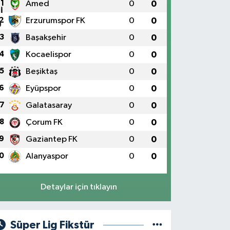
1
Amed
0
0
2
Erzurumspor FK
0
0
3
Başakşehir
0
0
4
Kocaelispor
0
0
5
Beşiktaş
0
0
6
Eyüpspor
0
0
7
Galatasaray
0
0
8
Çorum FK
0
0
9
Gaziantep FK
0
0
0
Alanyaspor
0
0
Detaylar için tıklayın
Süper Lig Fikstür