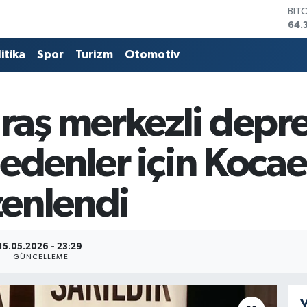
BIT
64.
DO
47,
itika
Spor
Turizm
Otomotiv
EU
55,
STE
64,
aş merkezli depr
GRA
657
edenler için Koca
BİS
13.
enlendi
15.05.2026 - 23:29
GÜNCELLEME
Y