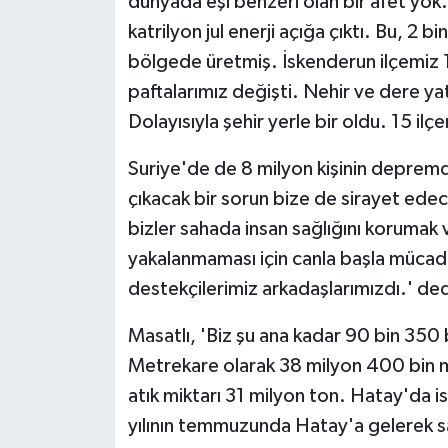
dünyada eşi benzeri olan bir afet yo
katrilyon jul enerji açığa çıktı. Bu, 2
bölgede üretmiş. İskenderun ilçemiz 
paftalarımız değişti. Nehir ve dere yat
Dolayısıyla şehir yerle bir oldu. 15 ilç
Suriye'de de 8 milyon kişinin depremd
çıkacak bir sorun bize de sirayet edec
bizler sahada insan sağlığını korumak v
yakalanmaması için canla başla mücad
destekçilerimiz arkadaşlarımızdı.' ded
Masatlı, 'Biz şu ana kadar 90 bin 350
Metrekare olarak 38 milyon 400 bin 
atık miktarı 31 milyon ton. Hatay'da i
yılının temmuzunda Hatay'a gelerek sa