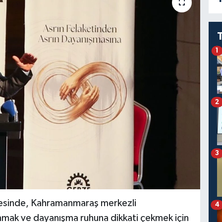
1
2
3
çesinde, Kahramanmaraş merkezli
4
mak ve dayanışma ruhuna dikkati çekmek için