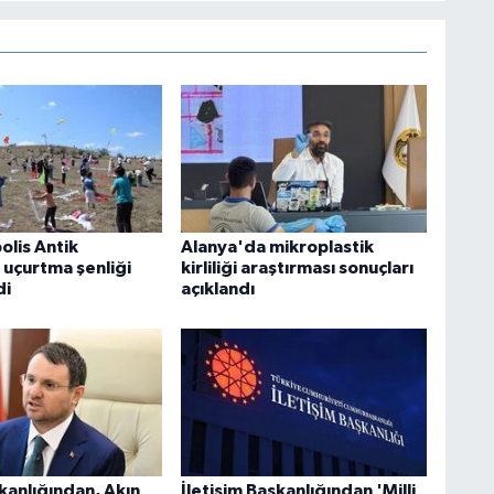
lis Antik
Alanya'da mikroplastik
 uçurtma şenliği
kirliliği araştırması sonuçları
di
açıklandı
kanlığından, Akın
İletişim Başkanlığından 'Milli