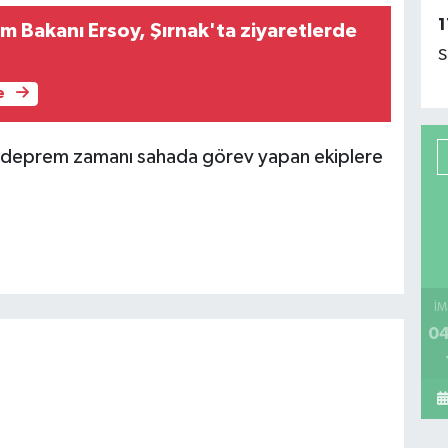
1
zm Bakanı Ersoy, Şırnak'ta ziyaretlerde
S
e
 deprem zamanı sahada görev yapan ekiplere
İM
04