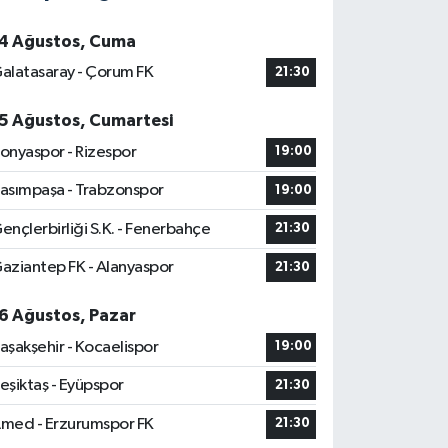
4 Ağustos, Cuma
alatasaray - Çorum FK
21:30
5 Ağustos, Cumartesi
onyaspor - Rizespor
19:00
asımpaşa - Trabzonspor
19:00
ençlerbirliği S.K. - Fenerbahçe
21:30
aziantep FK - Alanyaspor
21:30
6 Ağustos, Pazar
aşakşehir - Kocaelispor
19:00
eşiktaş - Eyüpspor
21:30
med - Erzurumspor FK
21:30