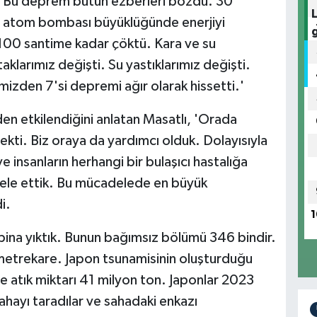
k. Bu deprem bütün ezberleri bozdu. 30
 bin atom bombası büyüklüğünde enerjiyi
100 santime kadar çöktü. Kara ve su
aklarımız değişti. Su yastıklarımız değişti.
emizden 7'si depremi ağır olarak hissetti.'
en etkilendiğini anlatan Masatlı, 'Orada
ekti. Biz oraya da yardımcı olduk. Dolayısıyla
e insanların herhangi bir bulaşıcı hastalığa
ele ettik. Bu mücadelede en büyük
i.
1
 bina yıktık. Bunun bağımsız bölümü 346 bindir.
metrekare. Japon tsunamisinin oluşturduğu
se atık miktarı 41 milyon ton. Japonlar 2023
hayı taradılar ve sahadaki enkazı