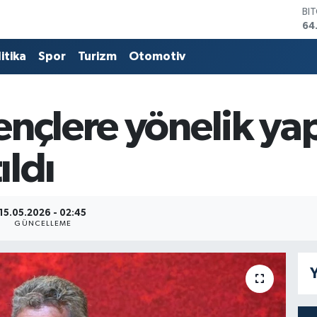
BI
64
DO
47
itika
Spor
Turizm
Otomotiv
EU
55
ST
64
ençlere yönelik ya
GR
65
ıldı
Bİ
13
15.05.2026 - 02:45
GÜNCELLEME
Y