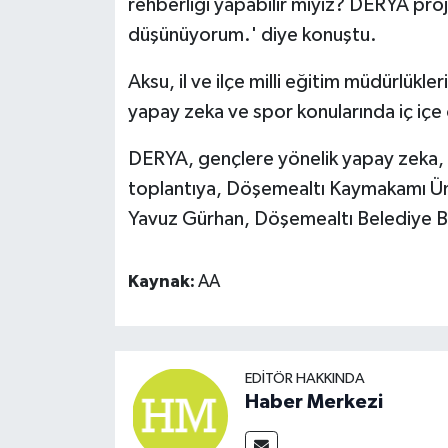
rehberliği yapabilir miyiz? DERYA pro
düşünüyorum.' diye konuştu.
Aksu, il ve ilçe milli eğitim müdürlükler
yapay zeka ve spor konularında iç içe
DERYA, gençlere yönelik yapay zeka, s
toplantıya, Döşemealtı Kaymakamı Üna
Yavuz Gürhan, Döşemealtı Belediye Ba
Kaynak:
AA
EDITÖR HAKKINDA
Haber Merkezi