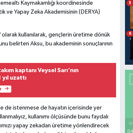
öşemealtı Kaymakamlığı koordinesinde
5
ik ve Yapay Zeka Akademisinin (DERYA)
6
 olarak kullanılarak, gençlerin üretime dönük
unu belirten Aksu, bu akademinin sonuçlarının
takım kaptanı Veysel Sarı'nın
 yıl uzattı
e
e de istenmese de hayatın içerisinde yer
llanmalıyız, kullanımı ölçüsünde bunu faydalı
İM
arımızı yapay zekadan üretime yönlendirecek
04