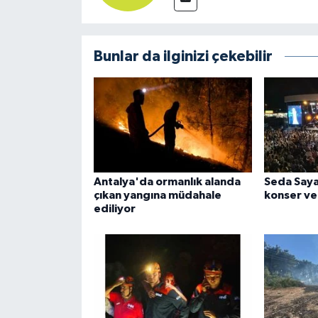
Bunlar da ilginizi çekebilir
Antalya'da ormanlık alanda
Seda Say
çıkan yangına müdahale
konser ve
ediliyor