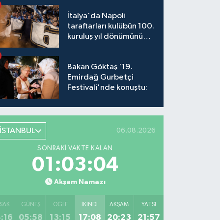
İtalya'da Napoli
taraftarları kulübün 100.
kuruluş yıl dönümünü
kutladı
Bakan Göktaş '19.
Emirdağ Gurbetçi
Festivali'nde konuştu:
İSTANBUL
06.08.2026
SONRAKI VAKTE KALAN
01:03:03
Akşam Namazı
SAK
GÜNEŞ
ÖĞLE
İKINDI
AKŞAM
YATSI
:16
05:58
13:15
17:08
20:23
21:57