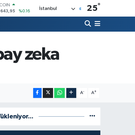
°
TCOIN
25
İstanbul
.643,95
%0.16
LAR
,6006
%0.06
RO
,0250
%0.02
ERLİN
,2398
%0.2
pay zeka
AM ALTIN
00.87
%0.12
ST100
.799
%70
-
+
A
A
ükleniyor...