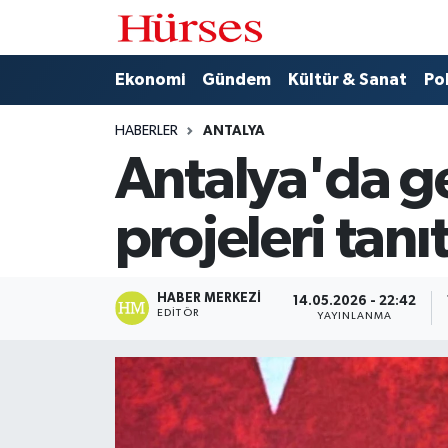
Ekonomi
Hava Durumu
Ekonomi
Gündem
Kültür & Sanat
Pol
Gündem
Trafik Durumu
HABERLER
ANTALYA
Antalya'da g
Kültür & Sanat
Süper Lig Puan Durumu ve Fikstür
projeleri tanıt
Politika
Tüm Manşetler
Spor
Son Dakika Haberleri
HABER MERKEZI
14.05.2026 - 22:42
EDITÖR
YAYINLANMA
Turizm
Haber Arşivi