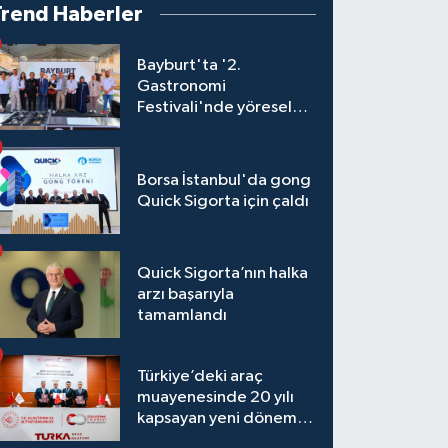
Trend Haberler
Bayburt'ta '2.
Gastronomi
Festivali'nde yöresel
lezzetler yarıştı
Borsa İstanbul'da gong
Quick Sigorta için çaldı
Quick Sigorta’nın halka
arzı başarıyla
tamamlandı
Türkiye’deki araç
muayenesinde 20 yılı
kapsayan yeni dönem
başlıyor