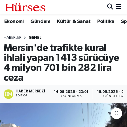
Ekonomi
Gündem
Kültür & Sanat
Politika
Sp
Ekonomi
Hava Durumu
Gündem
Trafik Durumu
HABERLER
GENEL
Mersin'de trafikte kural
Kültür & Sanat
Süper Lig Puan Durumu ve Fikstür
ihlali yapan 1413 sürücüye
Politika
Tüm Manşetler
4 milyon 701 bin 282 lira
ceza
Spor
Son Dakika Haberleri
HABER MERKEZI
14.05.2026 - 23:01
15.05.2026 - 02
Turizm
Haber Arşivi
EDITÖR
YAYINLANMA
GÜNCELLEME