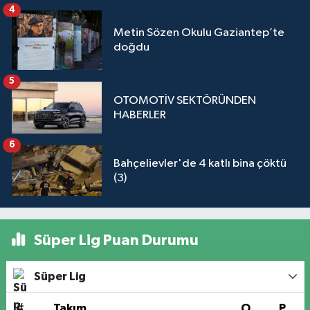
4
Metin Sözen Okulu Gaziantep’te
doğdu
5
OTOMOTİV SEKTÖRÜNDEN
HABERLER
6
Bahçelievler'de 4 katlı bina çöktü
(3)
Süper Lig Puan Durumu
Süper Lig
#
Takım
O
P