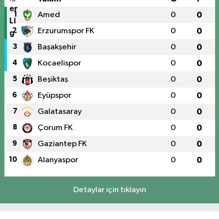
1
Amed
0
0
2
Erzurumspor FK
0
0
3
Başakşehir
0
0
4
Kocaelispor
0
0
5
Beşiktaş
0
0
6
Eyüpspor
0
0
7
Galatasaray
0
0
8
Çorum FK
0
0
9
Gaziantep FK
0
0
10
Alanyaspor
0
0
Detaylar için tıklayın