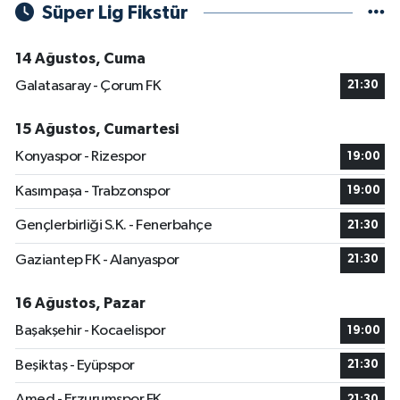
Süper Lig Fikstür
14 Ağustos, Cuma
Galatasaray - Çorum FK
21:30
15 Ağustos, Cumartesi
Konyaspor - Rizespor
19:00
Kasımpaşa - Trabzonspor
19:00
Gençlerbirliği S.K. - Fenerbahçe
21:30
Gaziantep FK - Alanyaspor
21:30
16 Ağustos, Pazar
Başakşehir - Kocaelispor
19:00
Beşiktaş - Eyüpspor
21:30
Amed - Erzurumspor FK
21:30