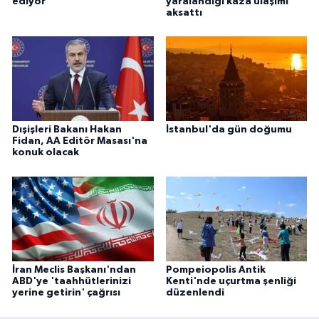
ediyor
yaralandığı kaza ulaşımı
aksattı
Dışişleri Bakanı Hakan
İstanbul'da gün doğumu
Fidan, AA Editör Masası'na
konuk olacak
İran Meclis Başkanı'ndan
Pompeiopolis Antik
ABD'ye 'taahhütlerinizi
Kenti'nde uçurtma şenliği
yerine getirin' çağrısı
düzenlendi