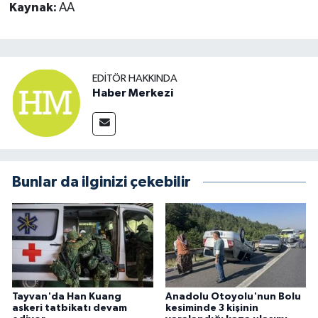
Kaynak:
AA
EDITÖR HAKKINDA
Haber Merkezi
Bunlar da ilginizi çekebilir
Tayvan'da Han Kuang
Anadolu Otoyolu'nun Bolu
askeri tatbikatı devam
kesiminde 3 kişinin