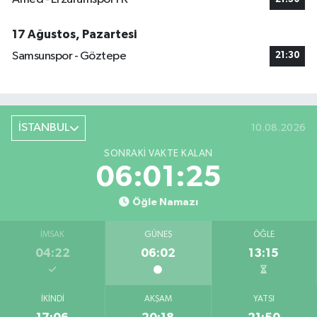
17 Ağustos, Pazartesi
Samsunspor - Göztepe
21:30
İSTANBUL
10.08.2026
SONRAKI VAKTE KALAN
06:01:25
Öğle Namazı
İMSAK
GÜNEŞ
ÖĞLE
04:22
06:02
13:15
İKINDI
AKŞAM
YATSI